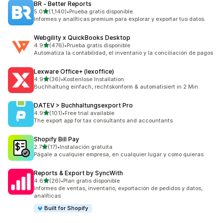
BR ‑ Better Reports
de 5 estrellas
5.0
(1,140)
•
Prueba gratis disponible
1140 reseñas en total
Informes y analíticas premium para explorar y exportar tus datos.
Webgility x QuickBooks Desktop
de 5 estrellas
4.9
(476)
•
Prueba gratis disponible
476 reseñas en total
Automatiza la contabilidad, el inventario y la conciliación de pagos
Lexware Office+ (lexoffice)
de 5 estrellas
4.9
(36)
•
Kostenlose Installation
36 reseñas en total
Buchhaltung einfach, rechtskonform & automatisiert in 2 Min.
DATEV > Buchhaltungsexport Pro
de 5 estrellas
4.9
(101)
•
Free trial available
101 reseñas en total
The export app for tax consultants and accountants
Shopify Bill Pay
de 5 estrellas
2.7
(17)
•
Instalación gratuita
17 reseñas en total
Págale a cualquier empresa, en cualquier lugar y como quieras
Reports & Export by SyncWith
de 5 estrellas
4.6
(26)
•
Plan gratis disponible
26 reseñas en total
Informes de ventas, inventario, exportación de pedidos y datos,
analíticas
Built for Shopify