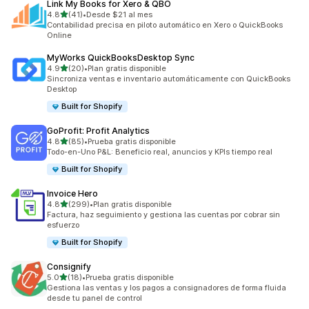
Link My Books for Xero & QBO
de 5 estrellas
4.8
(41)
•
Desde $21 al mes
41 reseñas en total
Contabilidad precisa en piloto automático en Xero o QuickBooks
Online
MyWorks QuickBooksDesktop Sync
de 5 estrellas
4.9
(20)
•
Plan gratis disponible
20 reseñas en total
Sincroniza ventas e inventario automáticamente con QuickBooks
Desktop
Built for Shopify
GoProfit: Profit Analytics
de 5 estrellas
4.8
(85)
•
Prueba gratis disponible
85 reseñas en total
Todo-en-Uno P&L: Beneficio real, anuncios y KPIs tiempo real
Built for Shopify
Invoice Hero
de 5 estrellas
4.8
(299)
•
Plan gratis disponible
299 reseñas en total
Factura, haz seguimiento y gestiona las cuentas por cobrar sin
esfuerzo
Built for Shopify
Consignify
de 5 estrellas
5.0
(18)
•
Prueba gratis disponible
18 reseñas en total
Gestiona las ventas y los pagos a consignadores de forma fluida
desde tu panel de control