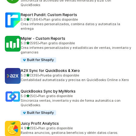
Sincroniza la actividad de ventas minoristas y B2B con
QuickBooks
Report Pundit: Custom Reports
de 5 estrellas
5.0
(1,864)
•
Plan gratis disponible
1864 reseñas en total
Crea informes personalizados, combina datos y automatiza la
entrega
Mipler ‑ Custom Reports
de 5 estrellas
5.0
(595)
•
Plan gratis disponible
595 reseñas en total
Crea informes personalizados y estadísticas de ventas, inventario y
ganancias
Built for Shopify
A2X Sync for QuickBooks & Xero
de 5 estrellas
5.0
(339)
•
Prueba gratis disponible
339 reseñas en total
Contabilidad automatizada y precisa en QuickBooks Online o Xero
QuickBooks Sync by MyWorks
de 5 estrellas
5.0
(50)
•
Plan gratis disponible
50 reseñas en total
Sincroniza ventas, inventario y más de forma automática con
QuickBooks.
Built for Shopify
Juicy Profit Analytics
de 5 estrellas
4.9
(55)
•
Plan gratis disponible
55 reseñas en total
Rastrea anuncios, gestiona beneficios y obtén datos claros.