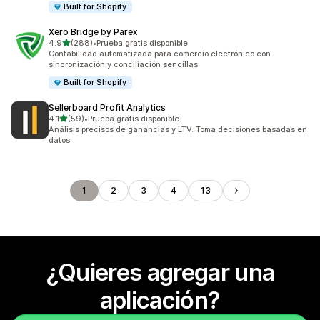
Built for Shopify
Xero Bridge by Parex
de 5 estrellas
4.9
(288)
•
Prueba gratis disponible
288 reseñas en total
Contabilidad automatizada para comercio electrónico con
sincronización y conciliación sencillas
Built for Shopify
Sellerboard Profit Analytics
de 5 estrellas
4.1
(59)
•
Prueba gratis disponible
59 reseñas en total
Análisis precisos de ganancias y LTV. Toma decisiones basadas en
datos.
1
2
3
4
13
¿Quieres agregar una
aplicación?