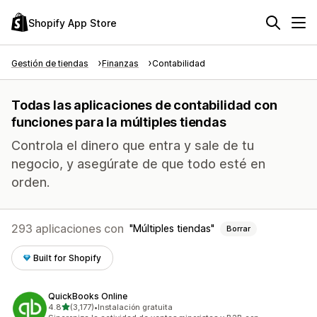
Shopify App Store
Gestión de tiendas
Finanzas
Contabilidad
Todas las aplicaciones de contabilidad con
funciones para la múltiples tiendas
Controla el dinero que entra y sale de tu
negocio, y asegúrate de que todo esté en
orden.
293 aplicaciones con
Múltiples tiendas
Borrar
Built for Shopify
QuickBooks Online
de 5 estrellas
4.8
(3,177)
•
Instalación gratuita
3177 reseñas en total