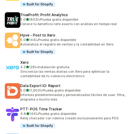
Built for Shopify
TrueProfit: Profit Analytics
de 5 estrellas
5.0
(803)
•
Prueba gratis disponible
803 reseñas en total
Conoce tu beneficio neto exacto con análisis en tiempo real.
Hyve ‑ Post to Xero
de 5 estrellas
5.0
(44)
•
Prueba gratis disponible
44 reseñas en total
Automatiza el registro de ventas y la contabilidad en Xero
Built for Shopify
Xero
de 5 estrellas
4.2
(28)
•
Instalación gratuita
28 reseñas en total
Sincroniza las ventas diarias con Xero para optimizar la
contabilidad de tu comercio electrónico.
Data Export IO: Report
de 5 estrellas
5.0
(1,903)
•
Prueba gratis disponible
1903 reseñas en total
Informes predeterminados y personalizados fáciles de usar: filtra,
programa y mucho más.
PTT: POS Time Tracker
de 5 estrellas
4.8
(44)
•
Prueba gratis disponible
44 reseñas en total
Reloj checador con nómina creado exclusivamente para POS
Built for Shopify