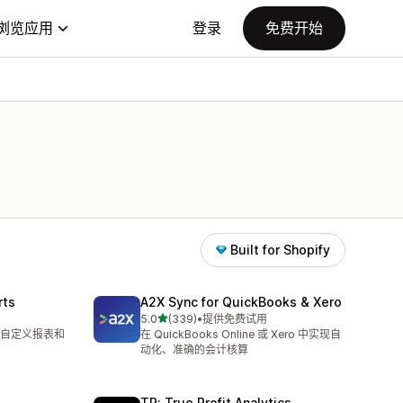
浏览应用
登录
免费开始
Built for Shopify
rts
A2X Sync for QuickBooks & Xero
星（满分 5 星）
5.0
(339)
•
提供免费试用
总共 339 条评论
自定义报表和
在 QuickBooks Online 或 Xero 中实现自
动化、准确的会计核算
TP: True Profit Analytics