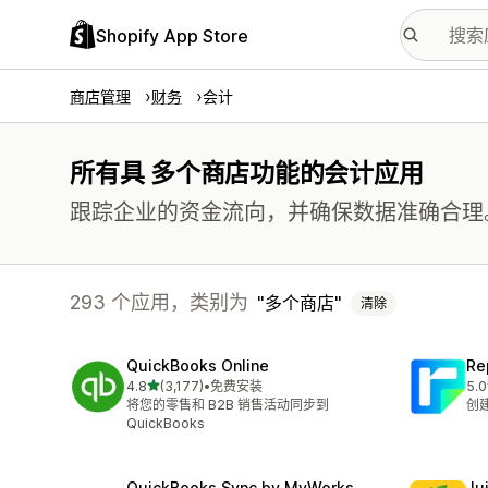
Shopify App Store
商店管理
财务
会计
所有具 多个商店功能的会计应用
跟踪企业的资金流向，并确保数据准确合理
293 个应用，类别为
多个商店
清除
QuickBooks Online
Re
星（满分 5 星）
4.8
(3,177)
•
免费安装
5.0
总共 3177 条评论
总共
将您的零售和 B2B 销售活动同步到
创
QuickBooks
QuickBooks Sync by MyWorks
Jui