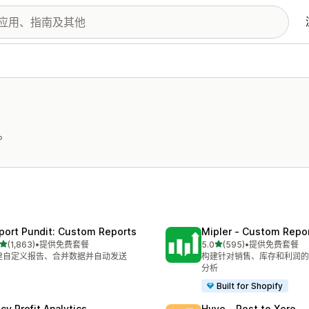
。
port Pundit: Custom Reports
Mipler ‑ Custom Repo
星（满分 5 星）
星（满分 5 星）
(1,863)
•
提供免费套餐
5.0
(595)
•
提供免费套餐
 1863 条评论
总共 595 条评论
建自定义报告、合并数据并自动发送
构建针对销售、库存和利润的
分析
Built for Shopify
cy Profit Analytics
Hyve ‑ Post to Xero