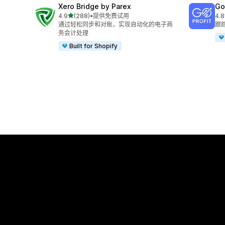
Xero Bridge by Parex
GoP
星（满分 5 星）
4.9
(288)
•
提供免费试用
4.8
总共 288 条评论
总共
通过轻松同步和对账，实现自动化的电子商
跟
务会计处理
Built for Shopify