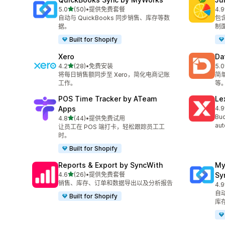
星（满分 5 星）
5.0
(50)
•
提供免费套餐
4.9
总共 50 条评论
总共
自动与 QuickBooks 同步销售、库存等数
包
据。
制
Built for Shopify
Xero
Da
星（满分 5 星）
4.2
(28)
•
免费安装
5.0
总共 28 条评论
总共
将每日销售额同步至 Xero，简化电商记账
简
工作。
等
POS Time Tracker by ATeam
Le
Apps
4.9
总共
Buc
星（满分 5 星）
4.8
(44)
•
提供免费试用
总共 44 条评论
aut
让员工在 POS 端打卡，轻松跟踪员工工
时。
Built for Shopify
Reports & Export by SyncWith
My
星（满分 5 星）
4.6
(26)
•
提供免费套餐
Sy
总共 26 条评论
销售、库存、订单和数据导出以及分析报告
4.9
总共
自动
Built for Shopify
库