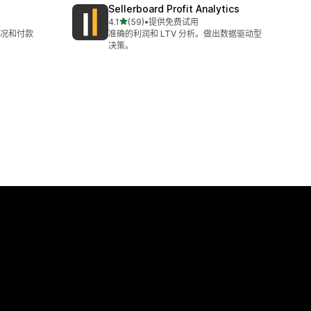
Sellerboard Profit Analytics
星（满分 5 星）
4.1
(59)
•
提供免费试用
总共 59 条评论
况和付款
准确的利润和 LTV 分析。做出数据驱动型
决策。