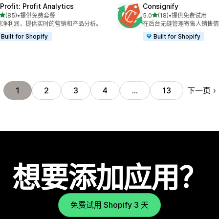
rofit: Profit Analytics
Consignify
星（满分 5 星）
星（满分 5 星）
(85)
•
提供免费套餐
5.0
(18)
•
提供免费试用
 85 条评论
总共 18 条评论
踪净利润，提供实时的营销和产品分析。
在后台无缝管理寄售人销售情
Built for Shopify
Built for Shopify
下一页
1
2
3
4
…
13
想要添加应用？
免费试用 Shopify 3 天