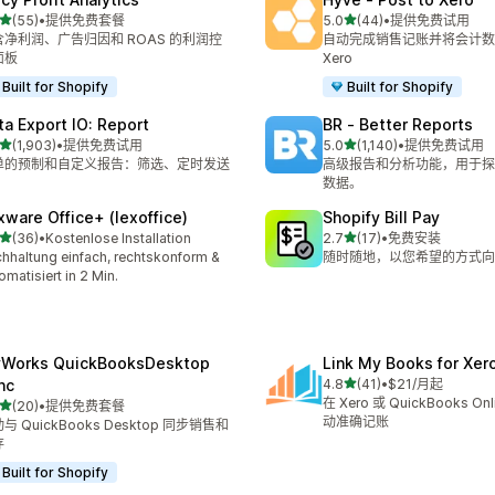
星（满分 5 星）
星（满分 5 星）
(55)
•
提供免费套餐
5.0
(44)
•
提供免费试用
 55 条评论
总共 44 条评论
含净利润、广告归因和 ROAS 的利润控
自动完成销售记账并将会计数
面板
Xero
Built for Shopify
Built for Shopify
ta Export IO: Report
BR ‑ Better Reports
星（满分 5 星）
星（满分 5 星）
(1,903)
•
提供免费试用
5.0
(1,140)
•
提供免费试用
 1903 条评论
总共 1140 条评论
单的预制和自定义报告：筛选、定时发送
高级报告和分析功能，用于探
。
数据。
xware Office+ (lexoffice)
Shopify Bill Pay
星（满分 5 星）
星（满分 5 星）
(36)
•
Kostenlose Installation
2.7
(17)
•
免费安装
 36 条评论
总共 17 条评论
hhaltung einfach, rechtskonform &
随时随地，以您希望的方式向
omatisiert in 2 Min.
Works QuickBooksDesktop
Link My Books for Xer
星（满分 5 星）
nc
4.8
(41)
•
$21/月起
总共 41 条评论
在 Xero 或 QuickBooks O
星（满分 5 星）
(20)
•
提供免费套餐
 20 条评论
动准确记账
与 QuickBooks Desktop 同步销售和
存
Built for Shopify