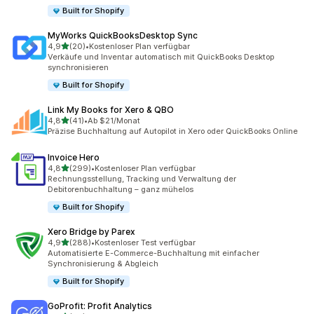
Built for Shopify
MyWorks QuickBooksDesktop Sync
von 5 Sternen
4,9
(20)
•
Kostenloser Plan verfügbar
20 Rezensionen insgesamt
Verkäufe und Inventar automatisch mit QuickBooks Desktop
synchronisieren
Built for Shopify
Link My Books for Xero & QBO
von 5 Sternen
4,8
(41)
•
Ab $21/Monat
41 Rezensionen insgesamt
Präzise Buchhaltung auf Autopilot in Xero oder QuickBooks Online
Invoice Hero
von 5 Sternen
4,8
(299)
•
Kostenloser Plan verfügbar
299 Rezensionen insgesamt
Rechnungsstellung, Tracking und Verwaltung der
Debitorenbuchhaltung – ganz mühelos
Built for Shopify
Xero Bridge by Parex
von 5 Sternen
4,9
(288)
•
Kostenloser Test verfügbar
288 Rezensionen insgesamt
Automatisierte E-Commerce-Buchhaltung mit einfacher
Synchronisierung & Abgleich
Built for Shopify
GoProfit: Profit Analytics