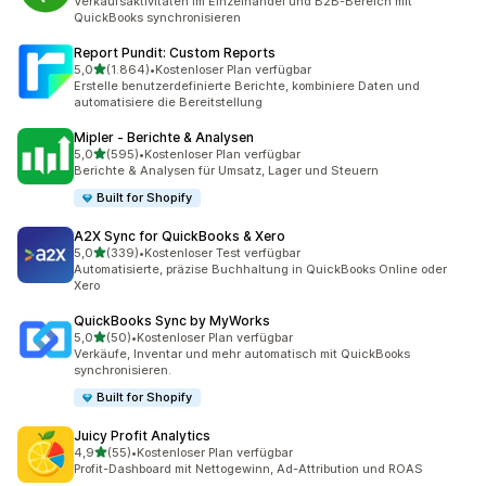
Verkaufsaktivitäten im Einzelhandel und B2B-Bereich mit
QuickBooks synchronisieren
Report Pundit: Custom Reports
von 5 Sternen
5,0
(1.864)
•
Kostenloser Plan verfügbar
1864 Rezensionen insgesamt
Erstelle benutzerdefinierte Berichte, kombiniere Daten und
automatisiere die Bereitstellung
Mipler ‑ Berichte & Analysen
von 5 Sternen
5,0
(595)
•
Kostenloser Plan verfügbar
595 Rezensionen insgesamt
Berichte & Analysen für Umsatz, Lager und Steuern
Built for Shopify
A2X Sync for QuickBooks & Xero
von 5 Sternen
5,0
(339)
•
Kostenloser Test verfügbar
339 Rezensionen insgesamt
Automatisierte, präzise Buchhaltung in QuickBooks Online oder
Xero
QuickBooks Sync by MyWorks
von 5 Sternen
5,0
(50)
•
Kostenloser Plan verfügbar
50 Rezensionen insgesamt
Verkäufe, Inventar und mehr automatisch mit QuickBooks
synchronisieren.
Built for Shopify
Juicy Profit Analytics
von 5 Sternen
4,9
(55)
•
Kostenloser Plan verfügbar
55 Rezensionen insgesamt
Profit-Dashboard mit Nettogewinn, Ad-Attribution und ROAS