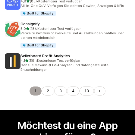
von 5 Sternen
4,8
(85)
•
Kostenloser Test verfügbar
85 Rezensionen insgesamt
All-in-One GuV: Verfolgen Sie echten Gewinn, Anzeigen & KPIs
Built for Shopify
Consignify
von 5 Sternen
5,0
(18)
•
Kostenloser Test verfügbar
18 Rezensionen insgesamt
Verwalte Kommissionsverkäufe und Auszahlungen nahtlos über
deinen Adminbereich
Built for Shopify
Sellerboard Profit Analytics
von 5 Sternen
4,1
(59)
•
Kostenloser Test verfügbar
59 Rezensionen insgesamt
Genaue Gewinn-/LTV-Analysen und datengesteuerte
Entscheidungen
1
2
3
4
13
Möchtest du eine App