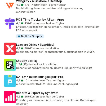
Webgility x QuickBooks Desktop
von 5 Sternen
4,9
(476)
•
Kostenloser Test verfügbar
476 Rezensionen insgesamt
Buchhaltung, Inventar und Auszahlungsabstimmung
automatisieren
POS Time Tracker by ATeam Apps
von 5 Sternen
4,8
(45)
•
Kostenloser Test verfügbar
45 Rezensionen insgesamt
Erfasse Arbeitszeiten ganz einfach, indem sich dein Personal am
POS einstempelt.
Built for Shopify
Lexware Office+ (lexoffice)
von 5 Sternen
4,9
(36)
•
Kostenlose Installation
36 Rezensionen insgesamt
Buchhaltung einfach, rechtskonform & automatisiert in 2 Min.
Shopify Bill Pay
von 5 Sternen
2,7
(17)
•
Kostenlose Installation
17 Rezensionen insgesamt
Bezahle jedes Unternehmen, überall und ganz wie du willst
DATEV > Buchhaltungsexport Pro
von 5 Sternen
4,9
(101)
•
Kostenloser Test verfügbar
101 Rezensionen insgesamt
automatisierter DATEV Erlös und Zahlungsexport
Reports & Export by SyncWith
von 5 Sternen
4,6
(26)
•
Kostenloser Plan verfügbar
26 Rezensionen insgesamt
Reporting zu Umsätzen und Inventar, Bestell- und Datenexport,
Analysen