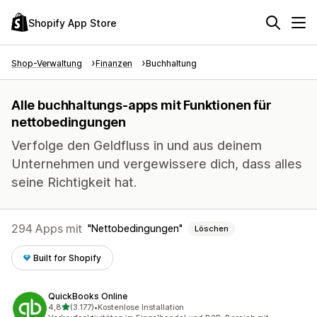
Shopify App Store
Shop-Verwaltung
Finanzen
Buchhaltung
Alle buchhaltungs-apps mit Funktionen für
nettobedingungen
Verfolge den Geldfluss in und aus deinem
Unternehmen und vergewissere dich, dass alles
seine Richtigkeit hat.
294 Apps mit
Nettobedingungen
Löschen
Built for Shopify
QuickBooks Online
von 5 Sternen
4,8
(3.177)
•
Kostenlose Installation
3177 Rezensionen insgesamt