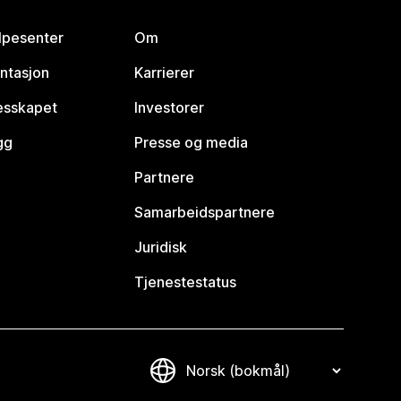
lpesenter
Om
ntasjon
Karrierer
lesskapet
Investorer
gg
Presse og media
Partnere
Samarbeidspartnere
Juridisk
Tjenestestatus