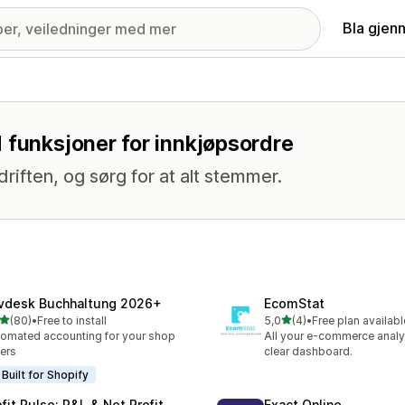
Bla gjen
 funksjoner for innkjøpsordre
iften, og sørg for at alt stemmer.
vdesk Buchhaltung 2026+
EcomStat
av 5 stjerner
av 5 stjerner
(80)
•
Free to install
5,0
(4)
•
Free plan availabl
alt 80 omtaler
Totalt 4 omtaler
omated accounting for your shop
All your e-commerce analyt
ers
clear dashboard.
Built for Shopify
ofit Pulse: P&L & Net Profit
Exact Online