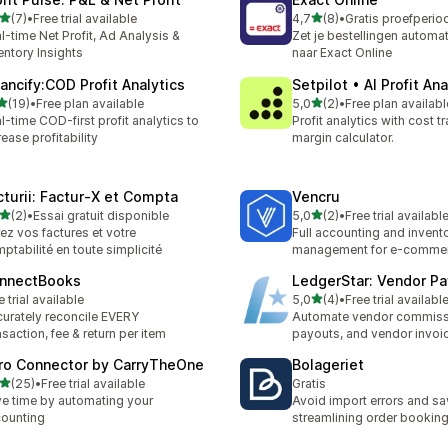
av 5 stjerner
av 5 stjerner
(7)
•
Free trial available
4,7
(8)
•
alt 7 omtaler
Totalt 8 omtaler
l-time Net Profit, Ad Analysis &
Zet je bestellingen automa
entory Insights
naar Exact Online
nancify:COD Profit Analytics
Setpilot • AI Profit Ana
av 5 stjerner
av 5 stjerner
(19)
•
Free plan available
5,0
(2)
•
Free plan availabl
alt 19 omtaler
Totalt 2 omtaler
l-time COD-first profit analytics to
Profit analytics with cost t
rease profitability
margin calculator.
cturii: Factur‑X et Compta
Vencru
av 5 stjerner
av 5 stjerner
(2)
•
Essai gratuit disponible
5,0
(2)
•
Free trial availabl
alt 2 omtaler
Totalt 2 omtaler
ez vos factures et votre
Full accounting and invent
ptabilité en toute simplicité
management for e-comme
nnectBooks
LedgerStar: Vendor P
av 5 stjerner
e trial available
5,0
(4)
•
Free trial availabl
Totalt 4 omtaler
urately reconcile EVERY
Automate vendor commiss
nsaction, fee & return per item
payouts, and vendor invoi
ro Connector by CarryTheOne
Bolageriet
av 5 stjerner
(25)
•
Free trial available
Gratis
alt 25 omtaler
e time by automating your
Avoid import errors and sa
ounting
streamlining order bookin