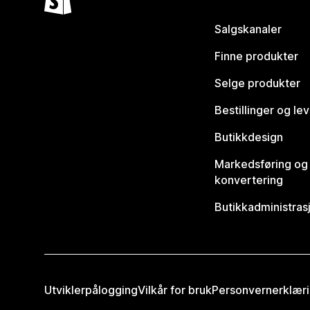
Salgskanaler
Finne produkter
Selge produkter
Bestillinger og le
Butikkdesign
Markedsføring og
konvertering
Butikkadministras
Utviklerpålogging
Vilkår for bruk
Personvernerklær