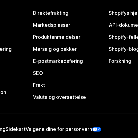
Direktefrakting
Shopifys hje
Markedsplasser
API-dokume
Produktanmeldelser
Shopify-fel
vering
Mersalg og pakker
Shopify-blo
E-postmarkedsføring
Forskning
SEO
Frakt
jon
Valuta og oversettelse
ing
Sidekart
Valgene dine for personvern