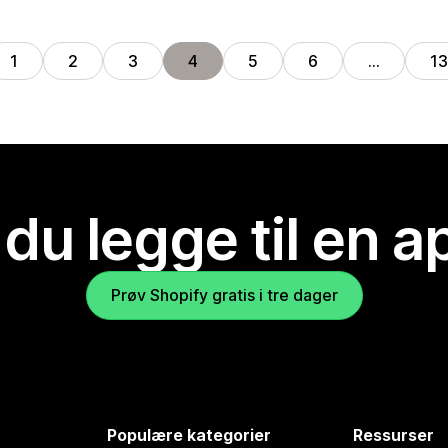
1
2
3
4
5
6
…
13
 du legge til en 
Prøv Shopify gratis i tre dager
Populære kategorier
Ressurser