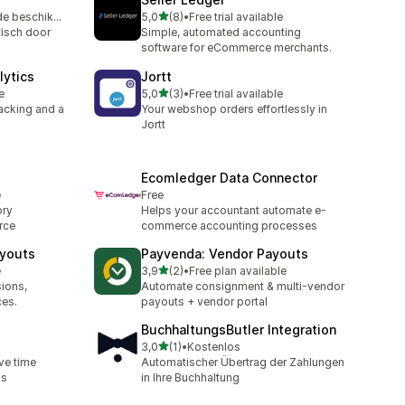
av 5 stjerner
Gratis proefperiode beschikbaar
5,0
(8)
•
Free trial available
Totalt 8 omtaler
tisch door
Simple, automated accounting
software for eCommerce merchants.
lytics
Jortt
av 5 stjerner
e
5,0
(3)
•
Free trial available
Totalt 3 omtaler
racking and a
Your webshop orders effortlessly in
Jortt
Ecomledger Data Connector
e
Free
ory
Helps your accountant automate e-
rce
commerce accounting processes
ayouts
Payvenda: Vendor Payouts
av 5 stjerner
e
3,9
(2)
•
Free plan available
Totalt 2 omtaler
ions,
Automate consignment & multi-vendor
ces.
payouts + vendor portal
BuchhaltungsButler Integration
av 5 stjerner
3,0
(1)
•
Kostenlos
Totalt 1 omtaler
ve time
Automatischer Übertrag der Zahlungen
gs
in Ihre Buchhaltung