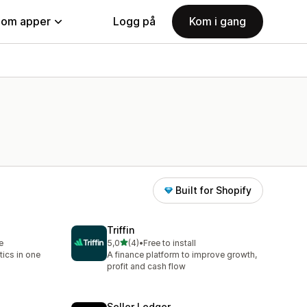
nom apper
Logg på
Kom i gang
Built for Shopify
Triffin
av 5 stjerner
e
5,0
(4)
•
Free to install
Totalt 4 omtaler
ics in one
A finance platform to improve growth,
profit and cash flow
Seller Ledger