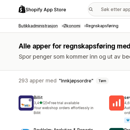
Shopify App Store
Butikkadministrasjon
Økonomi
Regnskapsføring
Alle apper for regnskapsføring med
Spor penger som kommer inn og ut av bedr
293 apper med
Innkjøpsordre
Tøm
Billit
se
av 5 stjerner
3,4
(2)
•
Free trial available
4,6
Totalt 2 omtaler
Tot
Your webshop orders effortlessly in
Aut
Billit
ord
PayHelm: Analytics & Reports
Pr