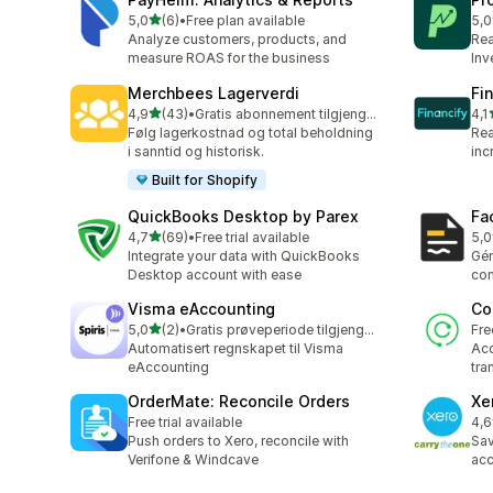
av 5 stjerner
5,0
(6)
•
Free plan available
5,0
Totalt 6 omtaler
Tot
Analyze customers, products, and
Rea
measure ROAS for the business
Inv
Merchbees Lagerverdi
Fi
av 5 stjerner
4,9
(43)
•
Gratis abonnement tilgjengelig
4,1
Totalt 43 omtaler
Tot
Følg lagerkostnad og total beholdning
Rea
i sanntid og historisk.
inc
Built for Shopify
QuickBooks Desktop by Parex
Fa
av 5 stjerner
4,7
(69)
•
Free trial available
5,0
Totalt 69 omtaler
Tot
Integrate your data with QuickBooks
Gér
Desktop account with ease
com
Visma eAccounting
Co
av 5 stjerner
5,0
(2)
•
Gratis prøveperiode tilgjengelig
Fre
Totalt 2 omtaler
Automatisert regnskapet til Visma
Acc
eAccounting
tra
OrderMate: Reconcile Orders
Xe
Free trial available
4,6
Tot
Push orders to Xero, reconcile with
Sav
Verifone & Windcave
acc