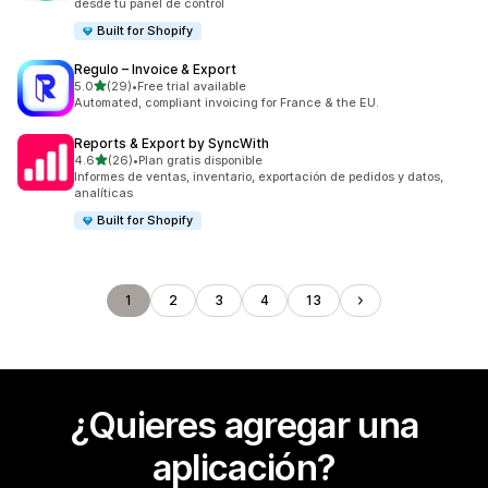
desde tu panel de control
Built for Shopify
Regulo – Invoice & Export
de 5 estrellas
5.0
(29)
•
Free trial available
29 reseñas en total
Automated, compliant invoicing for France & the EU.
Reports & Export by SyncWith
de 5 estrellas
4.6
(26)
•
Plan gratis disponible
26 reseñas en total
Informes de ventas, inventario, exportación de pedidos y datos,
analíticas
Built for Shopify
1
2
3
4
13
¿Quieres agregar una
aplicación?