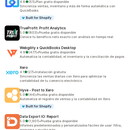
de 5 estrellas
4.8
(51)
•
Plan gratis disponible
51 reseñas en total
Sincroniza ventas, inventario y más de forma automática con
QuickBooks.
Built for Shopify
TrueProfit: Profit Analytics
de 5 estrellas
5.0
(803)
•
Prueba gratis disponible
803 reseñas en total
Conoce tu beneficio neto exacto con análisis en tiempo real.
Webgility x QuickBooks Desktop
de 5 estrellas
4.9
(477)
•
Prueba gratis disponible
477 reseñas en total
Automatiza la contabilidad, el inventario y la conciliación de pagos
Xero
de 5 estrellas
4.1
(27)
•
Instalación gratuita
27 reseñas en total
Sincroniza las ventas diarias con Xero para optimizar la
contabilidad de tu comercio electrónico.
Hyve ‑ Post to Xero
de 5 estrellas
5.0
(44)
•
Prueba gratis disponible
44 reseñas en total
Automatiza el registro de ventas y la contabilidad en Xero
Built for Shopify
Data Export IO: Report
de 5 estrellas
5.0
(1,901)
•
Prueba gratis disponible
1901 reseñas en total
Informes predeterminados y personalizados fáciles de usar: filtra,
programa y mucho más.