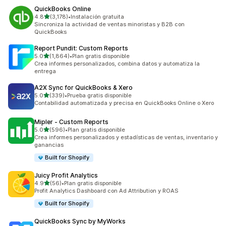
QuickBooks Online
de 5 estrellas
4.8
(3,178)
•
Instalación gratuita
3178 reseñas en total
Sincroniza la actividad de ventas minoristas y B2B con
QuickBooks
Report Pundit: Custom Reports
de 5 estrellas
5.0
(1,864)
•
Plan gratis disponible
1864 reseñas en total
Crea informes personalizados, combina datos y automatiza la
entrega
A2X Sync for QuickBooks & Xero
de 5 estrellas
5.0
(339)
•
Prueba gratis disponible
339 reseñas en total
Contabilidad automatizada y precisa en QuickBooks Online o Xero
Mipler ‑ Custom Reports
de 5 estrellas
5.0
(596)
•
Plan gratis disponible
596 reseñas en total
Crea informes personalizados y estadísticas de ventas, inventario y
ganancias
Built for Shopify
Juicy Profit Analytics
de 5 estrellas
4.9
(56)
•
Plan gratis disponible
56 reseñas en total
Profit Analytics Dashboard con Ad Attribution y ROAS
Built for Shopify
QuickBooks Sync by MyWorks