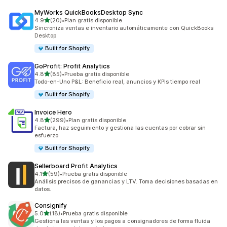
MyWorks QuickBooksDesktop Sync
de 5 estrellas
4.9
(20)
•
Plan gratis disponible
20 reseñas en total
Sincroniza ventas e inventario automáticamente con QuickBooks
Desktop
Built for Shopify
GoProfit: Profit Analytics
de 5 estrellas
4.8
(85)
•
Prueba gratis disponible
85 reseñas en total
Todo-en-Uno P&L: Beneficio real, anuncios y KPIs tiempo real
Built for Shopify
Invoice Hero
de 5 estrellas
4.8
(299)
•
Plan gratis disponible
299 reseñas en total
Factura, haz seguimiento y gestiona las cuentas por cobrar sin
esfuerzo
Built for Shopify
Sellerboard Profit Analytics
de 5 estrellas
4.1
(59)
•
Prueba gratis disponible
59 reseñas en total
Análisis precisos de ganancias y LTV. Toma decisiones basadas en
datos.
Consignify
de 5 estrellas
5.0
(18)
•
Prueba gratis disponible
18 reseñas en total
Gestiona las ventas y los pagos a consignadores de forma fluida