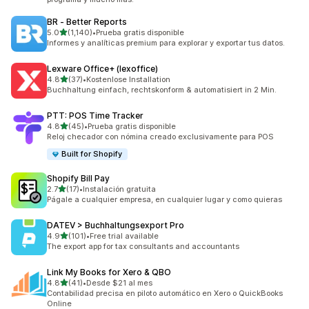
BR ‑ Better Reports
de 5 estrellas
5.0
(1,140)
•
Prueba gratis disponible
1140 reseñas en total
Informes y analíticas premium para explorar y exportar tus datos.
Lexware Office+ (lexoffice)
de 5 estrellas
4.8
(37)
•
Kostenlose Installation
37 reseñas en total
Buchhaltung einfach, rechtskonform & automatisiert in 2 Min.
PTT: POS Time Tracker
de 5 estrellas
4.8
(45)
•
Prueba gratis disponible
45 reseñas en total
Reloj checador con nómina creado exclusivamente para POS
Built for Shopify
Shopify Bill Pay
de 5 estrellas
2.7
(17)
•
Instalación gratuita
17 reseñas en total
Págale a cualquier empresa, en cualquier lugar y como quieras
DATEV > Buchhaltungsexport Pro
de 5 estrellas
4.9
(101)
•
Free trial available
101 reseñas en total
The export app for tax consultants and accountants
Link My Books for Xero & QBO
de 5 estrellas
4.8
(41)
•
Desde $21 al mes
41 reseñas en total
Contabilidad precisa en piloto automático en Xero o QuickBooks
Online