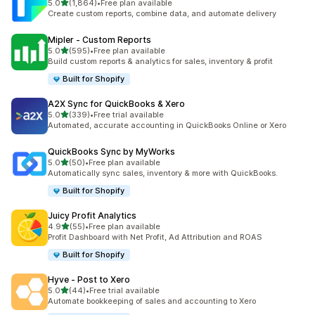
별 5개 중
5.0
(1,864)
•
Free plan available
총 리뷰 1864개
Create custom reports, combine data, and automate delivery
Mipler ‑ Custom Reports
별 5개 중
5.0
(595)
•
Free plan available
총 리뷰 595개
Build custom reports & analytics for sales, inventory & profit
Built for Shopify
A2X Sync for QuickBooks & Xero
별 5개 중
5.0
(339)
•
Free trial available
총 리뷰 339개
Automated, accurate accounting in QuickBooks Online or Xero
QuickBooks Sync by MyWorks
별 5개 중
5.0
(50)
•
Free plan available
총 리뷰 50개
Automatically sync sales, inventory & more with QuickBooks.
Built for Shopify
Juicy Profit Analytics
별 5개 중
4.9
(55)
•
Free plan available
총 리뷰 55개
Profit Dashboard with Net Profit, Ad Attribution and ROAS
Built for Shopify
Hyve ‑ Post to Xero
별 5개 중
5.0
(44)
•
Free trial available
총 리뷰 44개
Automate bookkeeping of sales and accounting to Xero