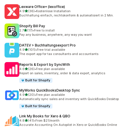
Lexware Office+ (lexoffice)
별 5개 중
4.9
(36)
•
Kostenlose Installation
총 리뷰 36개
Buchhaltung einfach, rechtskonform & automatisiert in 2 Min.
Shopify Bill Pay
별 5개 중
2.7
(17)
•
Free to install
총 리뷰 17개
Pay any business, anywhere, any way you want
DATEV > Buchhaltungsexport Pro
별 5개 중
4.9
(101)
•
Free trial available
총 리뷰 101개
The export app for tax consultants and accountants
Reports & Export by SyncWith
별 5개 중
4.6
(26)
•
Free plan available
총 리뷰 26개
Report on sales, inventory, order & data export, analytics
Built for Shopify
MyWorks QuickBooksDesktop Sync
별 5개 중
4.9
(20)
•
Free plan available
총 리뷰 20개
Automatically sync sales and inventory with QuickBooks Desktop
Built for Shopify
Link My Books for Xero & QBO
별 5개 중
4.8
(41)
•
From $21/month
총 리뷰 41개
Accurate Accounting On Autopilot in Xero or QuickBooks Online