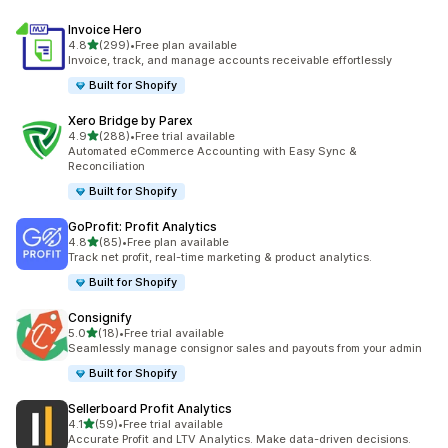
Invoice Hero
별 5개 중
4.8
(299)
•
Free plan available
총 리뷰 299개
Invoice, track, and manage accounts receivable effortlessly
Built for Shopify
Xero Bridge by Parex
별 5개 중
4.9
(288)
•
Free trial available
총 리뷰 288개
Automated eCommerce Accounting with Easy Sync &
Reconciliation
Built for Shopify
GoProfit: Profit Analytics
별 5개 중
4.8
(85)
•
Free plan available
총 리뷰 85개
Track net profit, real-time marketing & product analytics.
Built for Shopify
Consignify
별 5개 중
5.0
(18)
•
Free trial available
총 리뷰 18개
Seamlessly manage consignor sales and payouts from your admin
Built for Shopify
Sellerboard Profit Analytics
별 5개 중
4.1
(59)
•
Free trial available
총 리뷰 59개
Accurate Profit and LTV Analytics. Make data-driven decisions.