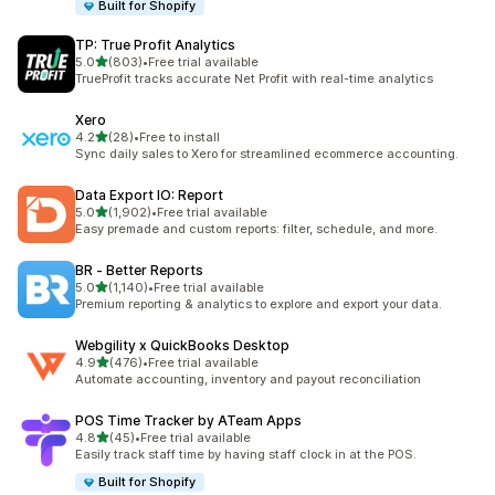
Built for Shopify
TP: True Profit Analytics
별 5개 중
5.0
(803)
•
Free trial available
총 리뷰 803개
TrueProfit tracks accurate Net Profit with real-time analytics
Xero
별 5개 중
4.2
(28)
•
Free to install
총 리뷰 28개
Sync daily sales to Xero for streamlined ecommerce accounting.
Data Export IO: Report
별 5개 중
5.0
(1,902)
•
Free trial available
총 리뷰 1902개
Easy premade and custom reports: filter, schedule, and more.
BR ‑ Better Reports
별 5개 중
5.0
(1,140)
•
Free trial available
총 리뷰 1140개
Premium reporting & analytics to explore and export your data.
Webgility x QuickBooks Desktop
별 5개 중
4.9
(476)
•
Free trial available
총 리뷰 476개
Automate accounting, inventory and payout reconciliation
POS Time Tracker by ATeam Apps
별 5개 중
4.8
(45)
•
Free trial available
총 리뷰 45개
Easily track staff time by having staff clock in at the POS.
Built for Shopify