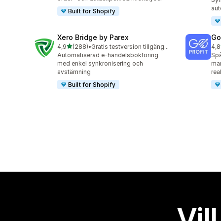
aut
Built for Shopify
Xero Bridge by Parex
GoP
av 5 stjärnor
4,9
(288)
•
Gratis testversion tillgänglig
4,8
288 recensioner totalt
85 
Automatiserad e-handelsbokföring
Spå
med enkel synkronisering och
mar
avstämning
real
Built for Shopify
Vil