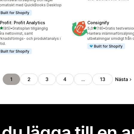
omatiskt med QuickBooks Desktop
Built for Shopify
rofit: Profit Analytics
Consignify
av 5 stjärnor
av 5 stjärnor
(85)
•
Gratisplan tillgänglig
5,0
(18)
•
Gratis testversio
recensioner totalt
18 recensioner totalt
ra nettovinst, samt
Hantera inlämnarförsäljnin
knadsförings- och produktanalys i
utbetalningar smidigt från 
tid.
Built for Shopify
Built for Shopify
Nästa
1
2
3
4
…
13
l du lägga till en 