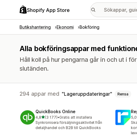
Shopify App Store
Butikshantering
Ekonomi
Bokföring
Alla bokföringsappar med funktione
Håll koll på hur pengarna går in och ut i för
slutänden.
294 appar med
Lageruppdateringar
Rensa
QuickBooks Online
Re
av 5 stjärnor
4,8
(3 177)
•
Gratis att installera
5,0
3177 recensioner totalt
186
Synkronisera försäljningsaktivitet från
Ska
detaljhandel och B2B till QuickBooks
kom
lev