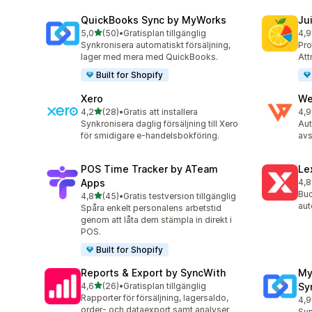
QuickBooks Sync by MyWorks
Jui
av 5 stjärnor
5,0
(50)
•
Gratisplan tillgänglig
4,9
50 recensioner totalt
56 
Synkronisera automatiskt försäljning,
Pro
lager med mera med QuickBooks.
Att
Built for Shopify
Xero
We
av 5 stjärnor
4,2
(28)
•
Gratis att installera
4,9
28 recensioner totalt
477
Synkronisera daglig försäljning till Xero
Aut
för smidigare e-handelsbokföring.
avs
POS Time Tracker by ATeam
Le
Apps
4,8
37 
Buc
av 5 stjärnor
4,8
(45)
•
Gratis testversion tillgänglig
45 recensioner totalt
aut
Spåra enkelt personalens arbetstid
genom att låta dem stämpla in direkt i
POS.
Built for Shopify
Reports & Export by SyncWith
My
av 5 stjärnor
4,6
(26)
•
Gratisplan tillgänglig
Sy
26 recensioner totalt
Rapporter för försäljning, lagersaldo,
4,9
20 
order- och dataexport samt analyser
Syn