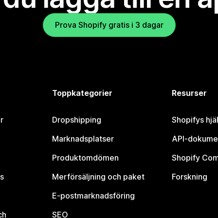
Prova Shopify gratis i 3 dagar
Toppkategorier
Resurser
r
Dropshipping
Shopifys hjä
Marknadsplatser
API-dokume
Produktomdömen
Shopify Co
s
Merförsäljning och paket
Forskning
E-postmarknadsföring
ch
SEO