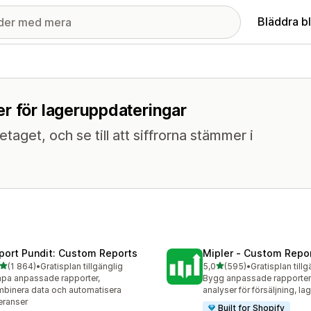
Bläddra b
r för lageruppdateringar
etaget, och se till att siffrorna stämmer i
port Pundit: Custom Reports
Mipler ‑ Custom Repo
av 5 stjärnor
av 5 stjärnor
(1 864)
•
Gratisplan tillgänglig
5,0
(595)
•
Gratisplan tillg
4 recensioner totalt
595 recensioner totalt
pa anpassade rapporter,
Bygg anpassade rapporter
binera data och automatisera
analyser för försäljning, la
eranser
Built for Shopify