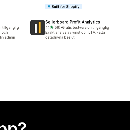
Built for Shopify
Sellerboard Profit Analytics
av 5 stjärnor
n tillgänglig
4,1
(59)
•
Gratis testversion tillgänglig
59 recensioner totalt
g och
Exakt analys av vinst och LTV. Fatta
din admin
datadrivna beslut.
app?