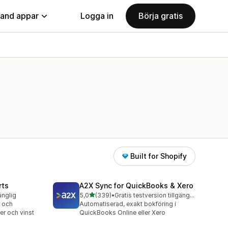
land appar
Logga in
Börja gratis
Built for Shopify
rts
A2X Sync for QuickBooks & Xero
av 5 stjärnor
änglig
5,0
(339)
•
Gratis testversion tillgänglig
339 recensioner totalt
 och
Automatiserad, exakt bokföring i
ger och vinst
QuickBooks Online eller Xero