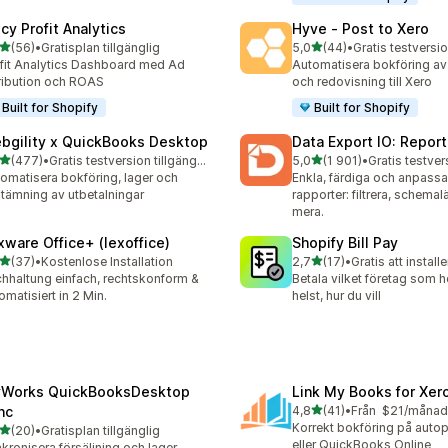
cy Profit Analytics
Hyve ‑ Post to Xero
av 5 stjärnor
av 5 stjärnor
(56)
•
Gratisplan tillgänglig
5,0
(44)
•
Gratis testversio
recensioner totalt
44 recensioner totalt
fit Analytics Dashboard med Ad
Automatisera bokföring av 
ribution och ROAS
och redovisning till Xero
Built for Shopify
Built for Shopify
bgility x QuickBooks Desktop
Data Export IO: Report
av 5 stjärnor
av 5 stjärnor
(477)
•
Gratis testversion tillgänglig
5,0
(1 901)
•
 recensioner totalt
1901 recensioner totalt
omatisera bokföring, lager och
Enkla, färdiga och anpass
tämning av utbetalningar
rapporter: filtrera, schem
mera.
xware Office+ (lexoffice)
Shopify Bill Pay
av 5 stjärnor
av 5 stjärnor
(37)
•
Kostenlose Installation
2,7
(17)
•
Gratis att installe
recensioner totalt
17 recensioner totalt
hhaltung einfach, rechtskonform &
Betala vilket företag som h
omatisiert in 2 Min.
helst, hur du vill
Works QuickBooksDesktop
Link My Books for Xer
av 5 stjärnor
nc
4,8
(41)
•
Från $21/månad
41 recensioner totalt
Korrekt bokföring på autopi
av 5 stjärnor
(20)
•
Gratisplan tillgänglig
recensioner totalt
eller QuickBooks Online
kronisera försäljning och lager