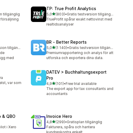
TP: True Profit Analytics
av 5 stjärnor
n tillgänglig
5,0
(803)
•
Gratis testversion tillgänglig
803 recensioner totalt
försäljning
TrueProfit spårar exakt nettovinst med
realtidsanalyser
BR ‑ Better Reports
av 5 stjärnor
Gratis testversion tillgänglig
5,0
(1 140)
•
Gratis testversion tillgänglig
1140 recensioner totalt
ade
Premiumrapportering och analys för att
alägg med
utforska och exportera dina data.
DATEV > Buchhaltungsexport
ra
Pro
elst, var som
av 5 stjärnor
4,9
(101)
•
Free trial available
101 recensioner totalt
The export app for tax consultants and
accountants
o & QBO
Invoice Hero
av 5 stjärnor
4,8
(299)
•
Gratisplan tillgänglig
299 recensioner totalt
lot i Xero
Fakturera, spåra och hantera
kundreskontra enkelt