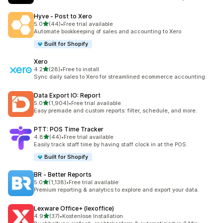
Hyve ‑ Post to Xero
5つ星中
5.0
(44)
•
Free trial available
合計レビュー数：44件
Automate bookkeeping of sales and accounting to Xero
Built for Shopify
Xero
5つ星中
4.2
(28)
•
Free to install
合計レビュー数：28件
Sync daily sales to Xero for streamlined ecommerce accounting.
Data Export IO: Report
5つ星中
5.0
(1,904)
•
Free trial available
合計レビュー数：1904件
Easy premade and custom reports: filter, schedule, and more.
PTT: POS Time Tracker
5つ星中
4.8
(44)
•
Free trial available
合計レビュー数：44件
Easily track staff time by having staff clock in at the POS.
Built for Shopify
BR ‑ Better Reports
5つ星中
5.0
(1,138)
•
Free trial available
合計レビュー数：1138件
Premium reporting & analytics to explore and export your data.
Lexware Office+ (lexoffice)
5つ星中
4.9
(37)
•
Kostenlose Installation
合計レビュー数：37件