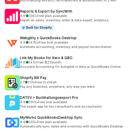
Buchhaltung einfach, rechtskonform & automatisiert in 2 Min.
Reports & Export by SyncWith
5つ星中
4.6
(26)
•
Free plan available
合計レビュー数：26件
Report on sales, inventory, order & data export, analytics
Built for Shopify
Webgility x QuickBooks Desktop
5つ星中
4.9
(475)
•
Free trial available
合計レビュー数：475件
Automate accounting, inventory and payout reconciliation
Link My Books for Xero & QBO
5つ星中
4.8
(41)
•
From $21/month
合計レビュー数：41件
Accurate Accounting On Autopilot in Xero or QuickBooks Online
Shopify Bill Pay
5つ星中
2.7
(17)
•
Free to install
合計レビュー数：17件
Pay any business, anywhere, any way you want
DATEV > Buchhaltungsexport Pro
5つ星中
4.9
(101)
•
Free trial available
合計レビュー数：101件
The export app for tax consultants and accountants
MyWorks QuickBooksDesktop Sync
5つ星中
4.9
(20)
•
Free plan available
合計レビュー数：20件
Automatically sync sales and inventory with QuickBooks Desktop