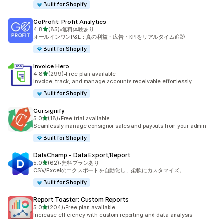
Built for Shopify
GoProfit: Profit Analytics
5つ星中
4.8
(85)
•
無料体験あり
合計レビュー数：85件
オールインワンP&L：真の利益・広告・KPIをリアルタイム追跡
Built for Shopify
Invoice Hero
5つ星中
4.8
(299)
•
Free plan available
合計レビュー数：299件
Invoice, track, and manage accounts receivable effortlessly
Built for Shopify
Consignify
5つ星中
5.0
(18)
•
Free trial available
合計レビュー数：18件
Seamlessly manage consignor sales and payouts from your admin
Built for Shopify
DataChamp ‑ Data Export/Report
5つ星中
5.0
(62)
•
無料プランあり
合計レビュー数：62件
CSV/Excelのエクスポートを自動化し、柔軟にカスタマイズ。
Built for Shopify
Report Toaster: Custom Reports
5つ星中
5.0
(204)
•
Free plan available
合計レビュー数：204件
Increase efficiency with custom reporting and data analysis