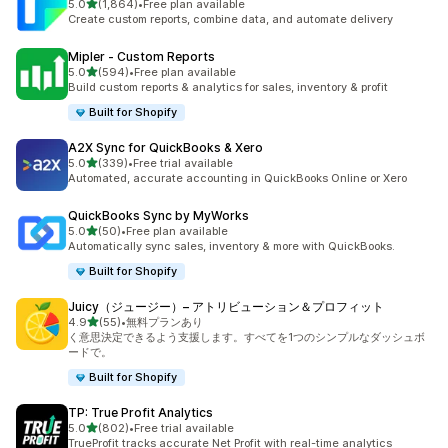
5つ星中
5.0
(1,864)
•
Free plan available
合計レビュー数：1864件
Create custom reports, combine data, and automate delivery
Mipler ‑ Custom Reports
5つ星中
5.0
(594)
•
Free plan available
合計レビュー数：594件
Build custom reports & analytics for sales, inventory & profit
Built for Shopify
A2X Sync for QuickBooks & Xero
5つ星中
5.0
(339)
•
Free trial available
合計レビュー数：339件
Automated, accurate accounting in QuickBooks Online or Xero
QuickBooks Sync by MyWorks
5つ星中
5.0
(50)
•
Free plan available
合計レビュー数：50件
Automatically sync sales, inventory & more with QuickBooks.
Built for Shopify
Juicy（ジュージー）– アトリビューション＆プロフィット
5つ星中
4.9
(55)
•
無料プランあり
合計レビュー数：55件
く意思決定できるよう支援します。すべてを1つのシンプルなダッシュボ
ードで。
Built for Shopify
TP: True Profit Analytics
5つ星中
5.0
(802)
•
Free trial available
合計レビュー数：802件
TrueProfit tracks accurate Net Profit with real-time analytics