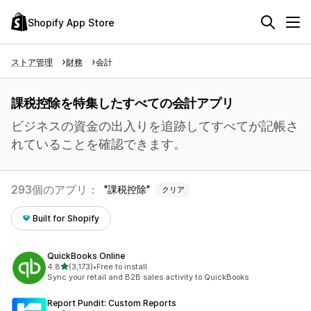
Shopify App Store
ストア管理
財務
会計
課税控除を特集したすべての会計アプリ
ビジネスの資金の出入りを追跡してすべてが記帳さ
れていることを確認できます。
293個のアプリ：
課税控除
クリア
Built for Shopify
QuickBooks Online
5つ星中
4.8
(3,173)
•
Free to install
合計レビュー数：3173件
Sync your retail and B2B sales activity to QuickBooks
Report Pundit: Custom Reports