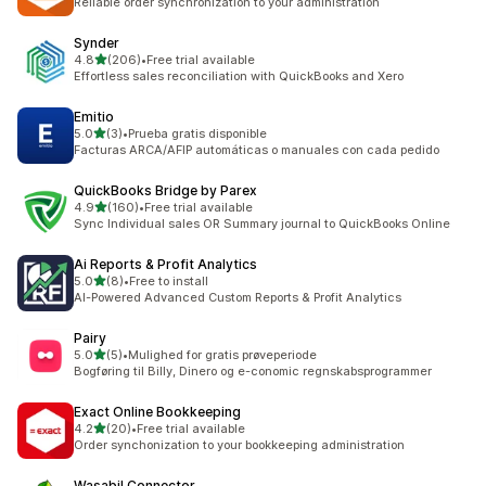
Reliable order synchronization to your administration
Synder
5つ星中
4.8
(206)
•
Free trial available
合計レビュー数：206件
Effortless sales reconciliation with QuickBooks and Xero
Emitio
5つ星中
5.0
(3)
•
Prueba gratis disponible
合計レビュー数：3件
Facturas ARCA/AFIP automáticas o manuales con cada pedido
QuickBooks Bridge by Parex
5つ星中
4.9
(160)
•
Free trial available
合計レビュー数：160件
Sync Individual sales OR Summary journal to QuickBooks Online
Ai Reports & Profit Analytics
5つ星中
5.0
(8)
•
Free to install
合計レビュー数：8件
AI-Powered Advanced Custom Reports & Profit Analytics
Pairy
5つ星中
5.0
(5)
•
Mulighed for gratis prøveperiode
合計レビュー数：5件
Bogføring til Billy, Dinero og e-conomic regnskabsprogrammer
Exact Online Bookkeeping
5つ星中
4.2
(20)
•
Free trial available
合計レビュー数：20件
Order synchonization to your bookkeeping administration
Wasabil Connector