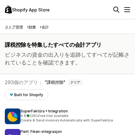
Shopify App Store
ストア管理
財務
会計
課税控除を特集したすべての会計アプリ
ビジネスの資金の出入りを追跡してすべてが記帳さ
れていることを確認できます。
293個のアプリ：
課税控除
クリア
Built for Shopify
SuperFaktúra • Integration
5つ星中
4.8
(26)
•
Free trial available
合計レビュー数：26件
Create & Send invoices Automatically with SuperFaktúra
Flett: Fiken‑integrasjon