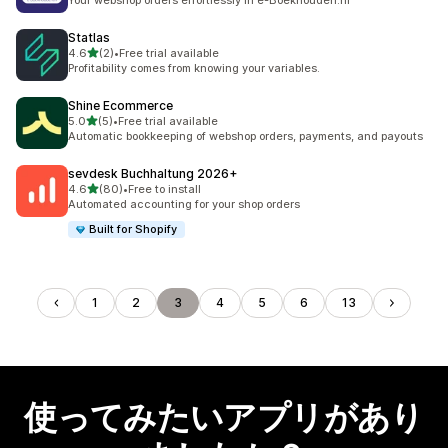
Your webshop orders effortlessly in e-Boekhouden.nl
Statlas
5つ星中
4.6
(2)
•
Free trial available
合計レビュー数：2件
Profitability comes from knowing your variables.
Shine Ecommerce
5つ星中
5.0
(5)
•
Free trial available
合計レビュー数：5件
Automatic bookkeeping of webshop orders, payments, and payouts
sevdesk Buchhaltung 2026+
5つ星中
4.6
(80)
•
Free to install
合計レビュー数：80件
Automated accounting for your shop orders
Built for Shopify
1
2
3
4
5
6
13
使ってみたいアプリがあり