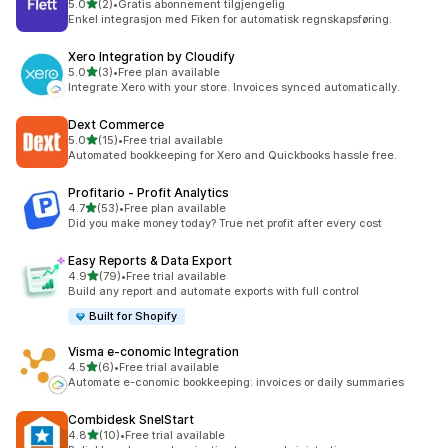
5つ星中
5.0
(2)
•
Gratis abonnement tilgjengelig
合計レビュー数：2件
Enkel integrasjon med Fiken for automatisk regnskapsføring.
Xero Integration by Cloudify
5つ星中
5.0
(3)
•
Free plan available
合計レビュー数：3件
Integrate Xero with your store. Invoices synced automatically.
Dext Commerce
5つ星中
5.0
(15)
•
Free trial available
合計レビュー数：15件
Automated bookkeeping for Xero and Quickbooks hassle free.
Profitario ‑ Profit Analytics
5つ星中
4.7
(53)
•
Free plan available
合計レビュー数：53件
Did you make money today? True net profit after every cost
Easy Reports & Data Export
5つ星中
4.9
(79)
•
Free trial available
合計レビュー数：79件
Build any report and automate exports with full control
Built for Shopify
Visma e‑conomic Integration
5つ星中
4.5
(6)
•
Free trial available
合計レビュー数：6件
Automate e-conomic bookkeeping: invoices or daily summaries
Combidesk SnelStart
5つ星中
4.8
(10)
•
Free trial available
合計レビュー数：10件