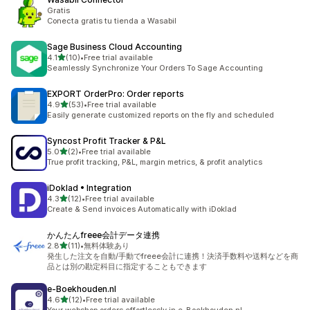
Gratis
Conecta gratis tu tienda a Wasabil
Sage Business Cloud Accounting
5つ星中
4.1
(10)
•
Free trial available
合計レビュー数：10件
Seamlessly Synchronize Your Orders To Sage Accounting
EXPORT OrderPro: Order reports
5つ星中
4.9
(53)
•
Free trial available
合計レビュー数：53件
Easily generate customized reports on the fly and scheduled
Syncost Profit Tracker & P&L
5つ星中
5.0
(2)
•
Free trial available
合計レビュー数：2件
True profit tracking, P&L, margin metrics, & profit analytics
iDoklad • Integration
5つ星中
4.3
(12)
•
Free trial available
合計レビュー数：12件
Create & Send invoices Automatically with iDoklad
かんたんfreee会計データ連携
5つ星中
2.8
(11)
•
無料体験あり
合計レビュー数：11件
発生した注文を自動/手動でfreee会計に連携！決済手数料や送料などを商
品とは別の勘定科目に指定することもできます
e‑Boekhouden.nl
5つ星中
4.6
(12)
•
Free trial available
合計レビュー数：12件