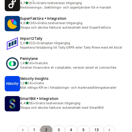
av 5 stjärnor
4,7
(63)
•
Gratis testversion tillgänglig
63 recensioner totalt
Redovisnings-, bokförings- och lagertjänster för e-handel
SuperFaktúra • Integration
av 5 stjärnor
4,8
(26)
•
Gratis testversion tillgänglig
26 recensioner totalt
Skapa och skicka fakturor automatiskt med SuperFaktúra
Import2Tally
av 5 stjärnor
5,0
(22)
•
Gratisplan tillgänglig
22 recensioner totalt
Importera försäljning till Tally ERP9 eller Tally Prime med ett klick!
Pennylane
av 5 stjärnor
1,4
(4)
•
Gratuite
4 recensioner totalt
Gestion financière et comptable, version smart et connectée.
Velocity Insights
av 5 stjärnor
1,2
(4)
•
Gratis
4 recensioner totalt
Mät viktiga KPI:er i försäljnings- och marknadsföringskanaler
SmartBill • Integration
av 5 stjärnor
4,4
(8)
•
Gratis testversion tillgänglig
8 recensioner totalt
Skapa och skicka fakturor automatiskt med SmartBill
1
2
3
4
5
13