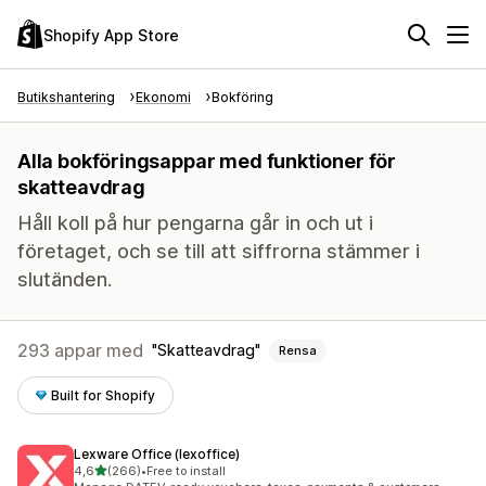
Shopify App Store
Butikshantering
Ekonomi
Bokföring
Alla bokföringsappar med funktioner för
skatteavdrag
Håll koll på hur pengarna går in och ut i
företaget, och se till att siffrorna stämmer i
slutänden.
293 appar med
Skatteavdrag
Rensa
Built for Shopify
Lexware Office (lexoffice)
av 5 stjärnor
4,6
(266)
•
Free to install
266 recensioner totalt