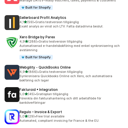
Manage DATEV-ready vouchers, taxes, payments & customers
Built for Shopify
Sellerboard Profit Analytics
av 5 stjärnor
4,1
(59)
•
Gratis testversion tillgänglig
59 recensioner totalt
Exakt analys av vinst och LTV. Fatta datadrivna beslut.
Xero Bridge by Parex
av 5 stjärnor
4,9
(288)
•
Gratis testversion tillgänglig
288 recensioner totalt
Automatiserad e-handelsbokföring med enkel synkronisering och
avstämning
Built for Shopify
Webgility ‑ QuickBooks Online
av 5 stjärnor
4,9
(866)
•
Gratis testversion tillgänglig
866 recensioner totalt
Synkronisera Quickbooks Online och Xero, och automatisera
bokföring och lager
Fakturoid • Integration
av 5 stjärnor
5,0
(45)
•
Gratisplan tillgänglig
45 recensioner totalt
Förenkla din fakturahantering och ditt arbetsflöde för
banköverföringar
Regulo – Invoice & Export
av 5 stjärnor
5,0
(29)
•
Free trial available
29 recensioner totalt
Automated, compliant invoicing for France & the EU.