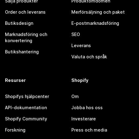
Sälja produkter
Produktomdömen
Order och leverans
Merförsäljning och paket
Butiksdesign
E-postmarknadsföring
Marknadsföring och
SEO
konvertering
Leverans
Butikshantering
Valuta och språk
Resurser
Shopify
Shopifys hjälpcenter
Om
API-dokumentation
Jobba hos oss
Shopify Community
Investerare
Forskning
Press och media