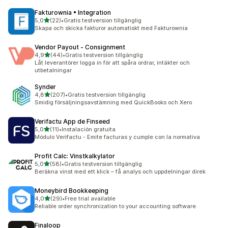
Fakturownia • Integration
av 5 stjärnor
5,0
(22)
•
Gratis testversion tillgänglig
22 recensioner totalt
Skapa och skicka fakturor automatiskt med Fakturownia
Vendor Payout ‑ Consignment
av 5 stjärnor
4,9
(44)
•
Gratis testversion tillgänglig
44 recensioner totalt
Låt leverantörer logga in för att spåra ordrar, intäkter och
utbetalningar
Synder
av 5 stjärnor
4,8
(207)
•
Gratis testversion tillgänglig
207 recensioner totalt
Smidig försäljningsavstämning med QuickBooks och Xero
Verifactu App de Finseed
av 5 stjärnor
5,0
(11)
•
Instalación gratuita
11 recensioner totalt
Módulo Verifactu - Emite facturas y cumple con la normativa
Profit Calc: Vinstkalkylator
av 5 stjärnor
5,0
(58)
•
Gratis testversion tillgänglig
58 recensioner totalt
Beräkna vinst med ett klick – få analys och uppdelningar direk
Moneybird Bookkeeping
av 5 stjärnor
4,0
(29)
•
Free trial available
29 recensioner totalt
Reliable order synchronization to your accounting software.
Finaloop