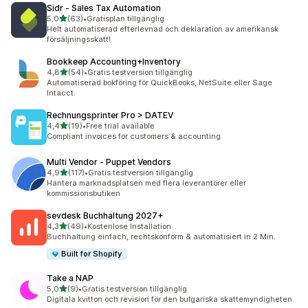
Sidr ‑ Sales Tax Automation
av 5 stjärnor
5,0
(63)
•
Gratisplan tillgänglig
63 recensioner totalt
Helt automatiserad efterlevnad och deklaration av amerikansk
försäljningsskatt!
Bookkeep Accounting+Inventory
av 5 stjärnor
4,8
(54)
•
Gratis testversion tillgänglig
54 recensioner totalt
Automatiserad bokföring för QuickBooks, NetSuite eller Sage
Intacct.
Rechnungsprinter Pro > DATEV
av 5 stjärnor
4,4
(19)
•
Free trial available
19 recensioner totalt
Compliant invoices for customers & accounting
Multi Vendor ‑ Puppet Vendors
av 5 stjärnor
4,9
(117)
•
Gratis testversion tillgänglig
117 recensioner totalt
Hantera marknadsplatsen med flera leverantörer eller
kommissionsbutiken
sevdesk Buchhaltung 2027+
av 5 stjärnor
4,3
(49)
•
Kostenlose Installation
49 recensioner totalt
Buchhaltung einfach, rechtskonform & automatisiert in 2 Min.
Built for Shopify
Take a NAP
av 5 stjärnor
5,0
(9)
•
Gratis testversion tillgänglig
9 recensioner totalt
Digitala kvitton och revision för den bulgariska skattemyndigheten