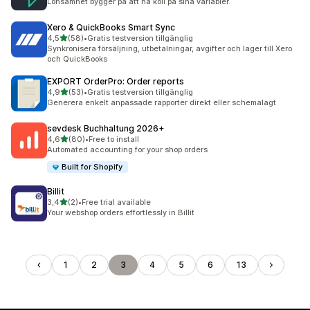
Lönsamhet bygger på att ha koll på sina variabler.
Xero & QuickBooks Smart Sync
av 5 stjärnor
4,5
(58)
•
Gratis testversion tillgänglig
58 recensioner totalt
Synkronisera försäljning, utbetalningar, avgifter och lager till Xero
och QuickBooks
EXPORT OrderPro: Order reports
av 5 stjärnor
4,9
(53)
•
Gratis testversion tillgänglig
53 recensioner totalt
Generera enkelt anpassade rapporter direkt eller schemalagt
sevdesk Buchhaltung 2026+
av 5 stjärnor
4,6
(80)
•
Free to install
80 recensioner totalt
Automated accounting for your shop orders
Built for Shopify
Billit
av 5 stjärnor
3,4
(2)
•
Free trial available
2 recensioner totalt
Your webshop orders effortlessly in Billit
1
2
3
4
5
6
13