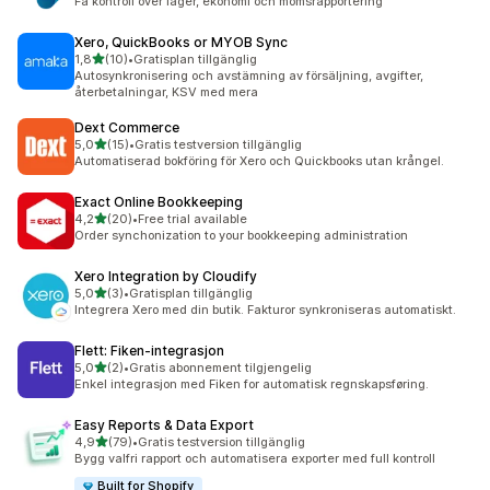
Få kontroll över lager, ekonomi och momsrapportering
Xero, QuickBooks or MYOB Sync
av 5 stjärnor
1,8
(10)
•
Gratisplan tillgänglig
10 recensioner totalt
Autosynkronisering och avstämning av försäljning, avgifter,
återbetalningar, KSV med mera
Dext Commerce
av 5 stjärnor
5,0
(15)
•
Gratis testversion tillgänglig
15 recensioner totalt
Automatiserad bokföring för Xero och Quickbooks utan krångel.
Exact Online Bookkeeping
av 5 stjärnor
4,2
(20)
•
Free trial available
20 recensioner totalt
Order synchonization to your bookkeeping administration
Xero Integration by Cloudify
av 5 stjärnor
5,0
(3)
•
Gratisplan tillgänglig
3 recensioner totalt
Integrera Xero med din butik. Fakturor synkroniseras automatiskt.
Flett: Fiken‑integrasjon
av 5 stjärnor
5,0
(2)
•
Gratis abonnement tilgjengelig
2 recensioner totalt
Enkel integrasjon med Fiken for automatisk regnskapsføring.
Easy Reports & Data Export
av 5 stjärnor
4,9
(79)
•
Gratis testversion tillgänglig
79 recensioner totalt
Bygg valfri rapport och automatisera exporter med full kontroll
Built for Shopify