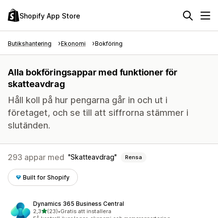
Shopify App Store
Butikshantering
Ekonomi
Bokföring
Alla bokföringsappar med funktioner för
skatteavdrag
Håll koll på hur pengarna går in och ut i
företaget, och se till att siffrorna stämmer i
slutänden.
293 appar med
Skatteavdrag
Rensa
Built for Shopify
Dynamics 365 Business Central
av 5 stjärnor
2,3
(23)
•
Gratis att installera
23 recensioner totalt