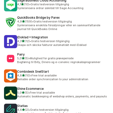
Sage Business Cloud Accounting
av 5 stjärnor
4,1
(10)
•
Gratis testversion tillgänglig
10 recensioner totalt
Synkronisera ordrar sömlöst till Sage Accounting
QuickBooks Bridge by Parex
av 5 stjärnor
4,9
(159)
•
Gratis testversion tillgänglig
159 recensioner totalt
Synkronisera enskilda försäljningar eller en sammanfattande
journal till QuickBooks Online
iDoklad • Integration
av 5 stjärnor
4,3
(12)
•
Gratis testversion tillgänglig
12 recensioner totalt
Skapa och skicka fakturor automatiskt med iDoklad
Pairy
av 5 stjärnor
5,0
(5)
•
Mulighed for gratis prøveperiode
5 recensioner totalt
Bogføring til Billy, Dinero og e-conomic regnskabsprogrammer
Combidesk SnelStart
av 5 stjärnor
4,8
(10)
•
Free trial available
10 recensioner totalt
Reliable order synchronization to your administration
Shine Ecommerce
av 5 stjärnor
5,0
(5)
•
Free trial available
5 recensioner totalt
Automatic bookkeeping of webshop orders, payments, and payouts
Statlas
av 5 stjärnor
4,6
(2)
•
Gratis testversion tillgänglig
2 recensioner totalt