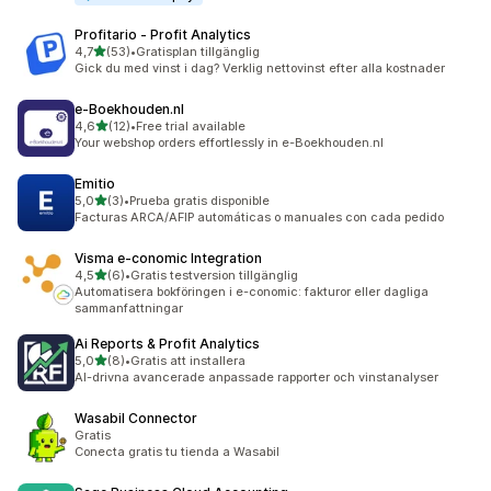
Profitario ‑ Profit Analytics
av 5 stjärnor
4,7
(53)
•
Gratisplan tillgänglig
53 recensioner totalt
Gick du med vinst i dag? Verklig nettovinst efter alla kostnader
e‑Boekhouden.nl
av 5 stjärnor
4,6
(12)
•
Free trial available
12 recensioner totalt
Your webshop orders effortlessly in e-Boekhouden.nl
Emitio
av 5 stjärnor
5,0
(3)
•
Prueba gratis disponible
3 recensioner totalt
Facturas ARCA/AFIP automáticas o manuales con cada pedido
Visma e‑conomic Integration
av 5 stjärnor
4,5
(6)
•
Gratis testversion tillgänglig
6 recensioner totalt
Automatisera bokföringen i e-conomic: fakturor eller dagliga
sammanfattningar
Ai Reports & Profit Analytics
av 5 stjärnor
5,0
(8)
•
Gratis att installera
8 recensioner totalt
AI-drivna avancerade anpassade rapporter och vinstanalyser
Wasabil Connector
Gratis
Conecta gratis tu tienda a Wasabil