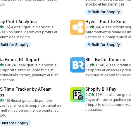
nvoi
stocks et les bénéfices
Built for Shopify
cy Profit Analytics
Hyve ‑ Post to Xero
étoile(s) sur 5
étoile(s) sur 5
(55)
•
Forfait gratuit disponible
5,0
(44)
•
Essai gratuit di
avis au total
44 avis au total
vez vos pubs, gérez vos profits et
Automatisez la tenue de li
enez des insights.
ventes et la comptabilité v
Built for Shopify
Built for Shopify
ta Export IO: Report
BR ‑ Better Reports
étoile(s) sur 5
étoile(s) sur 5
(1 902)
•
Essai gratuit disponible
5,0
(1 140)
•
Essai gratuit 
2 avis au total
1140 avis au total
 rapports simples, prédéfinis et
Rapports et analyses pre
sonnalisés : filtrez, planifiez et bien
explorer et exporter vos d
s encore.
S Time Tracker by ATeam
Shopify Bill Pay
étoile(s) sur 5
ps
2,7
(17)
•
Installation gratu
17 avis au total
Payer n’importe quelle entr
étoile(s) sur 5
(45)
•
Essai gratuit disponible
avis au total
n’importe où et comme vou
vez facilement le temps de travail en
souhaitez
mettant au personnel de pointer sur
PDV.
Built for Shopify