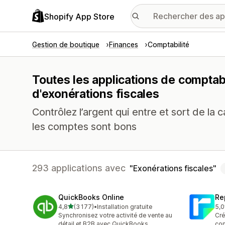
Shopify App Store
Gestion de boutique
Finances
Comptabilité
Toutes les applications de comptabi
d'exonérations fiscales
Contrôlez l’argent qui entre et sort de la
les comptes sont bons
293 applications avec
Exonérations fiscales
QuickBooks Online
Re
étoile(s) sur 5
4,8
(3 177)
•
Installation gratuite
5,0
3177 avis au total
186
Synchronisez votre activité de vente au
Cré
détail et B2B avec QuickBooks
com