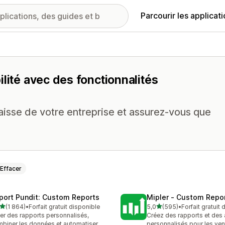
Parcourir les applicat
lité avec des fonctionnalités
 caisse de votre entreprise et assurez-vous que
Effacer
port Pundit: Custom Reports
Mipler ‑ Custom Repo
étoile(s) sur 5
étoile(s) sur 5
(1 864)
•
Forfait gratuit disponible
5,0
(595)
•
Forfait gratuit
4 avis au total
595 avis au total
er des rapports personnalisés,
Créez des rapports et des
biner les données et automatiser
personnalisés pour les ven