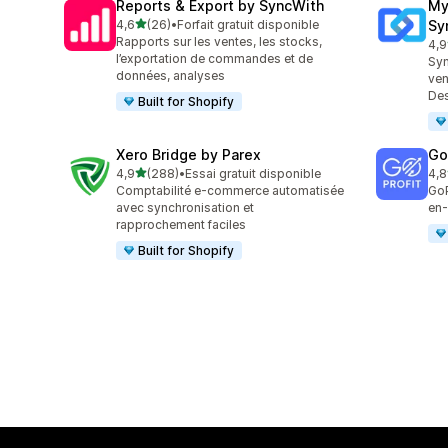
Reports & Export by SyncWith
My
étoile(s) sur 5
4,6
(26)
•
Forfait gratuit disponible
Sy
26 avis au total
Rapports sur les ventes, les stocks,
4,9
20 
l’exportation de commandes et de
Syn
données, analyses
ven
De
Built for Shopify
Xero Bridge by Parex
GoP
étoile(s) sur 5
4,9
(288)
•
Essai gratuit disponible
4,8
288 avis au total
85 
Comptabilité e-commerce automatisée
GoP
avec synchronisation et
en
rapprochement faciles
Built for Shopify