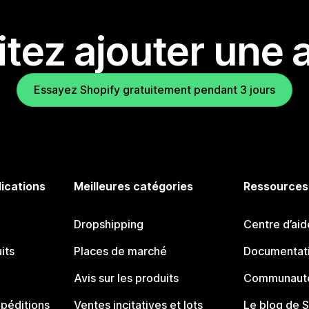
tez ajouter une a
Essayez Shopify gratuitement pendant 3 jours
lications
Meilleures catégories
Ressources
Dropshipping
Centre d’aid
its
Places de marché
Documentati
Avis sur les produits
Communauté
péditions
Ventes incitatives et lots
Le blog de 