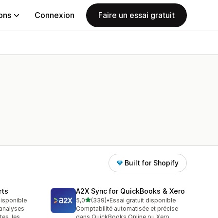
ions
Connexion
Faire un essai gratuit
Built for Shopify
rts
A2X Sync for QuickBooks & Xero
étoile(s) sur 5
 disponible
5,0
(339)
•
Essai gratuit disponible
339 avis au total
 analyses
Comptabilité automatisée et précise
tes, les
dans QuickBooks Online ou Xero