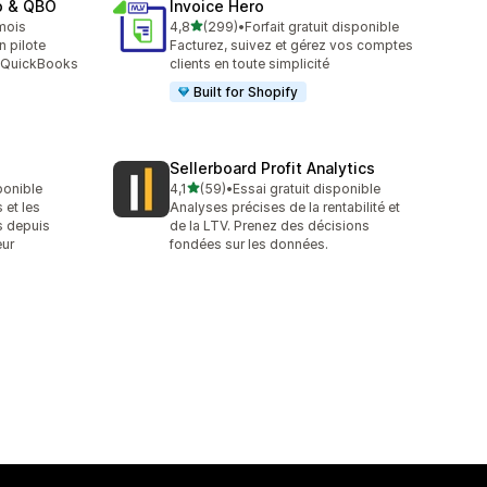
o & QBO
Invoice Hero
étoile(s) sur 5
/mois
4,8
(299)
•
Forfait gratuit disponible
299 avis au total
n pilote
Facturez, suivez et gérez vos comptes
u QuickBooks
clients en toute simplicité
Built for Shopify
Sellerboard Profit Analytics
étoile(s) sur 5
ponible
4,1
(59)
•
Essai gratuit disponible
59 avis au total
 et les
Analyses précises de la rentabilité et
s depuis
de la LTV. Prenez des décisions
eur
fondées sur les données.