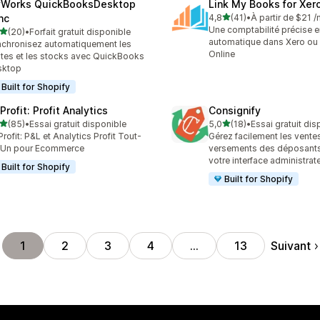
Works QuickBooksDesktop
Link My Books for Xer
étoile(s) sur 5
nc
4,8
(41)
•
À partir de $21 
41 avis au total
Une comptabilité précise e
étoile(s) sur 5
(20)
•
Forfait gratuit disponible
avis au total
automatique dans Xero o
chronisez automatiquement les
Online
tes et les stocks avec QuickBooks
sktop
Built for Shopify
rofit: Profit Analytics
Consignify
étoile(s) sur 5
étoile(s) sur 5
(85)
•
Essai gratuit disponible
5,0
(18)
•
Essai gratuit dis
avis au total
18 avis au total
rofit: P&L et Analytics Profit Tout-
Gérez facilement les ventes
-Un pour Ecommerce
versements des déposant
votre interface administrat
Built for Shopify
Built for Shopify
Suivant
1
2
3
4
…
13