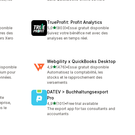
TrueProfit: Profit Analytics
étoile(s) sur 5
sponible
5,0
(803)
•
Essai gratuit disponible
803 avis au total
vres des
Suivez votre bénéfice net avec des
ers Xero
analyses en temps réel.
Webgility x QuickBooks Desktop
étoile(s) sur 5
disponible
4,9
(476)
•
Essai gratuit disponible
476 avis au total
mium pour
Automatisez la comptabilité, les
onnées.
stocks et le rapprochement des
versements
DATEV > Buchhaltungsexport
ite
Pro
eprise,
étoile(s) sur 5
4,9
(101)
•
Free trial available
101 avis au total
s le
The export app for tax consultants and
accountants