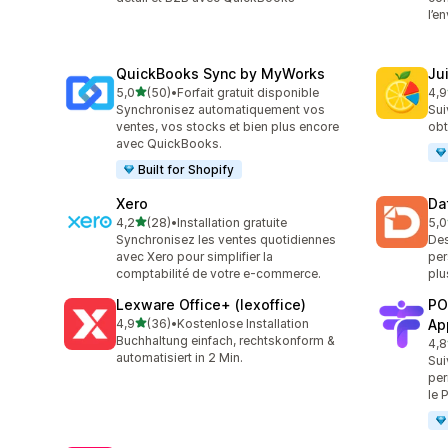
l’e
QuickBooks Sync by MyWorks
Jui
étoile(s) sur 5
5,0
(50)
•
Forfait gratuit disponible
4,9
50 avis au total
55 
Synchronisez automatiquement vos
Sui
ventes, vos stocks et bien plus encore
obt
avec QuickBooks.
Built for Shopify
Xero
Da
étoile(s) sur 5
4,2
(28)
•
Installation gratuite
5,0
28 avis au total
190
Synchronisez les ventes quotidiennes
Des
avec Xero pour simplifier la
per
comptabilité de votre e-commerce.
plu
Lexware Office+ (lexoffice)
PO
étoile(s) sur 5
4,9
(36)
•
Kostenlose Installation
Ap
36 avis au total
Buchhaltung einfach, rechtskonform &
4,8
45 
automatisiert in 2 Min.
Sui
per
le 