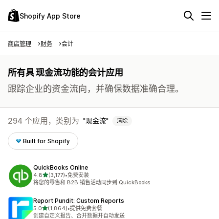
Shopify App Store
商店管理
财务
会计
所有具 现金流功能的会计应用
跟踪企业的资金流向，并确保数据准确合理。
294 个应用，类别为
现金流
清除
Built for Shopify
QuickBooks Online
星（满分 5 星）
4.8
(3,177)
•
免费安装
总共 3177 条评论
将您的零售和 B2B 销售活动同步到 QuickBooks
Report Pundit: Custom Reports
星（满分 5 星）
5.0
(1,864)
•
提供免费套餐
总共 1864 条评论
创建自定义报告、合并数据并自动发送