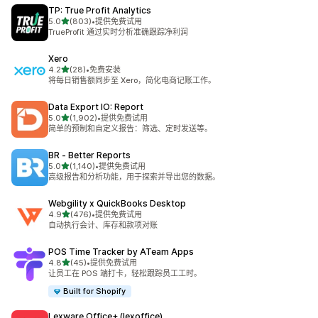
TP: True Profit Analytics
星（满分 5 星）
5.0
(803)
•
提供免费试用
总共 803 条评论
TrueProfit 通过实时分析准确跟踪净利润
Xero
星（满分 5 星）
4.2
(28)
•
免费安装
总共 28 条评论
将每日销售额同步至 Xero，简化电商记账工作。
Data Export IO: Report
星（满分 5 星）
5.0
(1,902)
•
提供免费试用
总共 1902 条评论
简单的预制和自定义报告：筛选、定时发送等。
BR ‑ Better Reports
星（满分 5 星）
5.0
(1,140)
•
提供免费试用
总共 1140 条评论
高级报告和分析功能，用于探索并导出您的数据。
Webgility x QuickBooks Desktop
星（满分 5 星）
4.9
(476)
•
提供免费试用
总共 476 条评论
自动执行会计、库存和款项对账
POS Time Tracker by ATeam Apps
星（满分 5 星）
4.8
(45)
•
提供免费试用
总共 45 条评论
让员工在 POS 端打卡，轻松跟踪员工工时。
Built for Shopify
Lexware Office+ (lexoffice)