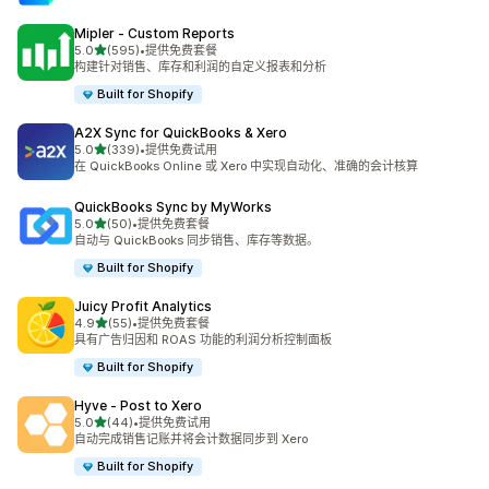
Mipler ‑ Custom Reports
星（满分 5 星）
5.0
(595)
•
提供免费套餐
总共 595 条评论
构建针对销售、库存和利润的自定义报表和分析
Built for Shopify
A2X Sync for QuickBooks & Xero
星（满分 5 星）
5.0
(339)
•
提供免费试用
总共 339 条评论
在 QuickBooks Online 或 Xero 中实现自动化、准确的会计核算
QuickBooks Sync by MyWorks
星（满分 5 星）
5.0
(50)
•
提供免费套餐
总共 50 条评论
自动与 QuickBooks 同步销售、库存等数据。
Built for Shopify
Juicy Profit Analytics
星（满分 5 星）
4.9
(55)
•
提供免费套餐
总共 55 条评论
具有广告归因和 ROAS 功能的利润分析控制面板
Built for Shopify
Hyve ‑ Post to Xero
星（满分 5 星）
5.0
(44)
•
提供免费试用
总共 44 条评论
自动完成销售记账并将会计数据同步到 Xero
Built for Shopify