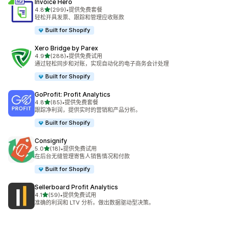
Invoice Hero
星（满分 5 星）
4.8
(299)
•
提供免费套餐
总共 299 条评论
轻松开具发票、跟踪和管理应收账款
Built for Shopify
Xero Bridge by Parex
星（满分 5 星）
4.9
(288)
•
提供免费试用
总共 288 条评论
通过轻松同步和对账，实现自动化的电子商务会计处理
Built for Shopify
GoProfit: Profit Analytics
星（满分 5 星）
4.8
(85)
•
提供免费套餐
总共 85 条评论
跟踪净利润，提供实时的营销和产品分析。
Built for Shopify
Consignify
星（满分 5 星）
5.0
(18)
•
提供免费试用
总共 18 条评论
在后台无缝管理寄售人销售情况和付款
Built for Shopify
Sellerboard Profit Analytics
星（满分 5 星）
4.1
(59)
•
提供免费试用
总共 59 条评论
准确的利润和 LTV 分析。做出数据驱动型决策。