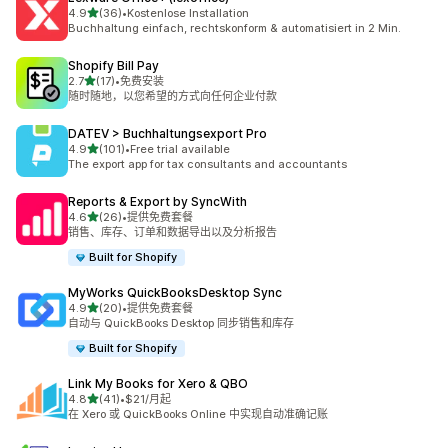
星（满分 5 星）
4.9
(36)
•
Kostenlose Installation
总共 36 条评论
Buchhaltung einfach, rechtskonform & automatisiert in 2 Min.
Shopify Bill Pay
星（满分 5 星）
2.7
(17)
•
免费安装
总共 17 条评论
随时随地，以您希望的方式向任何企业付款
DATEV > Buchhaltungsexport Pro
星（满分 5 星）
4.9
(101)
•
Free trial available
总共 101 条评论
The export app for tax consultants and accountants
Reports & Export by SyncWith
星（满分 5 星）
4.6
(26)
•
提供免费套餐
总共 26 条评论
销售、库存、订单和数据导出以及分析报告
Built for Shopify
MyWorks QuickBooksDesktop Sync
星（满分 5 星）
4.9
(20)
•
提供免费套餐
总共 20 条评论
自动与 QuickBooks Desktop 同步销售和库存
Built for Shopify
Link My Books for Xero & QBO
星（满分 5 星）
4.8
(41)
•
$21/月起
总共 41 条评论
在 Xero 或 QuickBooks Online 中实现自动准确记账