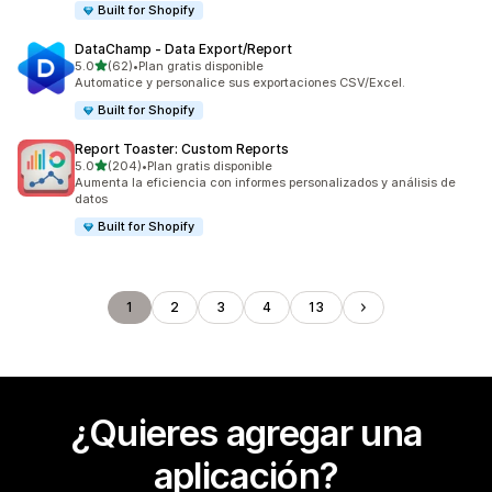
Built for Shopify
DataChamp ‑ Data Export/Report
de 5 estrellas
5.0
(62)
•
Plan gratis disponible
62 reseñas en total
Automatice y personalice sus exportaciones CSV/Excel.
Built for Shopify
Report Toaster: Custom Reports
de 5 estrellas
5.0
(204)
•
Plan gratis disponible
204 reseñas en total
Aumenta la eficiencia con informes personalizados y análisis de
datos
Built for Shopify
1
2
3
4
13
¿Quieres agregar una
aplicación?