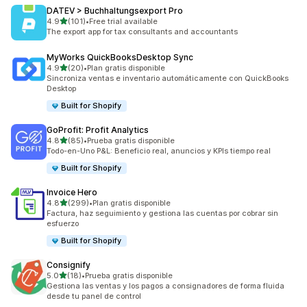
DATEV > Buchhaltungsexport Pro
de 5 estrellas
4.9
(101)
•
Free trial available
101 reseñas en total
The export app for tax consultants and accountants
MyWorks QuickBooksDesktop Sync
de 5 estrellas
4.9
(20)
•
Plan gratis disponible
20 reseñas en total
Sincroniza ventas e inventario automáticamente con QuickBooks
Desktop
Built for Shopify
GoProfit: Profit Analytics
de 5 estrellas
4.8
(85)
•
Prueba gratis disponible
85 reseñas en total
Todo-en-Uno P&L: Beneficio real, anuncios y KPIs tiempo real
Built for Shopify
Invoice Hero
de 5 estrellas
4.8
(299)
•
Plan gratis disponible
299 reseñas en total
Factura, haz seguimiento y gestiona las cuentas por cobrar sin
esfuerzo
Built for Shopify
Consignify
de 5 estrellas
5.0
(18)
•
Prueba gratis disponible
18 reseñas en total
Gestiona las ventas y los pagos a consignadores de forma fluida
desde tu panel de control