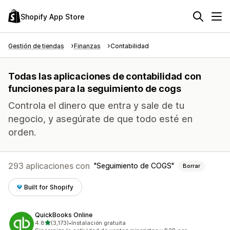
Shopify App Store
Gestión de tiendas
Finanzas
Contabilidad
Todas las aplicaciones de contabilidad con
funciones para la seguimiento de cogs
Controla el dinero que entra y sale de tu
negocio, y asegúrate de que todo esté en
orden.
293 aplicaciones con
Seguimiento de COGS
Borrar
Built for Shopify
QuickBooks Online
de 5 estrellas
4.8
(3,173)
•
Instalación gratuita
3173 reseñas en total