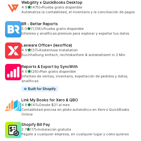
Webgility x QuickBooks Desktop
de 5 estrellas
4.9
(475)
•
Prueba gratis disponible
475 reseñas en total
Automatiza la contabilidad, el inventario y la conciliación de pagos
BR ‑ Better Reports
de 5 estrellas
5.0
(1,138)
•
Prueba gratis disponible
1138 reseñas en total
Informes y analíticas premium para explorar y exportar tus datos.
Lexware Office+ (lexoffice)
de 5 estrellas
4.9
(37)
•
Kostenlose Installation
37 reseñas en total
Buchhaltung einfach, rechtskonform & automatisiert in 2 Min.
Reports & Export by SyncWith
de 5 estrellas
4.6
(26)
•
Plan gratis disponible
26 reseñas en total
Informes de ventas, inventario, exportación de pedidos y datos,
analíticas
Built for Shopify
Link My Books for Xero & QBO
de 5 estrellas
4.8
(41)
•
Desde $21 al mes
41 reseñas en total
Contabilidad precisa en piloto automático en Xero o QuickBooks
Online
Shopify Bill Pay
de 5 estrellas
2.7
(17)
•
Instalación gratuita
17 reseñas en total
Págale a cualquier empresa, en cualquier lugar y como quieras