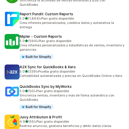
Sincroniza la actividad de ventas minoristas y B2B con
QuickBooks
Report Pundit: Custom Reports
de 5 estrellas
5.0
(1,864)
•
Plan gratis disponible
1864 reseñas en total
Crea informes personalizados, combina datos y automatiza la
entrega
Mipler ‑ Custom Reports
de 5 estrellas
5.0
(594)
•
Plan gratis disponible
594 reseñas en total
Crea informes personalizados y estadísticas de ventas, inventario y
ganancias
Built for Shopify
A2X Sync for QuickBooks & Xero
de 5 estrellas
5.0
(339)
•
Prueba gratis disponible
339 reseñas en total
Contabilidad automatizada y precisa en QuickBooks Online o Xero
QuickBooks Sync by MyWorks
de 5 estrellas
5.0
(50)
•
Plan gratis disponible
50 reseñas en total
Sincroniza ventas, inventario y más de forma automática con
QuickBooks.
Built for Shopify
Juicy Attribution & Profit
de 5 estrellas
4.9
(55)
•
Plan gratis disponible
55 reseñas en total
Rastrea anuncios, gestiona beneficios y obtén datos claros.