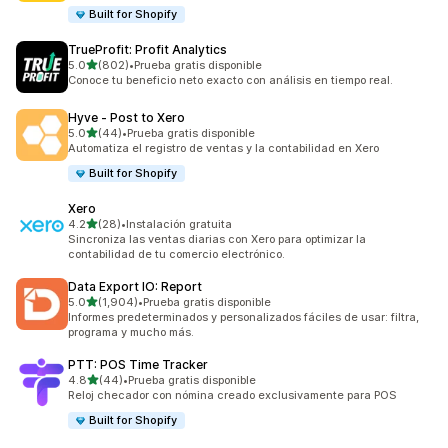
Built for Shopify
TrueProfit: Profit Analytics
de 5 estrellas
5.0
(802)
•
Prueba gratis disponible
802 reseñas en total
Conoce tu beneficio neto exacto con análisis en tiempo real.
Hyve ‑ Post to Xero
de 5 estrellas
5.0
(44)
•
Prueba gratis disponible
44 reseñas en total
Automatiza el registro de ventas y la contabilidad en Xero
Built for Shopify
Xero
de 5 estrellas
4.2
(28)
•
Instalación gratuita
28 reseñas en total
Sincroniza las ventas diarias con Xero para optimizar la
contabilidad de tu comercio electrónico.
Data Export IO: Report
de 5 estrellas
5.0
(1,904)
•
Prueba gratis disponible
1904 reseñas en total
Informes predeterminados y personalizados fáciles de usar: filtra,
programa y mucho más.
PTT: POS Time Tracker
de 5 estrellas
4.8
(44)
•
Prueba gratis disponible
44 reseñas en total
Reloj checador con nómina creado exclusivamente para POS
Built for Shopify