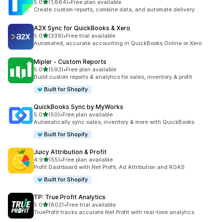
별 5개 중
5.0
(1,864)
•
Free plan available
총 리뷰 1864개
Create custom reports, combine data, and automate delivery
A2X Sync for QuickBooks & Xero
별 5개 중
5.0
(339)
•
Free trial available
총 리뷰 339개
Automated, accurate accounting in QuickBooks Online or Xero
Mipler ‑ Custom Reports
별 5개 중
5.0
(593)
•
Free plan available
총 리뷰 593개
Build custom reports & analytics for sales, inventory & profit
Built for Shopify
QuickBooks Sync by MyWorks
별 5개 중
5.0
(50)
•
Free plan available
총 리뷰 50개
Automatically sync sales, inventory & more with QuickBooks.
Built for Shopify
Juicy Attribution & Profit
별 5개 중
4.9
(55)
•
Free plan available
총 리뷰 55개
Profit Dashboard with Net Profit, Ad Attribution and ROAS
Built for Shopify
TP: True Profit Analytics
별 5개 중
5.0
(802)
•
Free trial available
총 리뷰 802개
TrueProfit tracks accurate Net Profit with real-time analytics