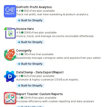
GoProfit: Profit Analytics
별 5개 중
4.8
(85)
•
Free plan available
총 리뷰 85개
Track net profit, real-time marketing & product analytics.
Built for Shopify
Invoice Hero
별 5개 중
4.8
(299)
•
Free plan available
총 리뷰 299개
Invoice, track, and manage accounts receivable effortlessly
Built for Shopify
Consignify
별 5개 중
5.0
(18)
•
Free trial available
총 리뷰 18개
Seamlessly manage consignor sales and payouts from your admin
Built for Shopify
DataChamp ‑ Data Export/Report
별 5개 중
5.0
(62)
•
Free plan available
총 리뷰 62개
Automate & highly customize CSV/Excel exports.
Built for Shopify
Report Toaster: Custom Reports
별 5개 중
5.0
(204)
•
Free plan available
총 리뷰 204개
Increase efficiency with custom reporting and data analysis