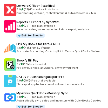
Lexware Office+ (lexoffice)
별 5개 중
4.9
(37)
•
Kostenlose Installation
총 리뷰 37개
Buchhaltung einfach, rechtskonform & automatisiert in 2 Min.
Reports & Export by SyncWith
별 5개 중
4.6
(26)
•
Free plan available
총 리뷰 26개
Report on sales, inventory, order & data export, analytics
Built for Shopify
Link My Books for Xero & QBO
별 5개 중
4.8
(41)
•
From $21/month
총 리뷰 41개
Accurate Accounting On Autopilot in Xero or QuickBooks Online
Shopify Bill Pay
별 5개 중
2.7
(17)
•
Free to install
총 리뷰 17개
Pay any business, anywhere, any way you want
DATEV > Buchhaltungsexport Pro
별 5개 중
4.9
(101)
•
Free trial available
총 리뷰 101개
The export app for tax consultants and accountants
MyWorks QuickBooksDesktop Sync
별 5개 중
4.9
(20)
•
Free plan available
총 리뷰 20개
Automatically sync sales and inventory with QuickBooks Desktop
Built for Shopify