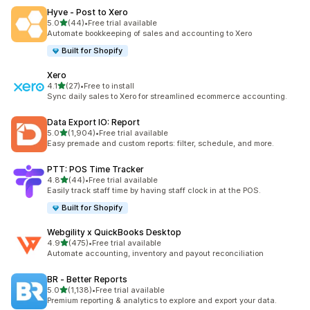
Hyve ‑ Post to Xero
별 5개 중
5.0
(44)
•
Free trial available
총 리뷰 44개
Automate bookkeeping of sales and accounting to Xero
Built for Shopify
Xero
별 5개 중
4.1
(27)
•
Free to install
총 리뷰 27개
Sync daily sales to Xero for streamlined ecommerce accounting.
Data Export IO: Report
별 5개 중
5.0
(1,904)
•
Free trial available
총 리뷰 1904개
Easy premade and custom reports: filter, schedule, and more.
PTT: POS Time Tracker
별 5개 중
4.8
(44)
•
Free trial available
총 리뷰 44개
Easily track staff time by having staff clock in at the POS.
Built for Shopify
Webgility x QuickBooks Desktop
별 5개 중
4.9
(475)
•
Free trial available
총 리뷰 475개
Automate accounting, inventory and payout reconciliation
BR ‑ Better Reports
별 5개 중
5.0
(1,138)
•
Free trial available
총 리뷰 1138개
Premium reporting & analytics to explore and export your data.