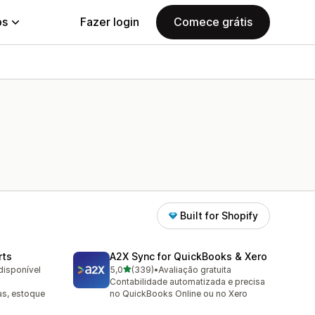
ps
Fazer login
Comece grátis
Built for Shopify
rts
A2X Sync for QuickBooks & Xero
de 5 estrelas
disponível
5,0
(339)
•
Avaliação gratuita
339 avaliações ao todo
Contabilidade automatizada e precisa
as, estoque
no QuickBooks Online ou no Xero