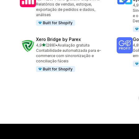
26 avaliações ao todo
Relatórios de vendas, estoque,
4,9
20 
exportação de pedidos e dados,
Sin
análises
e o
De
Built for Shopify
Xero Bridge by Parex
GoP
de 5 estrelas
4,9
(288)
•
Avaliação gratuita
4,8
288 avaliações ao todo
85 
Contabilidade automatizada para e-
GoP
commerce com sincronização e
em
conciliação fáceis
Built for Shopify