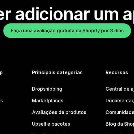
r adicionar um 
Faça uma avaliação gratuita da Shopify por 3 dias
p
Principais categorias
Recursos
Dropshipping
Central de a
os
Marketplaces
Documentaç
Avaliações de produtos
Comunidade
Upsell e pacotes
Blog da Sho