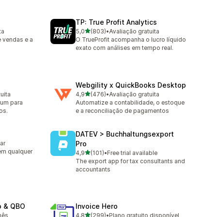
TP: True Profit Analytics
de 5 estrelas
ta
5,0
(803)
•
Avaliação gratuita
803 avaliações ao todo
e vendas e a
O TrueProfit acompanha o lucro líquido
exato com análises em tempo real.
Webgility x QuickBooks Desktop
de 5 estrelas
uita
4,9
(476)
•
Avaliação gratuita
476 avaliações ao todo
ium para
Automatize a contabilidade, o estoque
os.
e a reconciliação de pagamentos
DATEV > Buchhaltungsexport
lar
Pro
em qualquer
de 5 estrelas
4,9
(101)
•
Free trial available
101 avaliações ao todo
The export app for tax consultants and
accountants
o & QBO
Invoice Hero
de 5 estrelas
mês
4,8
(299)
•
Plano gratuito disponível