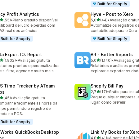
Built for Shopify
cy Profit Analytics
Hyve ‑ Post to Xero
de 5 estrelas
de 5 estrelas
(55)
•
Plano gratuito disponível
5,0
(44)
•
Avaliação gratui
avaliações ao todo
44 avaliações ao todo
hboard de lucro e perdas com
Automatize os registros d
S real dos anúncios
contabilidade para o Xero
Built for Shopify
Built for Shopify
ta Export IO: Report
BR ‑ Better Reports
de 5 estrelas
de 5 estrelas
(1.902)
•
Avaliação gratuita
5,0
(1.140)
•
Avaliação grat
2 avaliações ao todo
1140 avaliações ao todo
atórios prontos e personalizados
Relatórios e análises prem
eis: filtre, agende e muito mais.
explorar e exportar os dad
S Time Tracker by ATeam
Shopify Bill Pay
de 5 estrelas
ps
2,7
(17)
•
Grátis para insta
17 avaliações ao todo
Pague qualquer empresa, 
de 5 estrelas
(45)
•
Avaliação gratuita
avaliações ao todo
lugar, como preferir
mpanhe facilmente as horas da
ipe permitindo o registro de
rada no POS.
Built for Shopify
Works QuickBooksDesktop
Link My Books for Xer
de 5 estrelas
nc
4,8
(41)
•
A partir de $21/