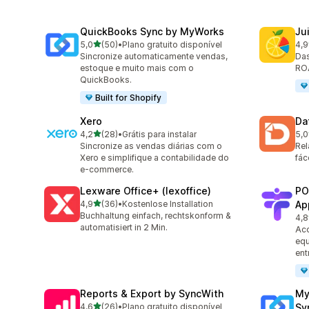
QuickBooks Sync by MyWorks
Jui
de 5 estrelas
5,0
(50)
•
Plano gratuito disponível
4,9
50 avaliações ao todo
55 
Sincronize automaticamente vendas,
Das
estoque e muito mais com o
ROA
QuickBooks.
Built for Shopify
Xero
Da
de 5 estrelas
4,2
(28)
•
Grátis para instalar
5,0
28 avaliações ao todo
190
Sincronize as vendas diárias com o
Rel
Xero e simplifique a contabilidade do
fác
e-commerce.
Lexware Office+ (lexoffice)
PO
de 5 estrelas
4,9
(36)
•
Kostenlose Installation
Ap
36 avaliações ao todo
Buchhaltung einfach, rechtskonform &
4,8
45 
automatisiert in 2 Min.
Aco
equ
ent
Reports & Export by SyncWith
My
de 5 estrelas
4,6
(26)
•
Plano gratuito disponível
Sy