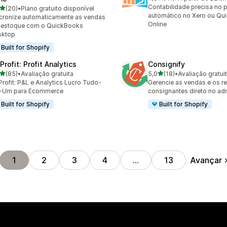
41 avaliações ao todo
Contabilidade precisa no p
de 5 estrelas
(20)
•
Plano gratuito disponível
avaliações ao todo
automático no Xero ou Qu
cronize automaticamente as vendas
Online
 estoque com o QuickBooks
sktop
Built for Shopify
rofit: Profit Analytics
Consignify
de 5 estrelas
de 5 estrelas
(85)
•
Avaliação gratuita
5,0
(18)
•
Avaliação gratui
avaliações ao todo
18 avaliações ao todo
rofit: P&L e Analytics Lucro Tudo-
Gerencie as vendas e os 
-Um para Ecommerce
consignantes direto no ad
Built for Shopify
Built for Shopify
Avançar
1
2
3
4
…
13