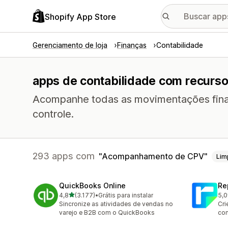
Shopify App Store
Gerenciamento de loja
Finanças
Contabilidade
apps de contabilidade com recurs
Acompanhe todas as movimentações finan
controle.
293 apps com
Acompanhamento de CPV
Lim
QuickBooks Online
Re
de 5 estrelas
4,8
(3.177)
•
Grátis para instalar
5,0
3177 avaliações ao todo
186
Sincronize as atividades de vendas no
Cri
varejo e B2B com o QuickBooks
com