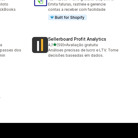
299 avaliações ao todo
iloto
Emita faturas, rastreie e gerencie
ickBooks
contas a receber com facilidade
Built for Shopify
Sellerboard Profit Analytics
de 5 estrelas
ta
4,1
(59)
•
Avaliação gratuita
59 avaliações ao todo
repasses dos
Análises precisas de lucro e LTV. Tome
min
decisões baseadas em dados.