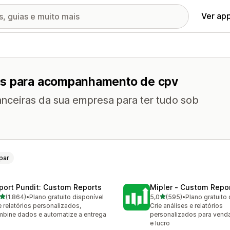
Ver ap
os para acompanhamento de cpv
ceiras da sua empresa para ter tudo sob
par
port Pundit: Custom Reports
Mipler ‑ Custom Repo
de 5 estrelas
de 5 estrelas
(1.864)
•
Plano gratuito disponível
5,0
(595)
•
Plano gratuito 
4 avaliações ao todo
595 avaliações ao todo
e relatórios personalizados,
Crie análises e relatórios
bine dados e automatize a entrega
personalizados para vend
e lucro