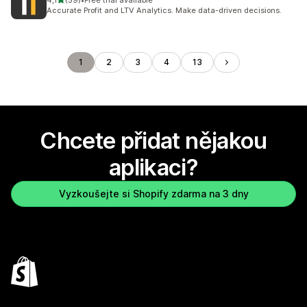
4,1
(59)
•
Free trial available
Celkový počet recenzí: 59
Accurate Profit and LTV Analytics. Make data-driven decisions.
1
2
3
4
13
Chcete přidat nějakou
aplikaci?
Vyzkoušejte si Shopify zdarma na 3 dny