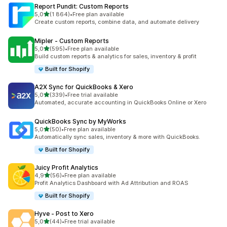
Report Pundit: Custom Reports
z 5 hvězd
5,0
(1 864)
•
Free plan available
Celkový počet recenzí: 1864
Create custom reports, combine data, and automate delivery
Mipler ‑ Custom Reports
z 5 hvězd
5,0
(595)
•
Free plan available
Celkový počet recenzí: 595
Build custom reports & analytics for sales, inventory & profit
Built for Shopify
A2X Sync for QuickBooks & Xero
z 5 hvězd
5,0
(339)
•
Free trial available
Celkový počet recenzí: 339
Automated, accurate accounting in QuickBooks Online or Xero
QuickBooks Sync by MyWorks
z 5 hvězd
5,0
(50)
•
Free plan available
Celkový počet recenzí: 50
Automatically sync sales, inventory & more with QuickBooks.
Built for Shopify
Juicy Profit Analytics
z 5 hvězd
4,9
(56)
•
Free plan available
Celkový počet recenzí: 56
Profit Analytics Dashboard with Ad Attribution and ROAS
Built for Shopify
Hyve ‑ Post to Xero
z 5 hvězd
5,0
(44)
•
Free trial available
Celkový počet recenzí: 44