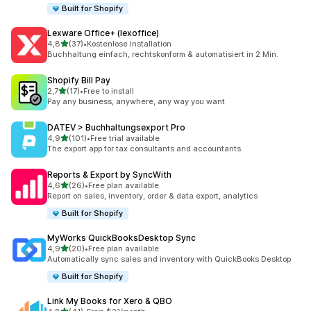
Built for Shopify
Lexware Office+ (lexoffice)
z 5 hvězd
4,8
(37)
•
Kostenlose Installation
Celkový počet recenzí: 37
Buchhaltung einfach, rechtskonform & automatisiert in 2 Min.
Shopify Bill Pay
z 5 hvězd
2,7
(17)
•
Free to install
Celkový počet recenzí: 17
Pay any business, anywhere, any way you want
DATEV > Buchhaltungsexport Pro
z 5 hvězd
4,9
(101)
•
Free trial available
Celkový počet recenzí: 101
The export app for tax consultants and accountants
Reports & Export by SyncWith
z 5 hvězd
4,6
(26)
•
Free plan available
Celkový počet recenzí: 26
Report on sales, inventory, order & data export, analytics
Built for Shopify
MyWorks QuickBooksDesktop Sync
z 5 hvězd
4,9
(20)
•
Free plan available
Celkový počet recenzí: 20
Automatically sync sales and inventory with QuickBooks Desktop
Built for Shopify
Link My Books for Xero & QBO