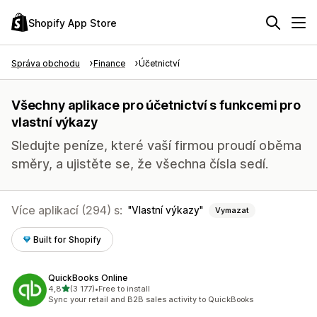
Shopify App Store
Správa obchodu
Finance
Účetnictví
Všechny aplikace pro účetnictví s funkcemi pro
vlastní výkazy
Sledujte peníze, které vaší firmou proudí oběma
směry, a ujistěte se, že všechna čísla sedí.
Více aplikací (294) s:
Vlastní výkazy
Vymazat
Built for Shopify
QuickBooks Online
z 5 hvězd
4,8
(3 177)
•
Free to install
Celkový počet recenzí: 3177
Sync your retail and B2B sales activity to QuickBooks