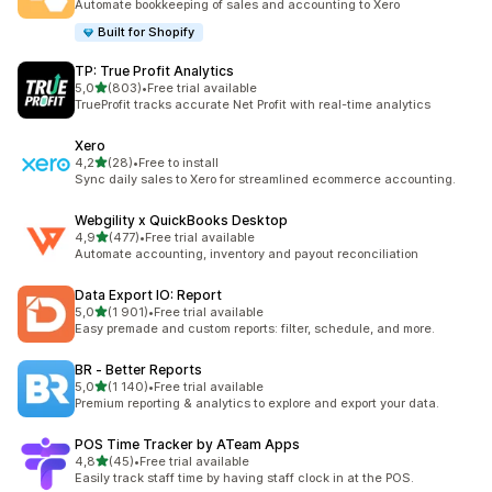
Automate bookkeeping of sales and accounting to Xero
Built for Shopify
TP: True Profit Analytics
z 5 hvězd
5,0
(803)
•
Free trial available
Celkový počet recenzí: 803
TrueProfit tracks accurate Net Profit with real-time analytics
Xero
z 5 hvězd
4,2
(28)
•
Free to install
Celkový počet recenzí: 28
Sync daily sales to Xero for streamlined ecommerce accounting.
Webgility x QuickBooks Desktop
z 5 hvězd
4,9
(477)
•
Free trial available
Celkový počet recenzí: 477
Automate accounting, inventory and payout reconciliation
Data Export IO: Report
z 5 hvězd
5,0
(1 901)
•
Free trial available
Celkový počet recenzí: 1901
Easy premade and custom reports: filter, schedule, and more.
BR ‑ Better Reports
z 5 hvězd
5,0
(1 140)
•
Free trial available
Celkový počet recenzí: 1140
Premium reporting & analytics to explore and export your data.
POS Time Tracker by ATeam Apps
z 5 hvězd
4,8
(45)
•
Free trial available
Celkový počet recenzí: 45
Easily track staff time by having staff clock in at the POS.