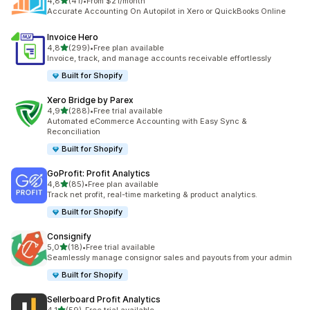
z 5 hvězd
4,8
(41)
•
From $21/month
Celkový počet recenzí: 41
Accurate Accounting On Autopilot in Xero or QuickBooks Online
Invoice Hero
z 5 hvězd
4,8
(299)
•
Free plan available
Celkový počet recenzí: 299
Invoice, track, and manage accounts receivable effortlessly
Built for Shopify
Xero Bridge by Parex
z 5 hvězd
4,9
(288)
•
Free trial available
Celkový počet recenzí: 288
Automated eCommerce Accounting with Easy Sync &
Reconciliation
Built for Shopify
GoProfit: Profit Analytics
z 5 hvězd
4,8
(85)
•
Free plan available
Celkový počet recenzí: 85
Track net profit, real-time marketing & product analytics.
Built for Shopify
Consignify
z 5 hvězd
5,0
(18)
•
Free trial available
Celkový počet recenzí: 18
Seamlessly manage consignor sales and payouts from your admin
Built for Shopify
Sellerboard Profit Analytics
z 5 hvězd