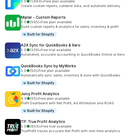
별 5개 중
5.0
(1,864)
•
Free plan available
총 리뷰 1864개
Create custom reports, combine data, and automate delivery
Mipler ‑ Custom Reports
별 5개 중
5.0
(595)
•
Free plan available
총 리뷰 595개
Build custom reports & analytics for sales, inventory & profit
Built for Shopify
A2X Sync for QuickBooks & Xero
별 5개 중
5.0
(339)
•
Free trial available
총 리뷰 339개
Automated, accurate accounting in QuickBooks Online or Xero
QuickBooks Sync by MyWorks
별 5개 중
5.0
(50)
•
Free plan available
총 리뷰 50개
Automatically sync sales, inventory & more with QuickBooks.
Built for Shopify
Juicy Profit Analytics
별 5개 중
4.9
(55)
•
Free plan available
총 리뷰 55개
Profit Dashboard with Net Profit, Ad Attribution and ROAS
Built for Shopify
TP: True Profit Analytics
별 5개 중
5.0
(803)
•
Free trial available
총 리뷰 803개
TrueProfit tracks accurate Net Profit with real-time analytics