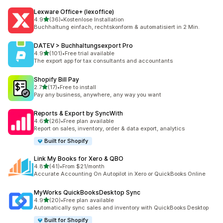
Lexware Office+ (lexoffice)
별 5개 중
4.9
(36)
•
Kostenlose Installation
총 리뷰 36개
Buchhaltung einfach, rechtskonform & automatisiert in 2 Min.
DATEV > Buchhaltungsexport Pro
별 5개 중
4.9
(101)
•
Free trial available
총 리뷰 101개
The export app for tax consultants and accountants
Shopify Bill Pay
별 5개 중
2.7
(17)
•
Free to install
총 리뷰 17개
Pay any business, anywhere, any way you want
Reports & Export by SyncWith
별 5개 중
4.6
(26)
•
Free plan available
총 리뷰 26개
Report on sales, inventory, order & data export, analytics
Built for Shopify
Link My Books for Xero & QBO
별 5개 중
4.8
(41)
•
From $21/month
총 리뷰 41개
Accurate Accounting On Autopilot in Xero or QuickBooks Online
MyWorks QuickBooksDesktop Sync
별 5개 중
4.9
(20)
•
Free plan available
총 리뷰 20개
Automatically sync sales and inventory with QuickBooks Desktop
Built for Shopify