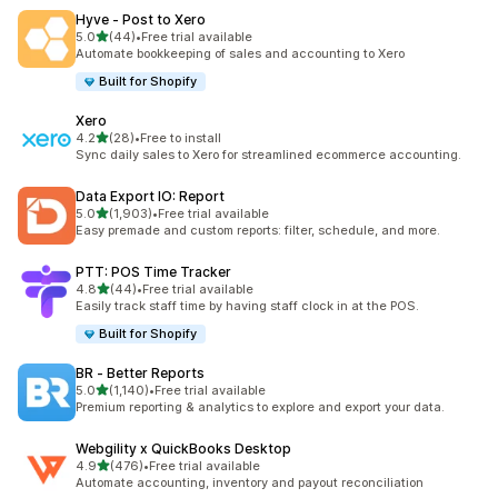
Hyve ‑ Post to Xero
별 5개 중
5.0
(44)
•
Free trial available
총 리뷰 44개
Automate bookkeeping of sales and accounting to Xero
Built for Shopify
Xero
별 5개 중
4.2
(28)
•
Free to install
총 리뷰 28개
Sync daily sales to Xero for streamlined ecommerce accounting.
Data Export IO: Report
별 5개 중
5.0
(1,903)
•
Free trial available
총 리뷰 1903개
Easy premade and custom reports: filter, schedule, and more.
PTT: POS Time Tracker
별 5개 중
4.8
(44)
•
Free trial available
총 리뷰 44개
Easily track staff time by having staff clock in at the POS.
Built for Shopify
BR ‑ Better Reports
별 5개 중
5.0
(1,140)
•
Free trial available
총 리뷰 1140개
Premium reporting & analytics to explore and export your data.
Webgility x QuickBooks Desktop
별 5개 중
4.9
(476)
•
Free trial available
총 리뷰 476개
Automate accounting, inventory and payout reconciliation