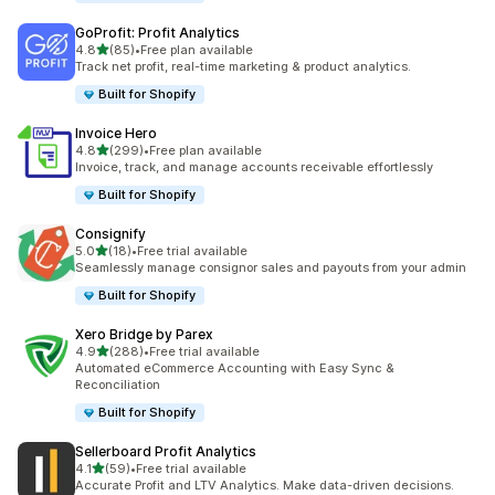
GoProfit: Profit Analytics
별 5개 중
4.8
(85)
•
Free plan available
총 리뷰 85개
Track net profit, real-time marketing & product analytics.
Built for Shopify
Invoice Hero
별 5개 중
4.8
(299)
•
Free plan available
총 리뷰 299개
Invoice, track, and manage accounts receivable effortlessly
Built for Shopify
Consignify
별 5개 중
5.0
(18)
•
Free trial available
총 리뷰 18개
Seamlessly manage consignor sales and payouts from your admin
Built for Shopify
Xero Bridge by Parex
별 5개 중
4.9
(288)
•
Free trial available
총 리뷰 288개
Automated eCommerce Accounting with Easy Sync &
Reconciliation
Built for Shopify
Sellerboard Profit Analytics
별 5개 중
4.1
(59)
•
Free trial available
총 리뷰 59개
Accurate Profit and LTV Analytics. Make data-driven decisions.