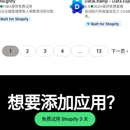
nsignify
DataChamp ‑ Data Exp
星（满分 5 星）
星（满分 5 星）
(18)
•
提供免费试用
5.0
(62)
•
提供免费套餐
 18 条评论
总共 62 条评论
后台无缝管理寄售人销售情况和付款
自动执行并高度自定义 CSV/E
务。
Built for Shopify
Built for Shopify
下一页
1
2
3
4
…
13
想要添加应用？
免费试用 Shopify 3 天