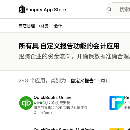
Shopify App Store
商店管理
财务
会计
所有具 自定义报告功能的会计应用
跟踪企业的资金流向，并确保数据准确合理
293 个应用，类别为
自定义报告
清除
QuickBooks Online
Re
星（满分 5 星）
4.8
(3,173)
•
免费安装
5.0
总共 3173 条评论
总共
将您的零售和 B2B 销售活动同步到
创
QuickBooks
QuickBooks Sync by MyWorks
Jui