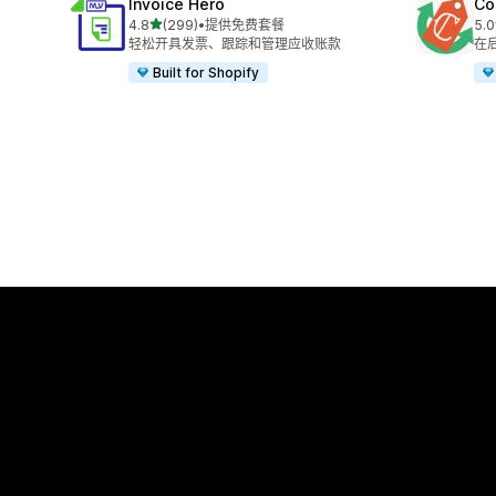
Invoice Hero
Co
星（满分 5 星）
4.8
(299)
•
提供免费套餐
5.0
总共 299 条评论
总共
轻松开具发票、跟踪和管理应收账款
在
Built for Shopify