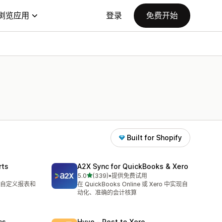
浏览应用
登录
免费开始
Built for Shopify
rts
A2X Sync for QuickBooks & Xero
星（满分 5 星）
5.0
(339)
•
提供免费试用
总共 339 条评论
自定义报表和
在 QuickBooks Online 或 Xero 中实现自
动化、准确的会计核算
cs
Hyve ‑ Post to Xero