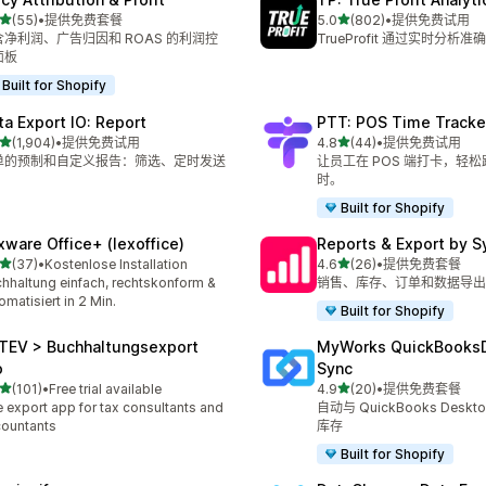
星（满分 5 星）
星（满分 5 星）
(55)
•
提供免费套餐
5.0
(802)
•
提供免费试用
 55 条评论
总共 802 条评论
含净利润、广告归因和 ROAS 的利润控
TrueProfit 通过实时分析
面板
Built for Shopify
ta Export IO: Report
PTT: POS Time Tracke
星（满分 5 星）
星（满分 5 星）
(1,904)
•
提供免费试用
4.8
(44)
•
提供免费试用
 1904 条评论
总共 44 条评论
单的预制和自定义报告：筛选、定时发送
让员工在 POS 端打卡，轻
。
时。
Built for Shopify
xware Office+ (lexoffice)
Reports & Export by S
星（满分 5 星）
星（满分 5 星）
(37)
•
Kostenlose Installation
4.6
(26)
•
提供免费套餐
 37 条评论
总共 26 条评论
hhaltung einfach, rechtskonform &
销售、库存、订单和数据导出
omatisiert in 2 Min.
Built for Shopify
TEV > Buchhaltungsexport
MyWorks QuickBooks
o
Sync
星（满分 5 星）
星（满分 5 星）
(101)
•
Free trial available
4.9
(20)
•
提供免费套餐
 101 条评论
总共 20 条评论
 export app for tax consultants and
自动与 QuickBooks Desk
ountants
库存
Built for Shopify