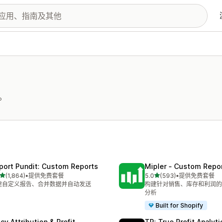
。
port Pundit: Custom Reports
Mipler ‑ Custom Repo
星（满分 5 星）
星（满分 5 星）
(1,864)
•
提供免费套餐
5.0
(593)
•
提供免费套餐
 1864 条评论
总共 593 条评论
建自定义报告、合并数据并自动发送
构建针对销售、库存和利润的
分析
Built for Shopify
cy Attribution & Profit
TP: True Profit Analyti