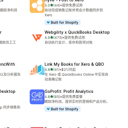
星（满分 5 星）
5.0
(44)
•
提供免费试用
总共 44 条评论
准确跟踪净利润
自动完成销售记账并将会计数据同步到
Xero
Built for Shopify
r
Webgility x QuickBooks Desktop
星（满分 5 星）
4.9
(475)
•
提供免费试用
总共 475 条评论
松跟踪员工工
自动执行会计、库存和款项对账
yncWith
Link My Books for Xero & QBO
星（满分 5 星）
4.8
(41)
•
$21/月起
总共 41 条评论
以及分析报告
在 Xero 或 QuickBooks Online 中实现自
动准确记账
Desktop
GoProfit: Profit Analytics
星（满分 5 星）
4.8
(85)
•
提供免费套餐
总共 85 条评论
跟踪净利润，提供实时的营销和产品分析。
top 同步销售和
Built for Shopify