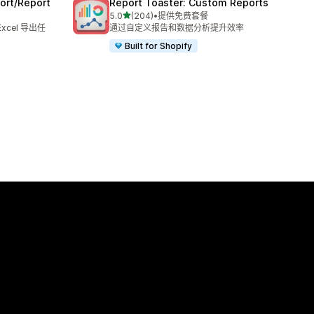
ort/Report
Report Toaster: Custom Reports
星（满分 5 星）
5.0
(204)
•
提供免费套餐
总共 204 条评论
xcel 导出任
通过自定义报告和数据分析提升效率
Built for Shopify