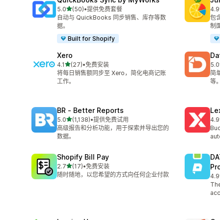
星（满分 5 星）
5.0
(50)
•
提供免费套餐
4.9
总共 50 条评论
总共
自动与 QuickBooks 同步销售、库存等数
包
据。
制
Built for Shopify
Xero
Da
星（满分 5 星）
4.1
(27)
•
免费安装
5.0
总共 27 条评论
总共
将每日销售额同步至 Xero，简化电商记账
简
工作。
等
BR ‑ Better Reports
Le
星（满分 5 星）
5.0
(1,138)
•
提供免费试用
4.9
总共 1138 条评论
总共
高级报告和分析功能，用于探索并导出您的
Buc
数据。
aut
Shopify Bill Pay
DA
星（满分 5 星）
2.7
(17)
•
免费安装
Pr
总共 17 条评论
随时随地，以您希望的方式向任何企业付款
4.9
总共
The
acc