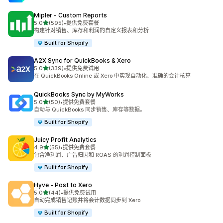
Mipler ‑ Custom Reports
星（满分 5 星）
5.0
(595)
•
提供免费套餐
总共 595 条评论
构建针对销售、库存和利润的自定义报表和分析
Built for Shopify
A2X Sync for QuickBooks & Xero
星（满分 5 星）
5.0
(339)
•
提供免费试用
总共 339 条评论
在 QuickBooks Online 或 Xero 中实现自动化、准确的会计核算
QuickBooks Sync by MyWorks
星（满分 5 星）
5.0
(50)
•
提供免费套餐
总共 50 条评论
自动与 QuickBooks 同步销售、库存等数据。
Built for Shopify
Juicy Profit Analytics
星（满分 5 星）
4.9
(55)
•
提供免费套餐
总共 55 条评论
包含净利润、广告归因和 ROAS 的利润控制面板
Built for Shopify
Hyve ‑ Post to Xero
星（满分 5 星）
5.0
(44)
•
提供免费试用
总共 44 条评论
自动完成销售记账并将会计数据同步到 Xero
Built for Shopify