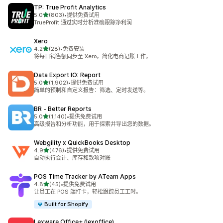
TP: True Profit Analytics
星（满分 5 星）
5.0
(803)
•
提供免费试用
总共 803 条评论
TrueProfit 通过实时分析准确跟踪净利润
Xero
星（满分 5 星）
4.2
(28)
•
免费安装
总共 28 条评论
将每日销售额同步至 Xero，简化电商记账工作。
Data Export IO: Report
星（满分 5 星）
5.0
(1,902)
•
提供免费试用
总共 1902 条评论
简单的预制和自定义报告：筛选、定时发送等。
BR ‑ Better Reports
星（满分 5 星）
5.0
(1,140)
•
提供免费试用
总共 1140 条评论
高级报告和分析功能，用于探索并导出您的数据。
Webgility x QuickBooks Desktop
星（满分 5 星）
4.9
(476)
•
提供免费试用
总共 476 条评论
自动执行会计、库存和款项对账
POS Time Tracker by ATeam Apps
星（满分 5 星）
4.8
(45)
•
提供免费试用
总共 45 条评论
让员工在 POS 端打卡，轻松跟踪员工工时。
Built for Shopify
Lexware Office+ (lexoffice)