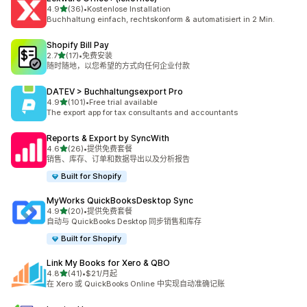
星（满分 5 星）
4.9
(36)
•
Kostenlose Installation
总共 36 条评论
Buchhaltung einfach, rechtskonform & automatisiert in 2 Min.
Shopify Bill Pay
星（满分 5 星）
2.7
(17)
•
免费安装
总共 17 条评论
随时随地，以您希望的方式向任何企业付款
DATEV > Buchhaltungsexport Pro
星（满分 5 星）
4.9
(101)
•
Free trial available
总共 101 条评论
The export app for tax consultants and accountants
Reports & Export by SyncWith
星（满分 5 星）
4.6
(26)
•
提供免费套餐
总共 26 条评论
销售、库存、订单和数据导出以及分析报告
Built for Shopify
MyWorks QuickBooksDesktop Sync
星（满分 5 星）
4.9
(20)
•
提供免费套餐
总共 20 条评论
自动与 QuickBooks Desktop 同步销售和库存
Built for Shopify
Link My Books for Xero & QBO
星（满分 5 星）
4.8
(41)
•
$21/月起
总共 41 条评论
在 Xero 或 QuickBooks Online 中实现自动准确记账