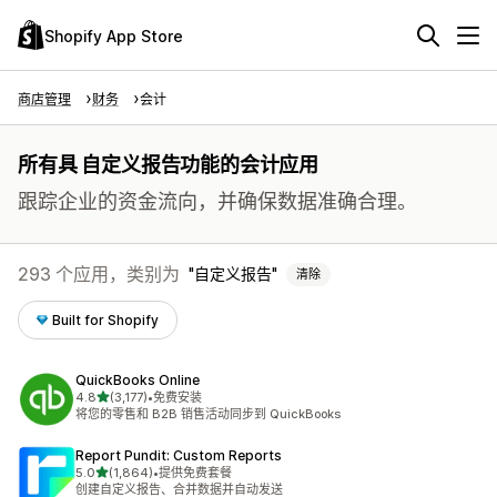
Shopify App Store
商店管理
财务
会计
所有具 自定义报告功能的会计应用
跟踪企业的资金流向，并确保数据准确合理。
293 个应用，类别为
自定义报告
清除
Built for Shopify
QuickBooks Online
星（满分 5 星）
4.8
(3,177)
•
免费安装
总共 3177 条评论
将您的零售和 B2B 销售活动同步到 QuickBooks
Report Pundit: Custom Reports
星（满分 5 星）
5.0
(1,864)
•
提供免费套餐
总共 1864 条评论
创建自定义报告、合并数据并自动发送