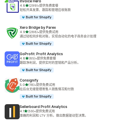
Invoice Hero
星（满分 5 星）
4.8
(299)
•
提供免费套餐
总共 299 条评论
轻松开具发票、跟踪和管理应收账款
Built for Shopify
Xero Bridge by Parex
星（满分 5 星）
4.9
(288)
•
提供免费试用
总共 288 条评论
通过轻松同步和对账，实现自动化的电子商务会计处理
Built for Shopify
GoProfit: Profit Analytics
星（满分 5 星）
4.8
(85)
•
提供免费套餐
总共 85 条评论
跟踪净利润，提供实时的营销和产品分析。
Built for Shopify
Consignify
星（满分 5 星）
5.0
(18)
•
提供免费试用
总共 18 条评论
在后台无缝管理寄售人销售情况和付款
Built for Shopify
Sellerboard Profit Analytics
星（满分 5 星）
4.1
(59)
•
提供免费试用
总共 59 条评论
准确的利润和 LTV 分析。做出数据驱动型决策。