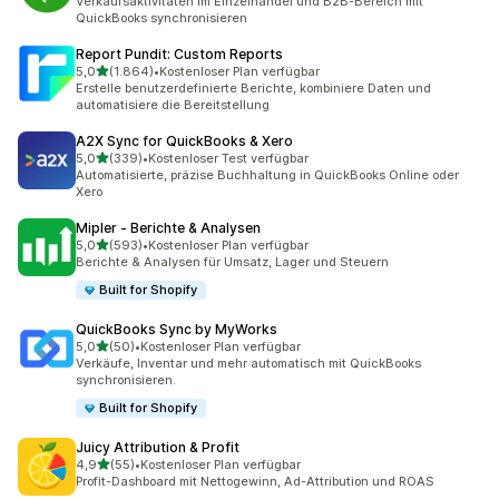
Verkaufsaktivitäten im Einzelhandel und B2B-Bereich mit
QuickBooks synchronisieren
Report Pundit: Custom Reports
von 5 Sternen
5,0
(1.864)
•
Kostenloser Plan verfügbar
1864 Rezensionen insgesamt
Erstelle benutzerdefinierte Berichte, kombiniere Daten und
automatisiere die Bereitstellung
A2X Sync for QuickBooks & Xero
von 5 Sternen
5,0
(339)
•
Kostenloser Test verfügbar
339 Rezensionen insgesamt
Automatisierte, präzise Buchhaltung in QuickBooks Online oder
Xero
Mipler ‑ Berichte & Analysen
von 5 Sternen
5,0
(593)
•
Kostenloser Plan verfügbar
593 Rezensionen insgesamt
Berichte & Analysen für Umsatz, Lager und Steuern
Built for Shopify
QuickBooks Sync by MyWorks
von 5 Sternen
5,0
(50)
•
Kostenloser Plan verfügbar
50 Rezensionen insgesamt
Verkäufe, Inventar und mehr automatisch mit QuickBooks
synchronisieren.
Built for Shopify
Juicy Attribution & Profit
von 5 Sternen
4,9
(55)
•
Kostenloser Plan verfügbar
55 Rezensionen insgesamt
Profit-Dashboard mit Nettogewinn, Ad-Attribution und ROAS