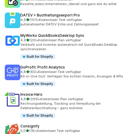
17 Rezensionen insgesamt
Bezahle jedes Unternehmen, überall und ganz wie du willst
DATEV > Buchhaltungsexport Pro
von 5 Sternen
4,9
(101)
•
Kostenloser Test verfügbar
101 Rezensionen insgesamt
automatisierter DATEV Erlös und Zahlungsexport
MyWorks QuickBooksDesktop Sync
von 5 Sternen
4,9
(20)
•
Kostenloser Plan verfügbar
20 Rezensionen insgesamt
Verkäufe und Inventar automatisch mit QuickBooks Desktop
synchronisieren
Built for Shopify
GoProfit: Profit Analytics
von 5 Sternen
4,8
(85)
•
Kostenloser Test verfügbar
85 Rezensionen insgesamt
All-in-One GuV: Verfolgen Sie echten Gewinn, Anzeigen & KPIs
Built for Shopify
Invoice Hero
von 5 Sternen
4,8
(299)
•
Kostenloser Plan verfügbar
299 Rezensionen insgesamt
Rechnungsstellung, Tracking und Verwaltung der
Debitorenbuchhaltung – ganz mühelos
Built for Shopify
Consignify
von 5 Sternen
5,0
(18)
•
Kostenloser Test verfügbar
18 Rezensionen insgesamt