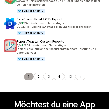
Verwalte Kommissionsverkäufe und Auszahlungen nahtlos über
deinen Adminbereich
Built for Shopify
DataChamp Excel & CSV Export
von 5 Sternen
5,0
(62)
•
Kostenloser Plan verfügbar
62 Rezensionen insgesamt
CSV/Excel-Exporte automatisieren und flexibel anpassen.
Built for Shopify
Report Toaster: Custom Reports
von 5 Sternen
5,0
(204)
•
Kostenloser Plan verfügbar
204 Rezensionen insgesamt
Steigere die Effizienz mit benutzerdefiniertem Reporting und
Datenanalysen
Built for Shopify
1
2
3
4
13
Möchtest du eine App