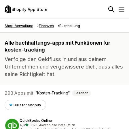
Shopify App Store
Shop-Verwaltung
Finanzen
Buchhaltung
Alle buchhaltungs-apps mit Funktionen für
kosten-tracking
Verfolge den Geldfluss in und aus deinem
Unternehmen und vergewissere dich, dass alles
seine Richtigkeit hat.
293 Apps mit
Kosten-Tracking
Löschen
Built for Shopify
QuickBooks Online
von 5 Sternen
4,8
(3.173)
•
Kostenlose Installation
3173 Rezensionen insgesamt