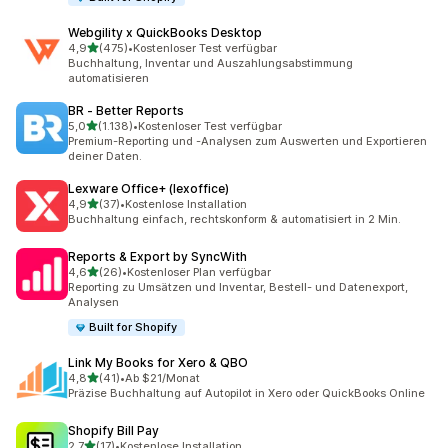
Webgility x QuickBooks Desktop
von 5 Sternen
4,9
(475)
•
Kostenloser Test verfügbar
475 Rezensionen insgesamt
Buchhaltung, Inventar und Auszahlungsabstimmung
automatisieren
BR ‑ Better Reports
von 5 Sternen
5,0
(1.138)
•
Kostenloser Test verfügbar
1138 Rezensionen insgesamt
Premium-Reporting und -Analysen zum Auswerten und Exportieren
deiner Daten.
Lexware Office+ (lexoffice)
von 5 Sternen
4,9
(37)
•
Kostenlose Installation
37 Rezensionen insgesamt
Buchhaltung einfach, rechtskonform & automatisiert in 2 Min.
Reports & Export by SyncWith
von 5 Sternen
4,6
(26)
•
Kostenloser Plan verfügbar
26 Rezensionen insgesamt
Reporting zu Umsätzen und Inventar, Bestell- und Datenexport,
Analysen
Built for Shopify
Link My Books for Xero & QBO
von 5 Sternen
4,8
(41)
•
Ab $21/Monat
41 Rezensionen insgesamt
Präzise Buchhaltung auf Autopilot in Xero oder QuickBooks Online
Shopify Bill Pay
von 5 Sternen
2,7
(17)
•
Kostenlose Installation