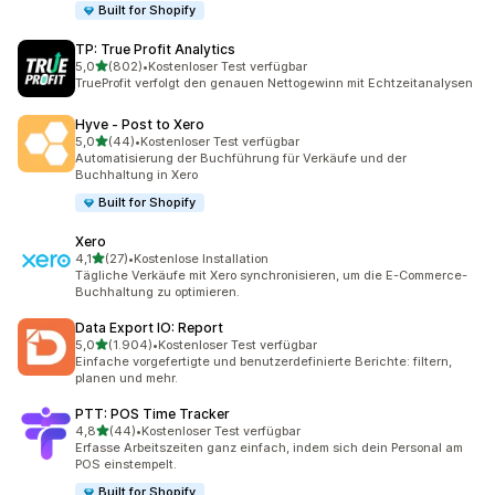
Built for Shopify
TP: True Profit Analytics
von 5 Sternen
5,0
(802)
•
Kostenloser Test verfügbar
802 Rezensionen insgesamt
TrueProfit verfolgt den genauen Nettogewinn mit Echtzeitanalysen
Hyve ‑ Post to Xero
von 5 Sternen
5,0
(44)
•
Kostenloser Test verfügbar
44 Rezensionen insgesamt
Automatisierung der Buchführung für Verkäufe und der
Buchhaltung in Xero
Built for Shopify
Xero
von 5 Sternen
4,1
(27)
•
Kostenlose Installation
27 Rezensionen insgesamt
Tägliche Verkäufe mit Xero synchronisieren, um die E-Commerce-
Buchhaltung zu optimieren.
Data Export IO: Report
von 5 Sternen
5,0
(1.904)
•
Kostenloser Test verfügbar
1904 Rezensionen insgesamt
Einfache vorgefertigte und benutzerdefinierte Berichte: filtern,
planen und mehr.
PTT: POS Time Tracker
von 5 Sternen
4,8
(44)
•
Kostenloser Test verfügbar
44 Rezensionen insgesamt
Erfasse Arbeitszeiten ganz einfach, indem sich dein Personal am
POS einstempelt.
Built for Shopify