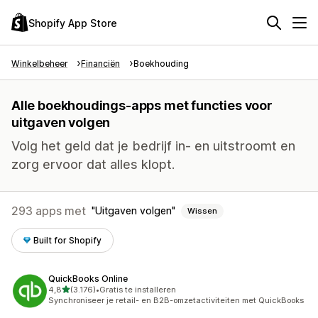
Shopify App Store
Winkelbeheer
Financiën
Boekhouding
Alle boekhoudings-apps met functies voor
uitgaven volgen
Volg het geld dat je bedrijf in- en uitstroomt en
zorg ervoor dat alles klopt.
293 apps met
Uitgaven volgen
Wissen
Built for Shopify
QuickBooks Online
van 5 sterren
4,8
(3.176)
•
Gratis te installeren
3176 recensies in totaal
Synchroniseer je retail- en B2B-omzetactiviteiten met QuickBooks