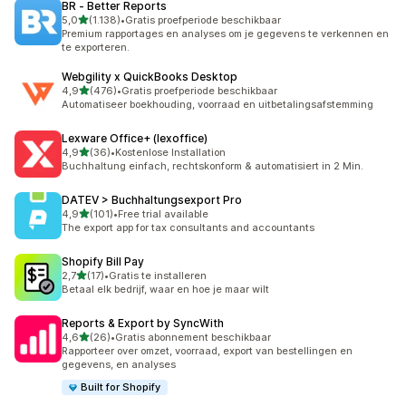
BR ‑ Better Reports
van 5 sterren
5,0
(1.138)
•
Gratis proefperiode beschikbaar
1138 recensies in totaal
Premium rapportages en analyses om je gegevens te verkennen en
te exporteren.
Webgility x QuickBooks Desktop
van 5 sterren
4,9
(476)
•
Gratis proefperiode beschikbaar
476 recensies in totaal
Automatiseer boekhouding, voorraad en uitbetalingsafstemming
Lexware Office+ (lexoffice)
van 5 sterren
4,9
(36)
•
Kostenlose Installation
36 recensies in totaal
Buchhaltung einfach, rechtskonform & automatisiert in 2 Min.
DATEV > Buchhaltungsexport Pro
van 5 sterren
4,9
(101)
•
Free trial available
101 recensies in totaal
The export app for tax consultants and accountants
Shopify Bill Pay
van 5 sterren
2,7
(17)
•
Gratis te installeren
17 recensies in totaal
Betaal elk bedrijf, waar en hoe je maar wilt
Reports & Export by SyncWith
van 5 sterren
4,6
(26)
•
Gratis abonnement beschikbaar
26 recensies in totaal
Rapporteer over omzet, voorraad, export van bestellingen en
gegevens, en analyses
Built for Shopify