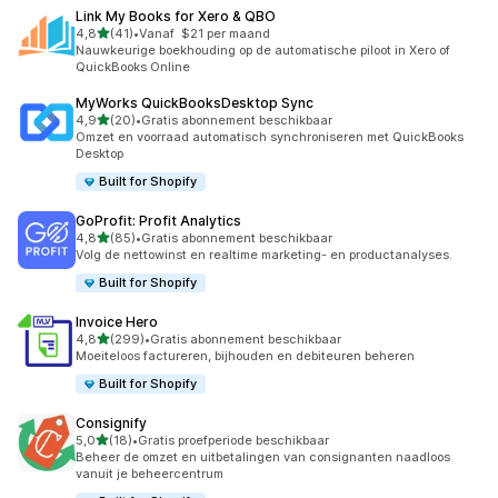
Link My Books for Xero & QBO
van 5 sterren
4,8
(41)
•
Vanaf $21 per maand
41 recensies in totaal
Nauwkeurige boekhouding op de automatische piloot in Xero of
QuickBooks Online
MyWorks QuickBooksDesktop Sync
van 5 sterren
4,9
(20)
•
Gratis abonnement beschikbaar
20 recensies in totaal
Omzet en voorraad automatisch synchroniseren met QuickBooks
Desktop
Built for Shopify
GoProfit: Profit Analytics
van 5 sterren
4,8
(85)
•
Gratis abonnement beschikbaar
85 recensies in totaal
Volg de nettowinst en realtime marketing- en productanalyses.
Built for Shopify
Invoice Hero
van 5 sterren
4,8
(299)
•
Gratis abonnement beschikbaar
299 recensies in totaal
Moeiteloos factureren, bijhouden en debiteuren beheren
Built for Shopify
Consignify
van 5 sterren
5,0
(18)
•
Gratis proefperiode beschikbaar
18 recensies in totaal
Beheer de omzet en uitbetalingen van consignanten naadloos
vanuit je beheercentrum