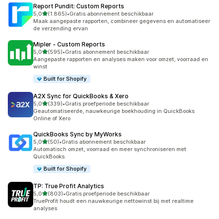
Report Pundit: Custom Reports
van 5 sterren
5,0
(1.865)
•
Gratis abonnement beschikbaar
1865 recensies in totaal
Maak aangepaste rapporten, combineer gegevens en automatiseer
de verzending ervan
Mipler ‑ Custom Reports
van 5 sterren
5,0
(595)
•
Gratis abonnement beschikbaar
595 recensies in totaal
Aangepaste rapporten en analyses maken voor omzet, voorraad en
winst
Built for Shopify
A2X Sync for QuickBooks & Xero
van 5 sterren
5,0
(339)
•
Gratis proefperiode beschikbaar
339 recensies in totaal
Geautomatiseerde, nauwkeurige boekhouding in QuickBooks
Online of Xero
QuickBooks Sync by MyWorks
van 5 sterren
5,0
(50)
•
Gratis abonnement beschikbaar
50 recensies in totaal
Automatisch omzet, voorraad en meer synchroniseren met
QuickBooks.
Built for Shopify
TP: True Profit Analytics
van 5 sterren
5,0
(803)
•
Gratis proefperiode beschikbaar
803 recensies in totaal
TrueProfit houdt een nauwkeurige nettowinst bij met realtime
analyses