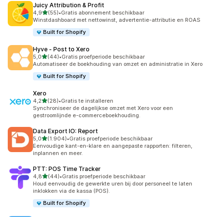
Juicy Attribution & Profit
van 5 sterren
4,9
(55)
•
Gratis abonnement beschikbaar
55 recensies in totaal
Winstdashboard met nettowinst, advertentie-attributie en ROAS
Built for Shopify
Hyve ‑ Post to Xero
van 5 sterren
5,0
(44)
•
Gratis proefperiode beschikbaar
44 recensies in totaal
Automatiseer de boekhouding van omzet en administratie in Xero
Built for Shopify
Xero
van 5 sterren
4,2
(28)
•
Gratis te installeren
28 recensies in totaal
Synchroniseer de dagelijkse omzet met Xero voor een
gestroomlijnde e-commerceboekhouding.
Data Export IO: Report
van 5 sterren
5,0
(1.904)
•
Gratis proefperiode beschikbaar
1904 recensies in totaal
Eenvoudige kant-en-klare en aangepaste rapporten: filteren,
inplannen en meer.
PTT: POS Time Tracker
van 5 sterren
4,8
(44)
•
Gratis proefperiode beschikbaar
44 recensies in totaal
Houd eenvoudig de gewerkte uren bij door personeel te laten
inklokken via de kassa (POS).
Built for Shopify