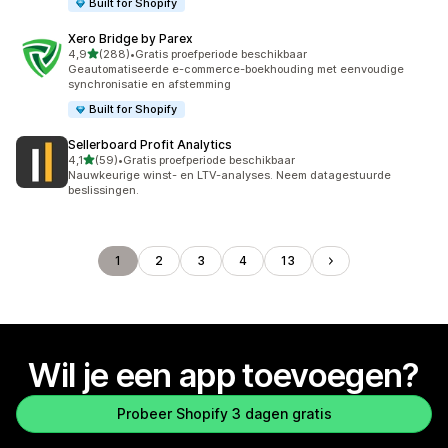
Built for Shopify
Xero Bridge by Parex
van 5 sterren
4,9
(288)
•
Gratis proefperiode beschikbaar
288 recensies in totaal
Geautomatiseerde e-commerce-boekhouding met eenvoudige
synchronisatie en afstemming
Built for Shopify
Sellerboard Profit Analytics
van 5 sterren
4,1
(59)
•
Gratis proefperiode beschikbaar
59 recensies in totaal
Nauwkeurige winst- en LTV-analyses. Neem datagestuurde
beslissingen.
1
2
3
4
13
Wil je een app toevoegen?
Probeer Shopify 3 dagen gratis