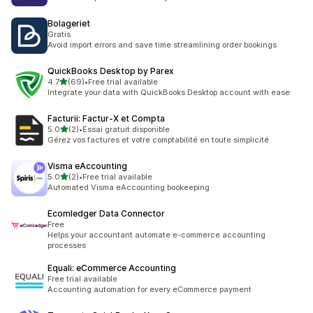
Bolageriet
Gratis
Avoid import errors and save time streamlining order bookings
QuickBooks Desktop by Parex
เต็ม 5 ดาว
4.7
(69)
•
Free trial available
ทั้งหมด 69 รีวิว
Integrate your data with QuickBooks Desktop account with ease
Facturii: Factur‑X et Compta
เต็ม 5 ดาว
5.0
(2)
•
Essai gratuit disponible
ทั้งหมด 2 รีวิว
Gérez vos factures et votre comptabilité en toute simplicité
Visma eAccounting
เต็ม 5 ดาว
5.0
(2)
•
Free trial available
ทั้งหมด 2 รีวิว
Automated Visma eAccounting bookeeping
Ecomledger Data Connector
Free
Helps your accountant automate e-commerce accounting
processes
Equali: eCommerce Accounting
Free trial available
Accounting automation for every eCommerce payment