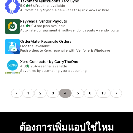
Taxomate QuickBooks Xero Sync
เต็ม 5 ดาว
5.0
(6)
•
Free trial available
ทั้งหมด 6 รีวิว
Automatically Sync Sales & Fees to QuickBooks or Xero
Payvenda: Vendor Payouts
เต็ม 5 ดาว
3.9
(2)
•
Free plan available
ทั้งหมด 2 รีวิว
Automate consignment & multi-vendor payouts + vendor portal
OrderMate: Reconcile Orders
Free trial available
Push orders to Xero, reconcile with Verifone & Windcave
Xero Connector by CarryTheOne
เต็ม 5 ดาว
4.6
(25)
•
Free trial available
ทั้งหมด 25 รีวิว
Save time by automating your accounting
1
2
3
4
5
6
13
ต้องการเพิ่มแอปใช่ไหม