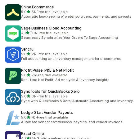
Shine Ecommerce
เต็ม 5 ดาว
5.0
(5)
•
Free trial available
ทั้งหมด 5 รีวิว
Automatic bookkeeping of webshop orders, payments, and payouts
Sage Business Cloud Accounting
เต็ม 5 ดาว
4.1
(10)
•
Free trial available
ทั้งหมด 10 รีวิว
Seamlessly Synchronize Your Orders To Sage Accounting
Vencru
เต็ม 5 ดาว
5.0
(2)
•
Free trial available
ทั้งหมด 2 รีวิว
Full accounting and inventory management for e-commerce
Profit Pulse: P&L & Net Profit
เต็ม 5 ดาว
5.0
(7)
•
Free trial available
ทั้งหมด 7 รีวิว
Real-time Net Profit, Ad Analysis & Inventory Insights
SyncTools for QuickBooks Xero
เต็ม 5 ดาว
5.0
(3)
•
Free trial available
ทั้งหมด 3 รีวิว
Sync with QuickBooks & Xero, Automate Accounting and Inventory
LedgerStar: Vendor Payouts
เต็ม 5 ดาว
5.0
(4)
•
Free trial available
ทั้งหมด 4 รีวิว
Automate vendor commissions, payouts, and vendor invoices.
Exact Online
เต็ม 5 ดาว
4.7
(8)
•
Gratis proefperiode beschikbaar