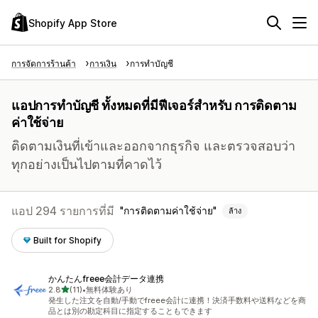
Shopify App Store
การจัดการร้านค้า
การเงิน
การทำบัญชี
แอปการทำบัญชี ทั้งหมดที่มีฟีเจอร์สำหรับ การติดตาม
ค่าใช้จ่าย
ติดตามเงินที่เข้าและออกจากธุรกิจ และตรวจสอบว่า
ทุกอย่างเป็นไปตามที่คาดไว้
แอป 294 รายการที่มี
การติดตามค่าใช้จ่าย
ล้าง
Built for Shopify
かんたんfreee会計データ連携
เต็ม 5 ดาว
2.8
(11)
•
無料体験あり
ทั้งหมด 11 รีวิว
発生した注文を自動/手動でfreee会計に連携！決済手数料や送料などを商
品とは別の勘定科目に指定することもできます