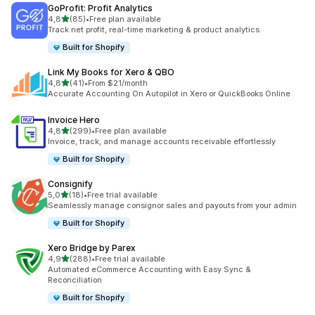
GoProfit: Profit Analytics
5 yıldız üzerinden
4,8
(85)
•
Free plan available
toplam 85 değerlendirme
Track net profit, real-time marketing & product analytics.
Built for Shopify
Link My Books for Xero & QBO
5 yıldız üzerinden
4,8
(41)
•
From $21/month
toplam 41 değerlendirme
Accurate Accounting On Autopilot in Xero or QuickBooks Online
Invoice Hero
5 yıldız üzerinden
4,8
(299)
•
Free plan available
toplam 299 değerlendirme
Invoice, track, and manage accounts receivable effortlessly
Built for Shopify
Consignify
5 yıldız üzerinden
5,0
(18)
•
Free trial available
toplam 18 değerlendirme
Seamlessly manage consignor sales and payouts from your admin
Built for Shopify
Xero Bridge by Parex
5 yıldız üzerinden
4,9
(288)
•
Free trial available
toplam 288 değerlendirme
Automated eCommerce Accounting with Easy Sync &
Reconciliation
Built for Shopify