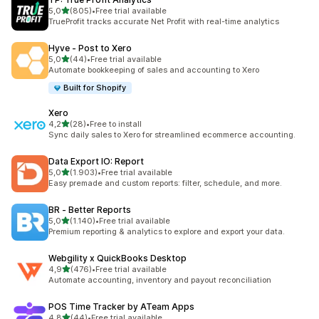
5 yıldız üzerinden
5,0
(805)
•
Free trial available
toplam 805 değerlendirme
TrueProfit tracks accurate Net Profit with real-time analytics
Hyve ‑ Post to Xero
5 yıldız üzerinden
5,0
(44)
•
Free trial available
toplam 44 değerlendirme
Automate bookkeeping of sales and accounting to Xero
Built for Shopify
Xero
5 yıldız üzerinden
4,2
(28)
•
Free to install
toplam 28 değerlendirme
Sync daily sales to Xero for streamlined ecommerce accounting.
Data Export IO: Report
5 yıldız üzerinden
5,0
(1.903)
•
Free trial available
toplam 1903 değerlendirme
Easy premade and custom reports: filter, schedule, and more.
BR ‑ Better Reports
5 yıldız üzerinden
5,0
(1.140)
•
Free trial available
toplam 1140 değerlendirme
Premium reporting & analytics to explore and export your data.
Webgility x QuickBooks Desktop
5 yıldız üzerinden
4,9
(476)
•
Free trial available
toplam 476 değerlendirme
Automate accounting, inventory and payout reconciliation
POS Time Tracker by ATeam Apps
5 yıldız üzerinden
4,8
(44)
•
Free trial available