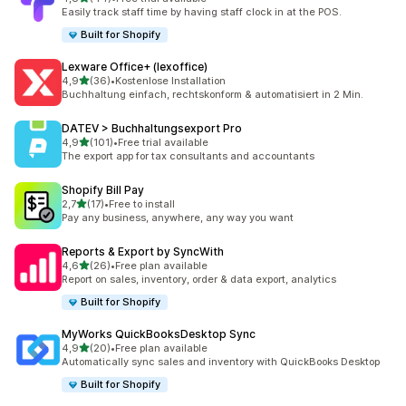
toplam 44 değerlendirme
Easily track staff time by having staff clock in at the POS.
Built for Shopify
Lexware Office+ (lexoffice)
5 yıldız üzerinden
4,9
(36)
•
Kostenlose Installation
toplam 36 değerlendirme
Buchhaltung einfach, rechtskonform & automatisiert in 2 Min.
DATEV > Buchhaltungsexport Pro
5 yıldız üzerinden
4,9
(101)
•
Free trial available
toplam 101 değerlendirme
The export app for tax consultants and accountants
Shopify Bill Pay
5 yıldız üzerinden
2,7
(17)
•
Free to install
toplam 17 değerlendirme
Pay any business, anywhere, any way you want
Reports & Export by SyncWith
5 yıldız üzerinden
4,6
(26)
•
Free plan available
toplam 26 değerlendirme
Report on sales, inventory, order & data export, analytics
Built for Shopify
MyWorks QuickBooksDesktop Sync
5 yıldız üzerinden
4,9
(20)
•
Free plan available
toplam 20 değerlendirme
Automatically sync sales and inventory with QuickBooks Desktop
Built for Shopify