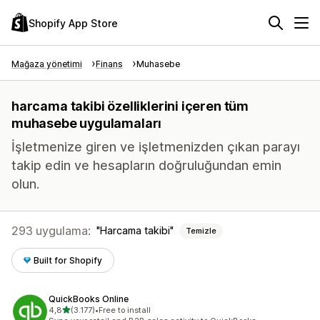
Shopify App Store
Mağaza yönetimi
Finans
Muhasebe
harcama takibi özelliklerini içeren tüm
muhasebe uygulamaları
İşletmenize giren ve işletmenizden çıkan parayı
takip edin ve hesapların doğruluğundan emin
olun.
293 uygulama:
Harcama takibi
Temizle
Built for Shopify
QuickBooks Online
5 yıldız üzerinden
4,8
(3.177)
•
Free to install
toplam 3177 değerlendirme