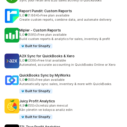
Sync your retail and B2B sales activity to QuickBooks
Report Pundit: Custom Reports
5 yıldız üzerinden
5,0
(1.864)
•
Free plan available
toplam 1864 değerlendirme
Create custom reports, combine data, and automate delivery
Mipler ‑ Custom Reports
5 yıldız üzerinden
5,0
(595)
•
Free plan available
toplam 595 değerlendirme
Build custom reports & analytics for sales, inventory & profit
Built for Shopify
A2X Sync for QuickBooks & Xero
5 yıldız üzerinden
5,0
(339)
•
Free trial available
toplam 339 değerlendirme
Automated, accurate accounting in QuickBooks Online or Xero
QuickBooks Sync by MyWorks
5 yıldız üzerinden
5,0
(50)
•
Free plan available
toplam 50 değerlendirme
Automatically sync sales, inventory & more with QuickBooks.
Built for Shopify
Juicy Profit Analytics
5 yıldız üzerinden
4,9
(55)
•
Ücretsiz plan mevcut
toplam 55 değerlendirme
Kârı yönetin ve kolayca analiz edin
Built for Shopify
TP: True Profit Analytics