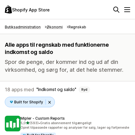
Shopify App Store
Butiksadministration
Økonomi
Regnskab
Alle apps til regnskab med funktionerne
indkomst og saldo
Spor de penge, der kommer ind og ud af din
virksomhed, og sørg for, at det hele stemmer.
18 apps med
Indkomst og saldo
Ryd
Built for Shopify
Mipler ‑ Custom Reports
ud af 5 stjerner
5,0
(593)
•
Gratis abonnement tilgængeligt
593 anmeldelser i alt
Opret tilpassede rapporter og analyser for salg, lager og fortjeneste