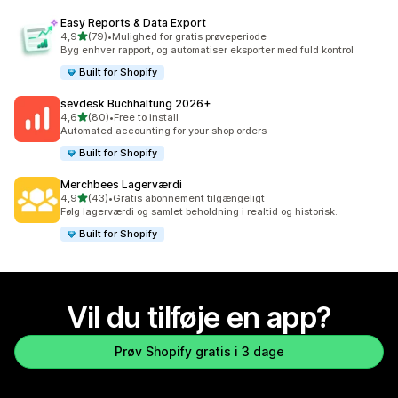
Easy Reports & Data Export
ud af 5 stjerner
4,9
(79)
•
Mulighed for gratis prøveperiode
79 anmeldelser i alt
Byg enhver rapport, og automatiser eksporter med fuld kontrol
Built for Shopify
sevdesk Buchhaltung 2026+
ud af 5 stjerner
4,6
(80)
•
Free to install
80 anmeldelser i alt
Automated accounting for your shop orders
Built for Shopify
Merchbees Lagerværdi
ud af 5 stjerner
4,9
(43)
•
Gratis abonnement tilgængeligt
43 anmeldelser i alt
Følg lagerværdi og samlet beholdning i realtid og historisk.
Built for Shopify
Vil du tilføje en app?
Prøv Shopify gratis i 3 dage