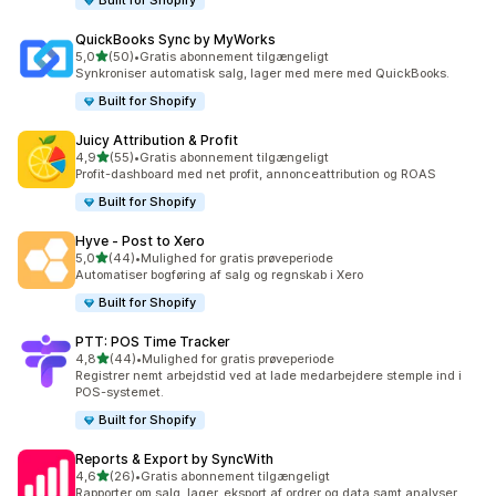
Built for Shopify
QuickBooks Sync by MyWorks
ud af 5 stjerner
5,0
(50)
•
Gratis abonnement tilgængeligt
50 anmeldelser i alt
Synkroniser automatisk salg, lager med mere med QuickBooks.
Built for Shopify
Juicy Attribution & Profit
ud af 5 stjerner
4,9
(55)
•
Gratis abonnement tilgængeligt
55 anmeldelser i alt
Profit-dashboard med net profit, annonceattribution og ROAS
Built for Shopify
Hyve ‑ Post to Xero
ud af 5 stjerner
5,0
(44)
•
Mulighed for gratis prøveperiode
44 anmeldelser i alt
Automatiser bogføring af salg og regnskab i Xero
Built for Shopify
PTT: POS Time Tracker
ud af 5 stjerner
4,8
(44)
•
Mulighed for gratis prøveperiode
44 anmeldelser i alt
Registrer nemt arbejdstid ved at lade medarbejdere stemple ind i
POS-systemet.
Built for Shopify
Reports & Export by SyncWith
ud af 5 stjerner
4,6
(26)
•
Gratis abonnement tilgængeligt
26 anmeldelser i alt
Rapporter om salg, lager, eksport af ordrer og data samt analyser