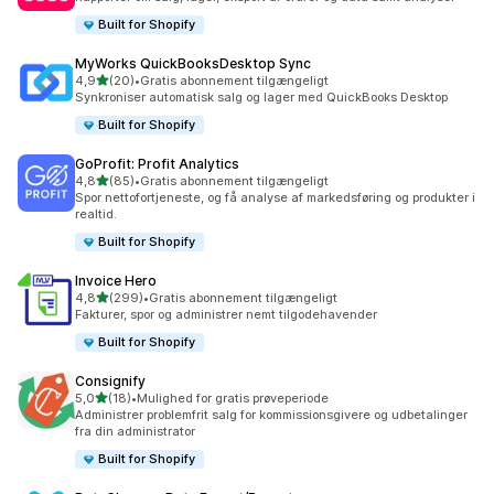
Built for Shopify
MyWorks QuickBooksDesktop Sync
ud af 5 stjerner
4,9
(20)
•
Gratis abonnement tilgængeligt
20 anmeldelser i alt
Synkroniser automatisk salg og lager med QuickBooks Desktop
Built for Shopify
GoProfit: Profit Analytics
ud af 5 stjerner
4,8
(85)
•
Gratis abonnement tilgængeligt
85 anmeldelser i alt
Spor nettofortjeneste, og få analyse af markedsføring og produkter i
realtid.
Built for Shopify
Invoice Hero
ud af 5 stjerner
4,8
(299)
•
Gratis abonnement tilgængeligt
299 anmeldelser i alt
Fakturer, spor og administrer nemt tilgodehavender
Built for Shopify
Consignify
ud af 5 stjerner
5,0
(18)
•
Mulighed for gratis prøveperiode
18 anmeldelser i alt
Administrer problemfrit salg for kommissionsgivere og udbetalinger
fra din administrator
Built for Shopify