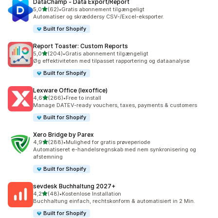
DataChamp ‑ Data Export/Report
ud af 5 stjerner
5,0
(62)
•
Gratis abonnement tilgængeligt
62 anmeldelser i alt
Automatiser og skræddersy CSV-/Excel-eksporter.
Built for Shopify
Report Toaster: Custom Reports
ud af 5 stjerner
5,0
(204)
•
Gratis abonnement tilgængeligt
204 anmeldelser i alt
Øg effektiviteten med tilpasset rapportering og dataanalyse
Built for Shopify
Lexware Office (lexoffice)
ud af 5 stjerner
4,6
(266)
•
Free to install
266 anmeldelser i alt
Manage DATEV-ready vouchers, taxes, payments & customers
Built for Shopify
Xero Bridge by Parex
ud af 5 stjerner
4,9
(288)
•
Mulighed for gratis prøveperiode
288 anmeldelser i alt
Automatiseret e-handelsregnskab med nem synkronisering og
afstemning
Built for Shopify
sevdesk Buchhaltung 2027+
ud af 5 stjerner
4,2
(48)
•
Kostenlose Installation
48 anmeldelser i alt
Buchhaltung einfach, rechtskonform & automatisiert in 2 Min.
Built for Shopify