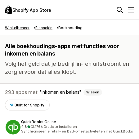
Shopify App Store
Winkelbeheer
Financiën
Boekhouding
Alle boekhoudings-apps met functies voor
inkomen en balans
Volg het geld dat je bedrijf in- en uitstroomt en
zorg ervoor dat alles klopt.
293 apps met
Inkomen en balans
Wissen
Built for Shopify
QuickBooks Online
van 5 sterren
4,8
(3.176)
•
Gratis te installeren
3176 recensies in totaal
Synchroniseer je retail- en B2B-omzetactiviteiten met QuickBooks