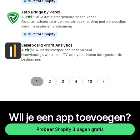
Built for Shopify
Xero Bridge by Parex
van 5 sterren
4,9
(288)
•
Gratis proefperiode beschikbaar
288 recensies in totaal
Geautomatiseerde e-commerce-boekhouding met eenvoudige
synchronisatie en afstemming
Built for Shopify
Sellerboard Profit Analytics
van 5 sterren
4,1
(59)
•
Gratis proefperiode beschikbaar
59 recensies in totaal
Nauwkeurige winst- en LTV-analyses. Neem datagestuurde
beslissingen.
1
2
3
4
13
Wil je een app toevoegen?
Probeer Shopify 3 dagen gratis