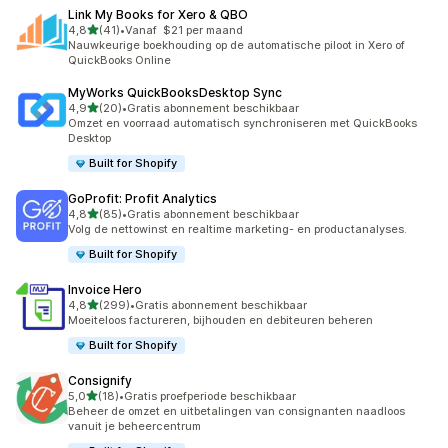
Link My Books for Xero & QBO
van 5 sterren
4,8
(41)
•
Vanaf $21 per maand
41 recensies in totaal
Nauwkeurige boekhouding op de automatische piloot in Xero of
QuickBooks Online
MyWorks QuickBooksDesktop Sync
van 5 sterren
4,9
(20)
•
Gratis abonnement beschikbaar
20 recensies in totaal
Omzet en voorraad automatisch synchroniseren met QuickBooks
Desktop
Built for Shopify
GoProfit: Profit Analytics
van 5 sterren
4,8
(85)
•
Gratis abonnement beschikbaar
85 recensies in totaal
Volg de nettowinst en realtime marketing- en productanalyses.
Built for Shopify
Invoice Hero
van 5 sterren
4,8
(299)
•
Gratis abonnement beschikbaar
299 recensies in totaal
Moeiteloos factureren, bijhouden en debiteuren beheren
Built for Shopify
Consignify
van 5 sterren
5,0
(18)
•
Gratis proefperiode beschikbaar
18 recensies in totaal
Beheer de omzet en uitbetalingen van consignanten naadloos
vanuit je beheercentrum