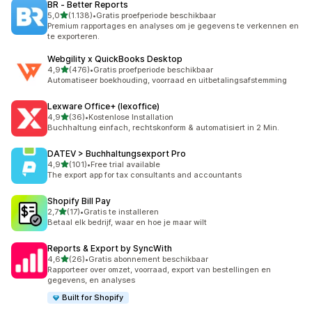
BR ‑ Better Reports
van 5 sterren
5,0
(1.138)
•
Gratis proefperiode beschikbaar
1138 recensies in totaal
Premium rapportages en analyses om je gegevens te verkennen en
te exporteren.
Webgility x QuickBooks Desktop
van 5 sterren
4,9
(476)
•
Gratis proefperiode beschikbaar
476 recensies in totaal
Automatiseer boekhouding, voorraad en uitbetalingsafstemming
Lexware Office+ (lexoffice)
van 5 sterren
4,9
(36)
•
Kostenlose Installation
36 recensies in totaal
Buchhaltung einfach, rechtskonform & automatisiert in 2 Min.
DATEV > Buchhaltungsexport Pro
van 5 sterren
4,9
(101)
•
Free trial available
101 recensies in totaal
The export app for tax consultants and accountants
Shopify Bill Pay
van 5 sterren
2,7
(17)
•
Gratis te installeren
17 recensies in totaal
Betaal elk bedrijf, waar en hoe je maar wilt
Reports & Export by SyncWith
van 5 sterren
4,6
(26)
•
Gratis abonnement beschikbaar
26 recensies in totaal
Rapporteer over omzet, voorraad, export van bestellingen en
gegevens, en analyses
Built for Shopify