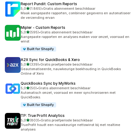
Report Pundit: Custom Reports
van 5 sterren
5,0
(1.865)
•
Gratis abonnement beschikbaar
1865 recensies in totaal
Maak aangepaste rapporten, combineer gegevens en automatiseer
de verzending ervan
Mipler ‑ Custom Reports
van 5 sterren
5,0
(595)
•
Gratis abonnement beschikbaar
595 recensies in totaal
Aangepaste rapporten en analyses maken voor omzet, voorraad en
winst
Built for Shopify
A2X Sync for QuickBooks & Xero
van 5 sterren
5,0
(339)
•
Gratis proefperiode beschikbaar
339 recensies in totaal
Geautomatiseerde, nauwkeurige boekhouding in QuickBooks
Online of Xero
QuickBooks Sync by MyWorks
van 5 sterren
5,0
(50)
•
Gratis abonnement beschikbaar
50 recensies in totaal
Automatisch omzet, voorraad en meer synchroniseren met
QuickBooks.
Built for Shopify
TP: True Profit Analytics
van 5 sterren
5,0
(803)
•
Gratis proefperiode beschikbaar
803 recensies in totaal
TrueProfit houdt een nauwkeurige nettowinst bij met realtime
analyses