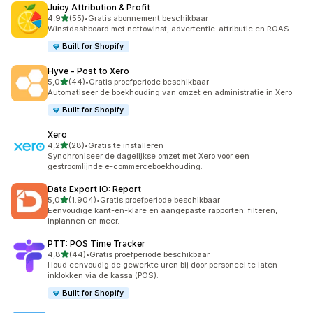
Juicy Attribution & Profit
van 5 sterren
4,9
(55)
•
Gratis abonnement beschikbaar
55 recensies in totaal
Winstdashboard met nettowinst, advertentie-attributie en ROAS
Built for Shopify
Hyve ‑ Post to Xero
van 5 sterren
5,0
(44)
•
Gratis proefperiode beschikbaar
44 recensies in totaal
Automatiseer de boekhouding van omzet en administratie in Xero
Built for Shopify
Xero
van 5 sterren
4,2
(28)
•
Gratis te installeren
28 recensies in totaal
Synchroniseer de dagelijkse omzet met Xero voor een
gestroomlijnde e-commerceboekhouding.
Data Export IO: Report
van 5 sterren
5,0
(1.904)
•
Gratis proefperiode beschikbaar
1904 recensies in totaal
Eenvoudige kant-en-klare en aangepaste rapporten: filteren,
inplannen en meer.
PTT: POS Time Tracker
van 5 sterren
4,8
(44)
•
Gratis proefperiode beschikbaar
44 recensies in totaal
Houd eenvoudig de gewerkte uren bij door personeel te laten
inklokken via de kassa (POS).
Built for Shopify