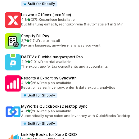
Built for Shopify
Lexware Office+ (lexoffice)
de 5 estrelas
4,8
(37)
•
Kostenlose Installation
37 total de avaliações
Buchhaltung einfach, rechtskonform & automatisiert in 2 Min.
Shopify Bill Pay
de 5 estrelas
2,7
(17)
•
Free to install
17 total de avaliações
Pay any business, anywhere, any way you want
DATEV > Buchhaltungsexport Pro
de 5 estrelas
4,9
(101)
•
Free trial available
101 total de avaliações
The export app for tax consultants and accountants
Reports & Export by SyncWith
de 5 estrelas
4,6
(26)
•
Free plan available
26 total de avaliações
Report on sales, inventory, order & data export, analytics
Built for Shopify
MyWorks QuickBooksDesktop Sync
de 5 estrelas
4,9
(20)
•
Free plan available
20 total de avaliações
Automatically sync sales and inventory with QuickBooks Desktop
Built for Shopify
Link My Books for Xero & QBO