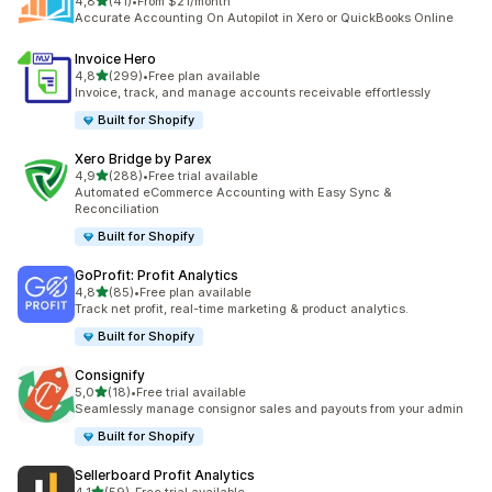
de 5 estrelas
4,8
(41)
•
From $21/month
41 total de avaliações
Accurate Accounting On Autopilot in Xero or QuickBooks Online
Invoice Hero
de 5 estrelas
4,8
(299)
•
Free plan available
299 total de avaliações
Invoice, track, and manage accounts receivable effortlessly
Built for Shopify
Xero Bridge by Parex
de 5 estrelas
4,9
(288)
•
Free trial available
288 total de avaliações
Automated eCommerce Accounting with Easy Sync &
Reconciliation
Built for Shopify
GoProfit: Profit Analytics
de 5 estrelas
4,8
(85)
•
Free plan available
85 total de avaliações
Track net profit, real-time marketing & product analytics.
Built for Shopify
Consignify
de 5 estrelas
5,0
(18)
•
Free trial available
18 total de avaliações
Seamlessly manage consignor sales and payouts from your admin
Built for Shopify
Sellerboard Profit Analytics
de 5 estrelas