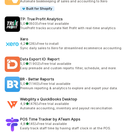
Automate bookkeeping of sales and accounting to Xero
Built for Shopify
TP: True Profit Analytics
de 5 estrelas
5,0
(803)
•
Free trial available
803 total de avaliações
TrueProfit tracks accurate Net Profit with real-time analytics
Xero
de 5 estrelas
4,2
(28)
•
Free to install
28 total de avaliações
Sync daily sales to Xero for streamlined ecommerce accounting.
Data Export IO: Report
de 5 estrelas
5,0
(1.902)
•
Free trial available
1902 total de avaliações
Easy premade and custom reports: filter, schedule, and more.
BR ‑ Better Reports
de 5 estrelas
5,0
(1.140)
•
Free trial available
1140 total de avaliações
Premium reporting & analytics to explore and export your data.
Webgility x QuickBooks Desktop
de 5 estrelas
4,9
(476)
•
Free trial available
476 total de avaliações
Automate accounting, inventory and payout reconciliation
POS Time Tracker by ATeam Apps
de 5 estrelas
4,8
(45)
•
Free trial available
45 total de avaliações
Easily track staff time by having staff clock in at the POS.