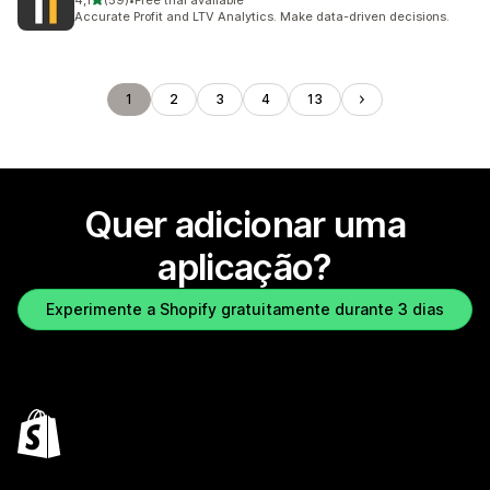
4,1
(59)
•
Free trial available
59 total de avaliações
Accurate Profit and LTV Analytics. Make data-driven decisions.
1
2
3
4
13
Quer adicionar uma
aplicação?
Experimente a Shopify gratuitamente durante 3 dias