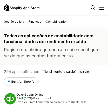
Shopify App Store
Gestão da loja
Finanças
Contabilidade
Todas as aplicações de contabilidade com
funcionalidades de rendimento e saldo
Registe o dinheiro que entra e sai e certifique-
se de que as contas batem certo.
294 aplicações com
Rendimento e saldo
Limpar
Built for Shopify
QuickBooks Online
de 5 estrelas
4,8
(3.177)
•
Free to install
3177 total de avaliações
Sync your retail and B2B sales activity to QuickBooks