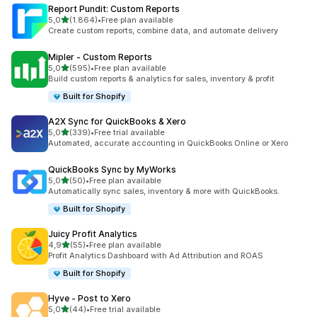
Report Pundit: Custom Reports
de 5 estrelas
5,0
(1.864)
•
Free plan available
1864 total de avaliações
Create custom reports, combine data, and automate delivery
Mipler ‑ Custom Reports
de 5 estrelas
5,0
(595)
•
Free plan available
595 total de avaliações
Build custom reports & analytics for sales, inventory & profit
Built for Shopify
A2X Sync for QuickBooks & Xero
de 5 estrelas
5,0
(339)
•
Free trial available
339 total de avaliações
Automated, accurate accounting in QuickBooks Online or Xero
QuickBooks Sync by MyWorks
de 5 estrelas
5,0
(50)
•
Free plan available
50 total de avaliações
Automatically sync sales, inventory & more with QuickBooks.
Built for Shopify
Juicy Profit Analytics
de 5 estrelas
4,9
(55)
•
Free plan available
55 total de avaliações
Profit Analytics Dashboard with Ad Attribution and ROAS
Built for Shopify
Hyve ‑ Post to Xero
de 5 estrelas
5,0
(44)
•
Free trial available
44 total de avaliações