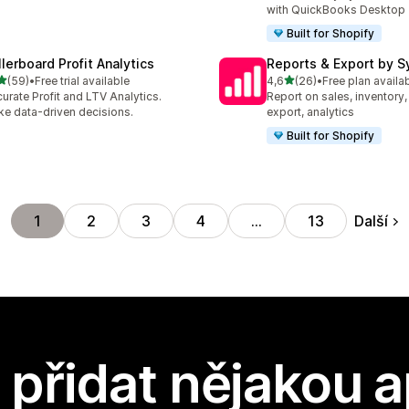
with QuickBooks Desktop
Built for Shopify
llerboard Profit Analytics
Reports & Export by S
z 5 hvězd
z 5 hvězd
(59)
•
Free trial available
4,6
(26)
•
Free plan availa
kový počet recenzí: 59
Celkový počet recenzí: 26
urate Profit and LTV Analytics.
Report on sales, inventory,
e data-driven decisions.
export, analytics
Built for Shopify
Další
1
2
3
4
…
13
přidat nějakou a