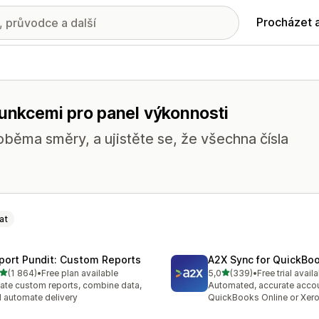
Procházet 
funkcemi pro panel výkonnosti
 oběma směry, a ujistěte se, že všechna čísla
at
port Pundit: Custom Reports
A2X Sync for QuickBo
z 5 hvězd
z 5 hvězd
(1 864)
•
Free plan available
5,0
(339)
•
Free trial avail
kový počet recenzí: 1864
Celkový počet recenzí: 33
ate custom reports, combine data,
Automated, accurate accou
 automate delivery
QuickBooks Online or Xer