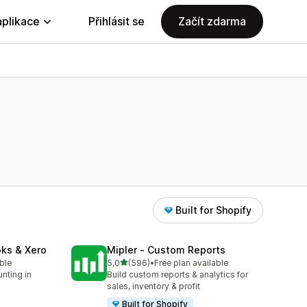
aplikace
Přihlásit se
Začít zdarma
Built for Shopify
oks & Xero
Mipler ‑ Custom Reports
z 5 hvězd
able
5,0
(596)
•
Free plan available
9
Celkový počet recenzí: 596
nting in
Build custom reports & analytics for
o
sales, inventory & profit
Built for Shopify