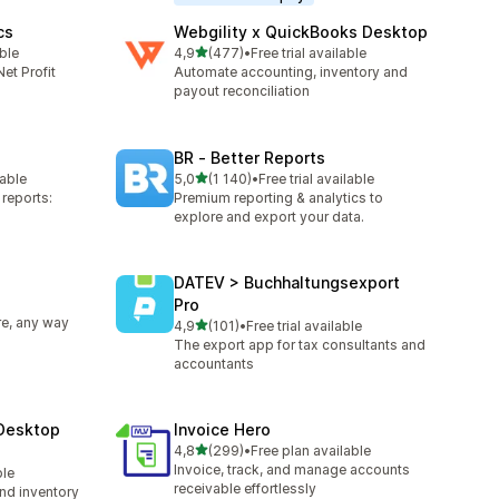
cs
Webgility x QuickBooks Desktop
z 5 hvězd
able
4,9
(477)
•
Free trial available
3
Celkový počet recenzí: 477
et Profit
Automate accounting, inventory and
payout reconciliation
BR ‑ Better Reports
z 5 hvězd
lable
5,0
(1 140)
•
Free trial available
01
Celkový počet recenzí: 1140
reports:
Premium reporting & analytics to
explore and export your data.
DATEV > Buchhaltungsexport
Pro
e, any way
z 5 hvězd
4,9
(101)
•
Free trial available
Celkový počet recenzí: 101
The export app for tax consultants and
accountants
Desktop
Invoice Hero
z 5 hvězd
4,8
(299)
•
Free plan available
Celkový počet recenzí: 299
Invoice, track, and manage accounts
ble
receivable effortlessly
nd inventory