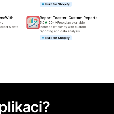
Built for Shopify
yncWith
Report Toaster: Custom Reports
z 5 hvězd
ble
5,0
(204)
•
Free plan available
Celkový počet recenzí: 204
 order & data
Increase efficiency with custom
reporting and data analysis
Built for Shopify
plikaci?