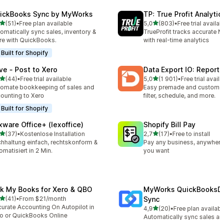
ickBooks Sync by MyWorks
TP: True Profit Analyti
z 5 hvězd
z 5 hvězd
(51)
•
Free plan available
5,0
(803)
•
Free trial avail
kový počet recenzí: 51
Celkový počet recenzí: 80
omatically sync sales, inventory &
TrueProfit tracks accurate N
e with QuickBooks.
with real-time analytics
Built for Shopify
ve ‑ Post to Xero
Data Export IO: Report
z 5 hvězd
z 5 hvězd
(44)
•
Free trial available
5,0
(1 901)
•
Free trial avai
kový počet recenzí: 44
Celkový počet recenzí: 19
omate bookkeeping of sales and
Easy premade and custom 
ounting to Xero
filter, schedule, and more.
Built for Shopify
xware Office+ (lexoffice)
Shopify Bill Pay
z 5 hvězd
z 5 hvězd
(37)
•
Kostenlose Installation
2,7
(17)
•
Free to install
kový počet recenzí: 37
Celkový počet recenzí: 17
hhaltung einfach, rechtskonform &
Pay any business, anywher
omatisiert in 2 Min.
you want
nk My Books for Xero & QBO
MyWorks QuickBooks
z 5 hvězd
(41)
•
From $21/month
Sync
kový počet recenzí: 41
urate Accounting On Autopilot in
z 5 hvězd
4,9
(20)
•
Free plan availa
Celkový počet recenzí: 20
o or QuickBooks Online
Automatically sync sales a