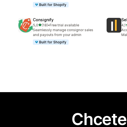
Built for Shopify
Consignify
Se
z 5 hvězd
5,0
(18)
•
Free trial available
4,1
Celkový počet recenzí: 18
Cel
Seamlessly manage consignor sales
Acc
and payouts from your admin
Mak
Built for Shopify
Chcete 