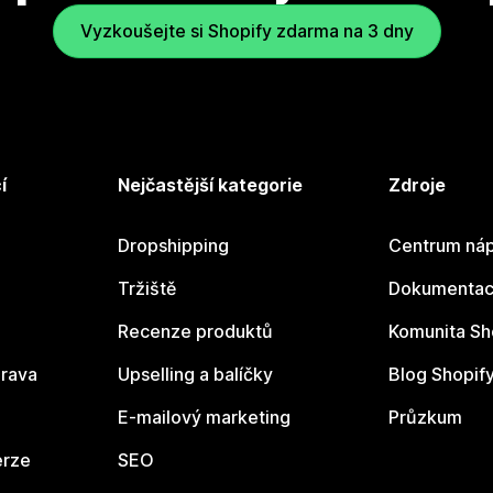
Vyzkoušejte si Shopify zdarma na 3 dny
í
Nejčastější kategorie
Zdroje
Dropshipping
Centrum náp
Tržiště
Dokumentace
Recenze produktů
Komunita Sh
rava
Upselling a balíčky
Blog Shopif
E-mailový marketing
Průzkum
erze
SEO