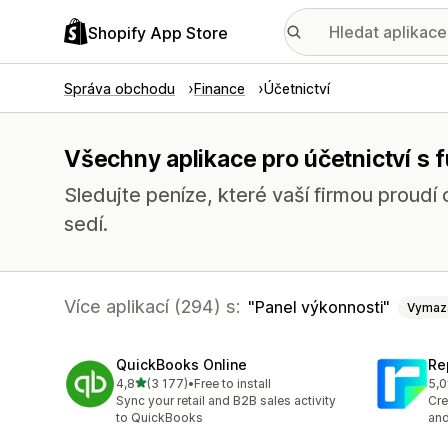
Shopify App Store
Správa obchodu
Finance
Účetnictví
Všechny aplikace pro účetnictví s 
Sledujte peníze, které vaší firmou proudí
sedí.
Více aplikací (294) s:
Panel výkonnosti
Vymaz
QuickBooks Online
Re
z 5 hvězd
4,8
(3 177)
•
Free to install
5,0
Celkový počet recenzí: 3177
Cel
Sync your retail and B2B sales activity
Cre
to QuickBooks
and