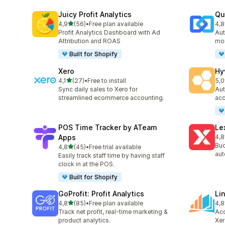
Juicy Profit Analytics
Qu
z 5 hvězd
4,9
(56)
•
Free plan available
4,8
Celkový počet recenzí: 56
Cel
Profit Analytics Dashboard with Ad
Aut
Attribution and ROAS
mor
Built for Shopify
Xero
Hy
z 5 hvězd
4,1
(27)
•
Free to install
5,0
Celkový počet recenzí: 27
Cel
Sync daily sales to Xero for
Aut
streamlined ecommerce accounting.
acc
POS Time Tracker by ATeam
Le
Apps
4,8
Cel
Buc
z 5 hvězd
4,8
(45)
•
Free trial available
Celkový počet recenzí: 45
aut
Easily track staff time by having staff
clock in at the POS.
Built for Shopify
GoProfit: Profit Analytics
Li
z 5 hvězd
4,8
(85)
•
Free plan available
4,8
Celkový počet recenzí: 85
Cel
Track net profit, real-time marketing &
Acc
product analytics.
Xer