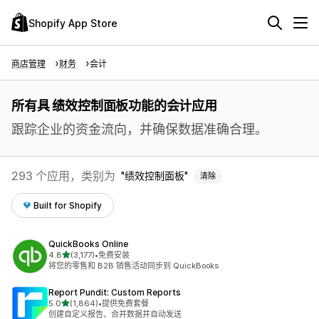
Shopify App Store
商店管理
财务
会计
所有具 绩效控制面板功能的会计应用
跟踪企业的资金流向，并确保数据准确合理。
293 个应用，类别为
绩效控制面板
清除
Built for Shopify
QuickBooks Online
星（满分 5 星）
4.8
(3,177)
•
免费安装
总共 3177 条评论
将您的零售和 B2B 销售活动同步到 QuickBooks
Report Pundit: Custom Reports
星（满分 5 星）
5.0
(1,864)
•
提供免费套餐
总共 1864 条评论
创建自定义报告、合并数据并自动发送