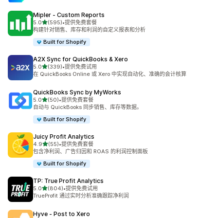
Mipler ‑ Custom Reports
星（满分 5 星）
5.0
(595)
•
提供免费套餐
总共 595 条评论
构建针对销售、库存和利润的自定义报表和分析
Built for Shopify
A2X Sync for QuickBooks & Xero
星（满分 5 星）
5.0
(339)
•
提供免费试用
总共 339 条评论
在 QuickBooks Online 或 Xero 中实现自动化、准确的会计核算
QuickBooks Sync by MyWorks
星（满分 5 星）
5.0
(50)
•
提供免费套餐
总共 50 条评论
自动与 QuickBooks 同步销售、库存等数据。
Built for Shopify
Juicy Profit Analytics
星（满分 5 星）
4.9
(55)
•
提供免费套餐
总共 55 条评论
包含净利润、广告归因和 ROAS 的利润控制面板
Built for Shopify
TP: True Profit Analytics
星（满分 5 星）
5.0
(804)
•
提供免费试用
总共 804 条评论
TrueProfit 通过实时分析准确跟踪净利润
Hyve ‑ Post to Xero