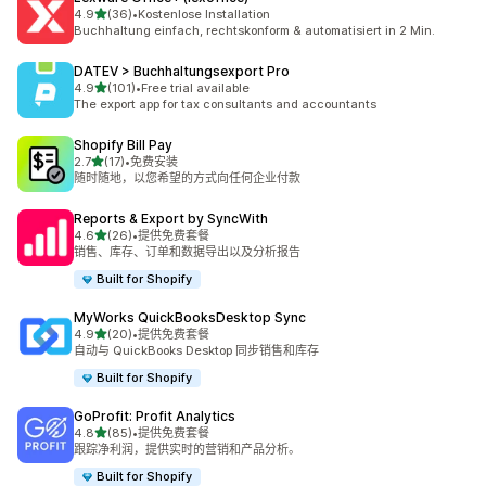
星（满分 5 星）
4.9
(36)
•
Kostenlose Installation
总共 36 条评论
Buchhaltung einfach, rechtskonform & automatisiert in 2 Min.
DATEV > Buchhaltungsexport Pro
星（满分 5 星）
4.9
(101)
•
Free trial available
总共 101 条评论
The export app for tax consultants and accountants
Shopify Bill Pay
星（满分 5 星）
2.7
(17)
•
免费安装
总共 17 条评论
随时随地，以您希望的方式向任何企业付款
Reports & Export by SyncWith
星（满分 5 星）
4.6
(26)
•
提供免费套餐
总共 26 条评论
销售、库存、订单和数据导出以及分析报告
Built for Shopify
MyWorks QuickBooksDesktop Sync
星（满分 5 星）
4.9
(20)
•
提供免费套餐
总共 20 条评论
自动与 QuickBooks Desktop 同步销售和库存
Built for Shopify
GoProfit: Profit Analytics
星（满分 5 星）
4.8
(85)
•
提供免费套餐
总共 85 条评论
跟踪净利润，提供实时的营销和产品分析。
Built for Shopify