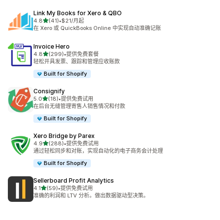
Link My Books for Xero & QBO
星（满分 5 星）
4.8
(41)
•
$21/月起
总共 41 条评论
在 Xero 或 QuickBooks Online 中实现自动准确记账
Invoice Hero
星（满分 5 星）
4.8
(299)
•
提供免费套餐
总共 299 条评论
轻松开具发票、跟踪和管理应收账款
Built for Shopify
Consignify
星（满分 5 星）
5.0
(18)
•
提供免费试用
总共 18 条评论
在后台无缝管理寄售人销售情况和付款
Built for Shopify
Xero Bridge by Parex
星（满分 5 星）
4.9
(288)
•
提供免费试用
总共 288 条评论
通过轻松同步和对账，实现自动化的电子商务会计处理
Built for Shopify
Sellerboard Profit Analytics
星（满分 5 星）
4.1
(59)
•
提供免费试用
总共 59 条评论
准确的利润和 LTV 分析。做出数据驱动型决策。