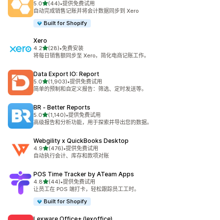
星（满分 5 星）
5.0
(44)
•
提供免费试用
总共 44 条评论
自动完成销售记账并将会计数据同步到 Xero
Built for Shopify
Xero
星（满分 5 星）
4.2
(28)
•
免费安装
总共 28 条评论
将每日销售额同步至 Xero，简化电商记账工作。
Data Export IO: Report
星（满分 5 星）
5.0
(1,903)
•
提供免费试用
总共 1903 条评论
简单的预制和自定义报告：筛选、定时发送等。
BR ‑ Better Reports
星（满分 5 星）
5.0
(1,140)
•
提供免费试用
总共 1140 条评论
高级报告和分析功能，用于探索并导出您的数据。
Webgility x QuickBooks Desktop
星（满分 5 星）
4.9
(476)
•
提供免费试用
总共 476 条评论
自动执行会计、库存和款项对账
POS Time Tracker by ATeam Apps
星（满分 5 星）
4.8
(44)
•
提供免费试用
总共 44 条评论
让员工在 POS 端打卡，轻松跟踪员工工时。
Built for Shopify
Lexware Office+ (lexoffice)