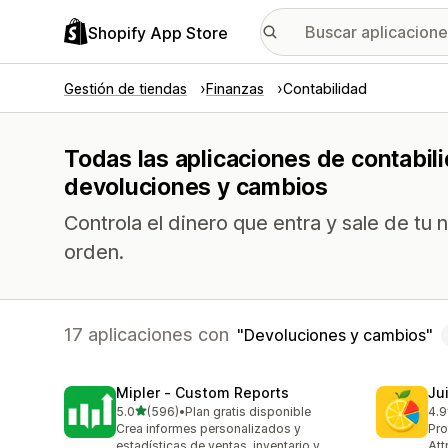
Shopify App Store
Gestión de tiendas
Finanzas
Contabilidad
Todas las aplicaciones de contabil
devoluciones y cambios
Controla el dinero que entra y sale de tu
orden.
17 aplicaciones con
Devoluciones y cambios
Mipler ‑ Custom Reports
Jui
de 5 estrellas
5.0
(596)
•
Plan gratis disponible
4.9
596 reseñas en total
56 
Crea informes personalizados y
Pro
estadísticas de ventas, inventario y
Att