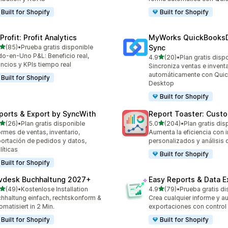
Built for Shopify
Built for Shopify
rofit: Profit Analytics
MyWorks QuickBooks
de 5 estrellas
(85)
•
Prueba gratis disponible
Sync
reseñas en total
o-en-Uno P&L: Beneficio real,
de 5 estrellas
4.9
(20)
•
Plan gratis disp
20 reseñas en total
ncios y KPIs tiempo real
Sincroniza ventas e inventa
automáticamente con Qui
Built for Shopify
Desktop
Built for Shopify
ports & Export by SyncWith
Report Toaster: Cust
de 5 estrellas
de 5 estrellas
(26)
•
Plan gratis disponible
5.0
(204)
•
Plan gratis dis
reseñas en total
204 reseñas en total
ormes de ventas, inventario,
Aumenta la eficiencia con 
ortación de pedidos y datos,
personalizados y análisis 
líticas
Built for Shopify
Built for Shopify
vdesk Buchhaltung 2027+
Easy Reports & Data E
de 5 estrellas
de 5 estrellas
(49)
•
Kostenlose Installation
4.9
(79)
•
Prueba gratis di
reseñas en total
79 reseñas en total
hhaltung einfach, rechtskonform &
Crea cualquier informe y a
omatisiert in 2 Min.
exportaciones con control 
Built for Shopify
Built for Shopify