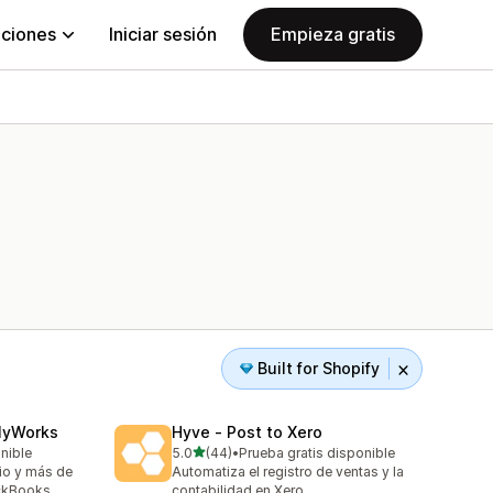
aciones
Iniciar sesión
Empieza gratis
Built for Shopify
MyWorks
Hyve ‑ Post to Xero
de 5 estrellas
onible
5.0
(44)
•
Prueba gratis disponible
44 reseñas en total
rio y más de
Automatiza el registro de ventas y la
ckBooks.
contabilidad en Xero