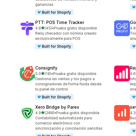
ganancias
Built for Shopify
PTT: POS Time Tracker
GoP
de 5 estrellas
4.8
(45)
•
Prueba gratis disponible
4.8
45 reseñas en total
85 
Reloj checador con nómina creado
Tod
exclusivamente para POS
anu
Built for Shopify
Consignify
Re
de 5 estrellas
5.0
(18)
•
Prueba gratis disponible
4.6
18 reseñas en total
26 
Gestiona las ventas y los pagos a
Inf
consignadores de forma fluida desde
exp
tu panel de control
ana
Built for Shopify
Xero Bridge by Parex
se
de 5 estrellas
4.9
(288)
•
Prueba gratis disponible
4.3
288 reseñas en total
49 
Contabilidad automatizada para
Buc
comercio electrónico con
aut
sincronización y conciliación sencillas