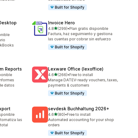
Built for Shopify
Desktop
Invoice Hero
de 5 estrellas
4.8
(299)
•
Plan gratis disponible
299 reseñas en total
Factura, haz seguimiento y gestiona
onible
las cuentas por cobrar sin esfuerzo
rio
ckBooks
Built for Shopify
om Reports
Lexware Office (lexoffice)
de 5 estrellas
ponible
4.6
(266)
•
Free to install
266 reseñas en total
informes
Manage DATEV-ready vouchers, taxes,
de datos
payments & customers
Built for Shopify
xport
sevdesk Buchhaltung 2026+
de 5 estrellas
sponible
4.6
(80)
•
Free to install
80 reseñas en total
utomatiza las
Automated accounting for your shop
total
orders
Built for Shopify