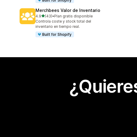
Built for Shopify
Merchbees Valor de Inventario
de 5 estrellas
4.9
(43)
•
Plan gratis disponible
43 reseñas en total
Controla coste y stock total del
inventario en tiempo real.
Built for Shopify
¿Quiere