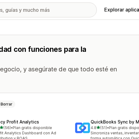
Explorar aplic
idad con funciones para la
 negocio, y asegúrate de que todo esté en
Borrar
cy Profit Analytics
QuickBooks Sync by 
de 5 estrellas
de 5 estrellas
(56)
•
Plan gratis disponible
4.8
(51)
•
Plan gratis disp
reseñas en total
51 reseñas en total
fit Analytics Dashboard con Ad
Sincroniza ventas, inventa
ribution y ROAS
forma automática con Qui