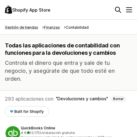
Shopify App Store
Gestión de tiendas
Finanzas
Contabilidad
Todas las aplicaciones de contabilidad con
funciones para la devoluciones y cambios
Controla el dinero que entra y sale de tu
negocio, y asegúrate de que todo esté en
orden.
293 aplicaciones con
Devoluciones y cambios
Borrar
Built for Shopify
QuickBooks Online
de 5 estrellas
4.8
(3,175)
•
Instalación gratuita
3175 reseñas en total