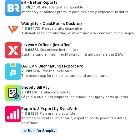
BR ‑ Better Reports
de 5 estrellas
5.0
(1,138)
•
Prueba gratis disponible
1138 reseñas en total
Informes y analíticas premium para explorar y exportar tus datos.
Webgility x QuickBooks Desktop
de 5 estrellas
4.9
(476)
•
Prueba gratis disponible
476 reseñas en total
Automatiza la contabilidad, el inventario y la conciliación de pagos
Lexware Office+ (lexoffice)
de 5 estrellas
4.9
(36)
•
Kostenlose Installation
36 reseñas en total
Buchhaltung einfach, rechtskonform & automatisiert in 2 Min.
DATEV > Buchhaltungsexport Pro
de 5 estrellas
4.9
(101)
•
Free trial available
101 reseñas en total
The export app for tax consultants and accountants
Shopify Bill Pay
de 5 estrellas
2.7
(17)
•
Instalación gratuita
17 reseñas en total
Págale a cualquier empresa, en cualquier lugar y como quieras
Reports & Export by SyncWith
de 5 estrellas
4.6
(26)
•
Plan gratis disponible
26 reseñas en total
Informes de ventas, inventario, exportación de pedidos y datos,
analíticas
Built for Shopify