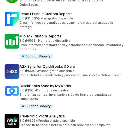
Sincroniza la actividad de ventas minoristas y B2B con
QuickBooks
Report Pundit: Custom Reports
de 5 estrellas
5.0
(1,865)
•
Plan gratis disponible
1865 reseñas en total
Crea informes personalizados, combina datos y automatiza la
entrega
Mipler ‑ Custom Reports
de 5 estrellas
5.0
(595)
•
Plan gratis disponible
595 reseñas en total
Crea informes personalizados y estadísticas de ventas, inventario y
ganancias
Built for Shopify
A2X Sync for QuickBooks & Xero
de 5 estrellas
5.0
(339)
•
Prueba gratis disponible
339 reseñas en total
Contabilidad automatizada y precisa en QuickBooks Online o Xero
QuickBooks Sync by MyWorks
de 5 estrellas
5.0
(50)
•
Plan gratis disponible
50 reseñas en total
Sincroniza ventas, inventario y más de forma automática con
QuickBooks.
Built for Shopify
TrueProfit: Profit Analytics
de 5 estrellas
5.0
(803)
•
Prueba gratis disponible
803 reseñas en total
Conoce tu beneficio neto exacto con análisis en tiempo real.