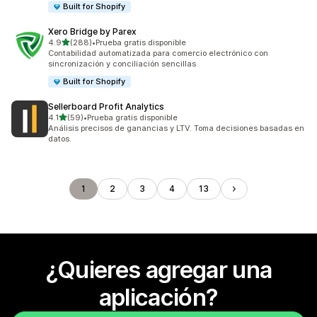
Built for Shopify
Xero Bridge by Parex
de 5 estrellas
4.9
(288)
•
Prueba gratis disponible
288 reseñas en total
Contabilidad automatizada para comercio electrónico con
sincronización y conciliación sencillas
Built for Shopify
Sellerboard Profit Analytics
de 5 estrellas
4.1
(59)
•
Prueba gratis disponible
59 reseñas en total
Análisis precisos de ganancias y LTV. Toma decisiones basadas en
datos.
1
2
3
4
13
¿Quieres agregar una
aplicación?