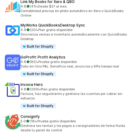
Link My Books for Xero & QBO
de 5 estrellas
4.8
(41)
•
Desde $21 al mes
41 reseñas en total
Contabilidad precisa en piloto automático en Xero o QuickBooks
Online
MyWorks QuickBooksDesktop Sync
de 5 estrellas
4.9
(20)
•
Plan gratis disponible
20 reseñas en total
Sincroniza ventas e inventario automáticamente con QuickBooks
Desktop
Built for Shopify
GoProfit: Profit Analytics
de 5 estrellas
4.8
(85)
•
Prueba gratis disponible
85 reseñas en total
Todo-en-Uno P&L: Beneficio real, anuncios y KPIs tiempo real
Built for Shopify
Invoice Hero
de 5 estrellas
4.8
(299)
•
Plan gratis disponible
299 reseñas en total
Factura, haz seguimiento y gestiona las cuentas por cobrar sin
esfuerzo
Built for Shopify
Consignify
de 5 estrellas
5.0
(18)
•
Prueba gratis disponible
18 reseñas en total
Gestiona las ventas y los pagos a consignadores de forma fluida
desde tu panel de control