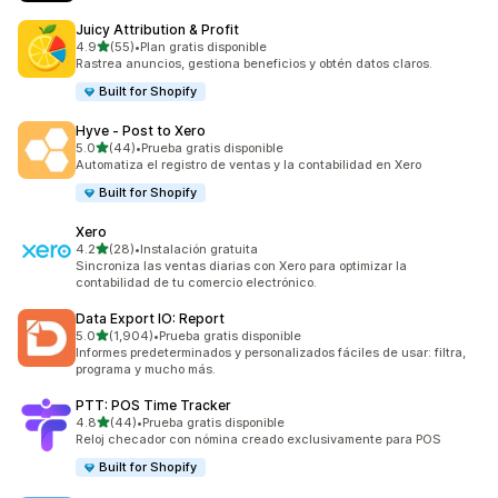
Juicy Attribution & Profit
de 5 estrellas
4.9
(55)
•
Plan gratis disponible
55 reseñas en total
Rastrea anuncios, gestiona beneficios y obtén datos claros.
Built for Shopify
Hyve ‑ Post to Xero
de 5 estrellas
5.0
(44)
•
Prueba gratis disponible
44 reseñas en total
Automatiza el registro de ventas y la contabilidad en Xero
Built for Shopify
Xero
de 5 estrellas
4.2
(28)
•
Instalación gratuita
28 reseñas en total
Sincroniza las ventas diarias con Xero para optimizar la
contabilidad de tu comercio electrónico.
Data Export IO: Report
de 5 estrellas
5.0
(1,904)
•
Prueba gratis disponible
1904 reseñas en total
Informes predeterminados y personalizados fáciles de usar: filtra,
programa y mucho más.
PTT: POS Time Tracker
de 5 estrellas
4.8
(44)
•
Prueba gratis disponible
44 reseñas en total
Reloj checador con nómina creado exclusivamente para POS
Built for Shopify