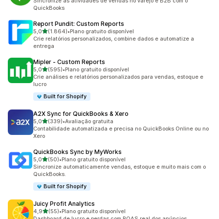
Sincronize as atividades de vendas no varejo e B2B com o
QuickBooks
Report Pundit: Custom Reports
de 5 estrelas
5,0
(1.864)
•
Plano gratuito disponível
1864 avaliações ao todo
Crie relatórios personalizados, combine dados e automatize a
entrega
Mipler ‑ Custom Reports
de 5 estrelas
5,0
(595)
•
Plano gratuito disponível
595 avaliações ao todo
Crie análises e relatórios personalizados para vendas, estoque e
lucro
Built for Shopify
A2X Sync for QuickBooks & Xero
de 5 estrelas
5,0
(339)
•
Avaliação gratuita
339 avaliações ao todo
Contabilidade automatizada e precisa no QuickBooks Online ou no
Xero
QuickBooks Sync by MyWorks
de 5 estrelas
5,0
(50)
•
Plano gratuito disponível
50 avaliações ao todo
Sincronize automaticamente vendas, estoque e muito mais com o
QuickBooks.
Built for Shopify
Juicy Profit Analytics
de 5 estrelas
4,9
(55)
•
Plano gratuito disponível
55 avaliações ao todo
Dashboard de lucro e perdas com ROAS real dos anúncios