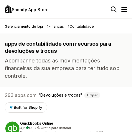
Shopify App Store
Gerenciamento de loja
Finanças
Contabilidade
apps de contabilidade com recursos para
devoluções e trocas
Acompanhe todas as movimentações
financeiras da sua empresa para ter tudo sob
controle.
293 apps com
Devoluções e trocas
Limpar
Built for Shopify
QuickBooks Online
de 5 estrelas
4,8
(3.177)
•
Grátis para instalar
3177 avaliações ao todo