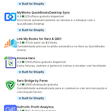
Built for Shopify
MyWorks QuickBooksDesktop Sync
de 5 estrelas
4,9
(20)
•
Plano gratuito disponível
20 avaliações ao todo
Sincronize automaticamente as vendas e o estoque com o
QuickBooks Desktop
Built for Shopify
Link My Books for Xero & QBO
de 5 estrelas
4,8
(41)
•
A partir de $21/mês
41 avaliações ao todo
Contabilidade precisa no piloto automático no Xero ou QuickBooks
Online
Invoice Hero
de 5 estrelas
4,8
(299)
•
Plano gratuito disponível
299 avaliações ao todo
Emita faturas, rastreie e gerencie contas a receber com facilidade
Built for Shopify
Xero Bridge by Parex
de 5 estrelas
4,9
(288)
•
Avaliação gratuita
288 avaliações ao todo
Contabilidade automatizada para e-commerce com sincronização e
conciliação fáceis
Built for Shopify
GoProfit: Profit Analytics
de 5 estrelas
4,8
(85)
•
Avaliação gratuita