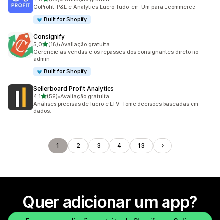
85 avaliações ao todo
GoProfit: P&L e Analytics Lucro Tudo-em-Um para Ecommerce
Built for Shopify
Consignify
de 5 estrelas
5,0
(18)
•
Avaliação gratuita
18 avaliações ao todo
Gerencie as vendas e os repasses dos consignantes direto no
admin
Built for Shopify
Sellerboard Profit Analytics
de 5 estrelas
4,1
(59)
•
Avaliação gratuita
59 avaliações ao todo
Análises precisas de lucro e LTV. Tome decisões baseadas em
dados.
1
2
3
4
13
Quer adicionar um app?