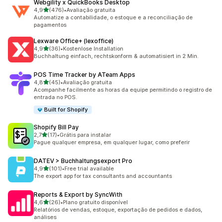
Webgility x QuickBooks Desktop
de 5 estrelas
4,9
(476)
•
Avaliação gratuita
476 avaliações ao todo
Automatize a contabilidade, o estoque e a reconciliação de
pagamentos
Lexware Office+ (lexoffice)
de 5 estrelas
4,9
(36)
•
Kostenlose Installation
36 avaliações ao todo
Buchhaltung einfach, rechtskonform & automatisiert in 2 Min.
POS Time Tracker by ATeam Apps
de 5 estrelas
4,8
(45)
•
Avaliação gratuita
45 avaliações ao todo
Acompanhe facilmente as horas da equipe permitindo o registro de
entrada no POS.
Built for Shopify
Shopify Bill Pay
de 5 estrelas
2,7
(17)
•
Grátis para instalar
17 avaliações ao todo
Pague qualquer empresa, em qualquer lugar, como preferir
DATEV > Buchhaltungsexport Pro
de 5 estrelas
4,9
(101)
•
Free trial available
101 avaliações ao todo
The export app for tax consultants and accountants
Reports & Export by SyncWith
de 5 estrelas
4,6
(26)
•
Plano gratuito disponível
26 avaliações ao todo
Relatórios de vendas, estoque, exportação de pedidos e dados,
análises