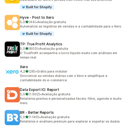
Built for Shopify
Hyve ‑ Post to Xero
de 5 estrelas
5,0
(44)
•
Avaliação gratuita
44 avaliações ao todo
Automatize os registros de vendas e a contabilidade para o Xero
Built for Shopify
TP: True Profit Analytics
de 5 estrelas
5,0
(803)
•
Avaliação gratuita
803 avaliações ao todo
O TrueProfit acompanha o lucro líquido exato com análises em
tempo real.
Xero
de 5 estrelas
4,2
(28)
•
Grátis para instalar
28 avaliações ao todo
Sincronize as vendas diárias com o Xero e simplifique a
contabilidade do e-commerce.
Data Export IO: Report
de 5 estrelas
5,0
(1.902)
•
Avaliação gratuita
1902 avaliações ao todo
Relatórios prontos e personalizados fáceis: filtre, agende e muito
mais.
BR ‑ Better Reports
de 5 estrelas
5,0
(1.140)
•
Avaliação gratuita
1140 avaliações ao todo
Relatórios e análises premium para explorar e exportar os dados.