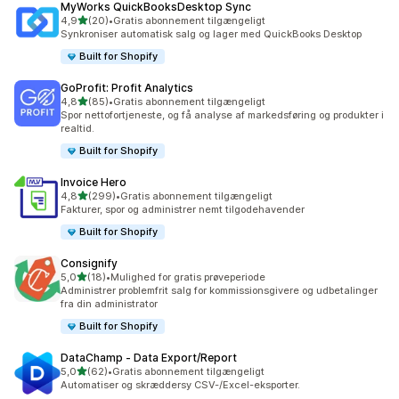
MyWorks QuickBooksDesktop Sync
ud af 5 stjerner
4,9
(20)
•
Gratis abonnement tilgængeligt
20 anmeldelser i alt
Synkroniser automatisk salg og lager med QuickBooks Desktop
Built for Shopify
GoProfit: Profit Analytics
ud af 5 stjerner
4,8
(85)
•
Gratis abonnement tilgængeligt
85 anmeldelser i alt
Spor nettofortjeneste, og få analyse af markedsføring og produkter i
realtid.
Built for Shopify
Invoice Hero
ud af 5 stjerner
4,8
(299)
•
Gratis abonnement tilgængeligt
299 anmeldelser i alt
Fakturer, spor og administrer nemt tilgodehavender
Built for Shopify
Consignify
ud af 5 stjerner
5,0
(18)
•
Mulighed for gratis prøveperiode
18 anmeldelser i alt
Administrer problemfrit salg for kommissionsgivere og udbetalinger
fra din administrator
Built for Shopify
DataChamp ‑ Data Export/Report
ud af 5 stjerner
5,0
(62)
•
Gratis abonnement tilgængeligt
62 anmeldelser i alt
Automatiser og skræddersy CSV-/Excel-eksporter.