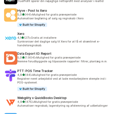
TrueProfit sporer din nøjagtige nettoprofit med analyser i realtid
Hyve ‑ Post to Xero
ud af 5 stjerner
5,0
(44)
•
Mulighed for gratis prøveperiode
44 anmeldelser i alt
Automatiser bogføring af salg og regnskab i Xero
Built for Shopify
Xero
ud af 5 stjerner
4,1
(27)
•
Gratis at installere
27 anmeldelser i alt
Synkroniser det daglige salg til Xero for at få et strømlinet e-
handelsregnskab.
Data Export IO: Report
ud af 5 stjerner
5,0
(1.904)
•
Mulighed for gratis prøveperiode
1904 anmeldelser i alt
Nemme forudbyggede og tilpassede rapporter: filtrer, planlæg m.m.
PTT: POS Time Tracker
ud af 5 stjerner
4,8
(44)
•
Mulighed for gratis prøveperiode
44 anmeldelser i alt
Registrer nemt arbejdstid ved at lade medarbejdere stemple ind i
POS-systemet.
Built for Shopify
Webgility x QuickBooks Desktop
ud af 5 stjerner
4,9
(475)
•
Mulighed for gratis prøveperiode
475 anmeldelser i alt
Automatiser regnskab, lagerstyring og afstemning af udbetalinger