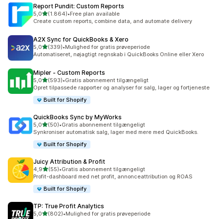
Report Pundit: Custom Reports
ud af 5 stjerner
5,0
(1.864)
•
Free plan available
1864 anmeldelser i alt
Create custom reports, combine data, and automate delivery
A2X Sync for QuickBooks & Xero
ud af 5 stjerner
5,0
(339)
•
Mulighed for gratis prøveperiode
339 anmeldelser i alt
Automatiseret, nøjagtigt regnskab i QuickBooks Online eller Xero
Mipler ‑ Custom Reports
ud af 5 stjerner
5,0
(593)
•
Gratis abonnement tilgængeligt
593 anmeldelser i alt
Opret tilpassede rapporter og analyser for salg, lager og fortjeneste
Built for Shopify
QuickBooks Sync by MyWorks
ud af 5 stjerner
5,0
(50)
•
Gratis abonnement tilgængeligt
50 anmeldelser i alt
Synkroniser automatisk salg, lager med mere med QuickBooks.
Built for Shopify
Juicy Attribution & Profit
ud af 5 stjerner
4,9
(55)
•
Gratis abonnement tilgængeligt
55 anmeldelser i alt
Profit-dashboard med net profit, annonceattribution og ROAS
Built for Shopify
TP: True Profit Analytics
ud af 5 stjerner
5,0
(802)
•
Mulighed for gratis prøveperiode
802 anmeldelser i alt