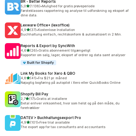
BR ‑ Better Reports
ud af 5 stjerner
5,0
(1.138)
•
Mulighed for gratis prøveperiode
1138 anmeldelser i alt
Førsteklasses rapportering og analyse til udforskning og eksport af
dine data.
Lexware Office+ (lexoffice)
ud af 5 stjerner
4,9
(37)
•
Kostenlose Installation
37 anmeldelser i alt
Buchhaltung einfach, rechtskonform & automatisiert in 2 Min.
Reports & Export by SyncWith
ud af 5 stjerner
4,6
(26)
•
Gratis abonnement tilgængeligt
26 anmeldelser i alt
Rapporter om salg, lager, eksport af ordrer og data samt analyser
Built for Shopify
Link My Books for Xero & QBO
ud af 5 stjerner
4,8
(41)
•
Fra $21 pr. måned
41 anmeldelser i alt
Nøjagtig bogføring på autopilot i Xero eller QuickBooks Online
Shopify Bill Pay
ud af 5 stjerner
2,7
(17)
•
Gratis at installere
17 anmeldelser i alt
Betal enhver virksomhed, hvor som helst og på den måde, du
foretrækker
DATEV > Buchhaltungsexport Pro
ud af 5 stjerner
4,9
(101)
•
Free trial available
101 anmeldelser i alt
The export app for tax consultants and accountants