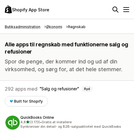
Shopify App Store
Butiksadministration
Økonomi
Regnskab
Alle apps til regnskab med funktionerne salg og
refusioner
Spor de penge, der kommer ind og ud af din
virksomhed, og sørg for, at det hele stemmer.
292 apps med
Salg og refusioner
Ryd
Built for Shopify
QuickBooks Online
ud af 5 stjerner
4,8
(3.173)
•
Gratis at installere
3173 anmeldelser i alt
Synkroniser din detail- og B2B-salgsaktivitet med QuickBooks