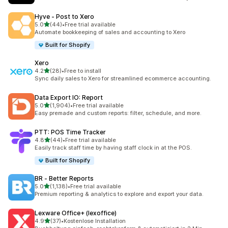
Hyve ‑ Post to Xero
5つ星中
5.0
(44)
•
Free trial available
合計レビュー数：44件
Automate bookkeeping of sales and accounting to Xero
Built for Shopify
Xero
5つ星中
4.2
(28)
•
Free to install
合計レビュー数：28件
Sync daily sales to Xero for streamlined ecommerce accounting.
Data Export IO: Report
5つ星中
5.0
(1,904)
•
Free trial available
合計レビュー数：1904件
Easy premade and custom reports: filter, schedule, and more.
PTT: POS Time Tracker
5つ星中
4.8
(44)
•
Free trial available
合計レビュー数：44件
Easily track staff time by having staff clock in at the POS.
Built for Shopify
BR ‑ Better Reports
5つ星中
5.0
(1,138)
•
Free trial available
合計レビュー数：1138件
Premium reporting & analytics to explore and export your data.
Lexware Office+ (lexoffice)
5つ星中
4.9
(37)
•
Kostenlose Installation
合計レビュー数：37件