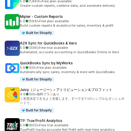
5つ星中
5.0
(1,864)
•
Free plan available
合計レビュー数：1864件
Create custom reports, combine data, and automate delivery
Mipler ‑ Custom Reports
5つ星中
5.0
(594)
•
Free plan available
合計レビュー数：594件
Build custom reports & analytics for sales, inventory & profit
Built for Shopify
A2X Sync for QuickBooks & Xero
5つ星中
5.0
(339)
•
Free trial available
合計レビュー数：339件
Automated, accurate accounting in QuickBooks Online or Xero
QuickBooks Sync by MyWorks
5つ星中
5.0
(50)
•
Free plan available
合計レビュー数：50件
Automatically sync sales, inventory & more with QuickBooks.
Built for Shopify
Juicy（ジュージー）– アトリビューション＆プロフィット
5つ星中
4.9
(55)
•
無料プランあり
合計レビュー数：55件
く意思決定できるよう支援します。すべてを1つのシンプルなダッシュボ
ードで。
Built for Shopify
TP: True Profit Analytics
5つ星中
5.0
(802)
•
Free trial available
合計レビュー数：802件
TrueProfit tracks accurate Net Profit with real-time analytics