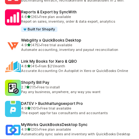
Buchhaltung einfach, rechtskonform & automatisiert in 2 Min.
Reports & Export by SyncWith
5つ星中
4.6
(26)
•
Free plan available
合計レビュー数：26件
Report on sales, inventory, order & data export, analytics
Built for Shopify
Webgility x QuickBooks Desktop
5つ星中
4.9
(475)
•
Free trial available
合計レビュー数：475件
Automate accounting, inventory and payout reconciliation
Link My Books for Xero & QBO
5つ星中
4.8
(41)
•
From $21/month
合計レビュー数：41件
Accurate Accounting On Autopilot in Xero or QuickBooks Online
Shopify Bill Pay
5つ星中
2.7
(17)
•
Free to install
合計レビュー数：17件
Pay any business, anywhere, any way you want
DATEV > Buchhaltungsexport Pro
5つ星中
4.9
(101)
•
Free trial available
合計レビュー数：101件
The export app for tax consultants and accountants
MyWorks QuickBooksDesktop Sync
5つ星中
4.9
(20)
•
Free plan available
合計レビュー数：20件
Automatically sync sales and inventory with QuickBooks Desktop