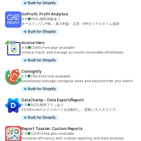
Built for Shopify
GoProfit: Profit Analytics
5つ星中
4.8
(85)
•
無料体験あり
合計レビュー数：85件
オールインワンP&L：真の利益・広告・KPIをリアルタイム追跡
Built for Shopify
Invoice Hero
5つ星中
4.8
(299)
•
Free plan available
合計レビュー数：299件
Invoice, track, and manage accounts receivable effortlessly
Built for Shopify
Consignify
5つ星中
5.0
(18)
•
Free trial available
合計レビュー数：18件
Seamlessly manage consignor sales and payouts from your admin
Built for Shopify
DataChamp ‑ Data Export/Report
5つ星中
5.0
(62)
•
無料プランあり
合計レビュー数：62件
CSV/Excelのエクスポートを自動化し、柔軟にカスタマイズ。
Built for Shopify
Report Toaster: Custom Reports
5つ星中
5.0
(204)
•
Free plan available
合計レビュー数：204件
Increase efficiency with custom reporting and data analysis