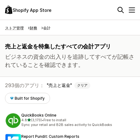
Shopify App Store
ストア管理
財務
会計
売上と返金を特集したすべての会計アプリ
ビジネスの資金の出入りを追跡してすべてが記帳さ
れていることを確認できます。
293個のアプリ：
売上と返金
クリア
Built for Shopify
QuickBooks Online
5つ星中
4.8
(3,173)
•
Free to install
合計レビュー数：3173件
Sync your retail and B2B sales activity to QuickBooks
Report Pundit: Custom Reports