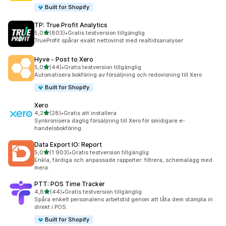
Built for Shopify
TP: True Profit Analytics
av 5 stjärnor
5,0
(803)
•
Gratis testversion tillgänglig
803 recensioner totalt
TrueProfit spårar exakt nettovinst med realtidsanalyser
Hyve ‑ Post to Xero
av 5 stjärnor
5,0
(44)
•
Gratis testversion tillgänglig
44 recensioner totalt
Automatisera bokföring av försäljning och redovisning till Xero
Built for Shopify
Xero
av 5 stjärnor
4,2
(28)
•
Gratis att installera
28 recensioner totalt
Synkronisera daglig försäljning till Xero för smidigare e-
handelsbokföring.
Data Export IO: Report
av 5 stjärnor
5,0
(1 903)
•
Gratis testversion tillgänglig
1903 recensioner totalt
Enkla, färdiga och anpassade rapporter: filtrera, schemalägg med
mera.
PTT: POS Time Tracker
av 5 stjärnor
4,8
(44)
•
Gratis testversion tillgänglig
44 recensioner totalt
Spåra enkelt personalens arbetstid genom att låta dem stämpla in
direkt i POS.
Built for Shopify