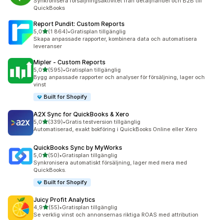
Synkronisera försäljningsaktivitet från detaljhandel och B2B till
QuickBooks
Report Pundit: Custom Reports
av 5 stjärnor
5,0
(1 864)
•
Gratisplan tillgänglig
1864 recensioner totalt
Skapa anpassade rapporter, kombinera data och automatisera
leveranser
Mipler ‑ Custom Reports
av 5 stjärnor
5,0
(595)
•
Gratisplan tillgänglig
595 recensioner totalt
Bygg anpassade rapporter och analyser för försäljning, lager och
vinst
Built for Shopify
A2X Sync for QuickBooks & Xero
av 5 stjärnor
5,0
(339)
•
Gratis testversion tillgänglig
339 recensioner totalt
Automatiserad, exakt bokföring i QuickBooks Online eller Xero
QuickBooks Sync by MyWorks
av 5 stjärnor
5,0
(50)
•
Gratisplan tillgänglig
50 recensioner totalt
Synkronisera automatiskt försäljning, lager med mera med
QuickBooks.
Built for Shopify
Juicy Profit Analytics
av 5 stjärnor
4,9
(55)
•
Gratisplan tillgänglig
55 recensioner totalt
Se verklig vinst och annonsernas riktiga ROAS med attribution