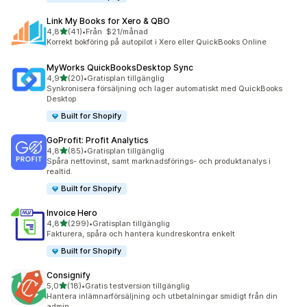
Link My Books for Xero & QBO
av 5 stjärnor
4,8
(41)
•
Från $21/månad
41 recensioner totalt
Korrekt bokföring på autopilot i Xero eller QuickBooks Online
MyWorks QuickBooksDesktop Sync
av 5 stjärnor
4,9
(20)
•
Gratisplan tillgänglig
20 recensioner totalt
Synkronisera försäljning och lager automatiskt med QuickBooks
Desktop
Built for Shopify
GoProfit: Profit Analytics
av 5 stjärnor
4,8
(85)
•
Gratisplan tillgänglig
85 recensioner totalt
Spåra nettovinst, samt marknadsförings- och produktanalys i
realtid.
Built for Shopify
Invoice Hero
av 5 stjärnor
4,8
(299)
•
Gratisplan tillgänglig
299 recensioner totalt
Fakturera, spåra och hantera kundreskontra enkelt
Built for Shopify
Consignify
av 5 stjärnor
5,0
(18)
•
Gratis testversion tillgänglig
18 recensioner totalt
Hantera inlämnarförsäljning och utbetalningar smidigt från din
admin