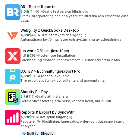
BR ‑ Better Reports
av 5 stjärnor
5,0
(1 140)
•
Gratis testversion tillgänglig
1140 recensioner totalt
Premiumrapportering och analys för att utforska och exportera dina
data.
Webgility x QuickBooks Desktop
av 5 stjärnor
4,9
(476)
•
Gratis testversion tillgänglig
476 recensioner totalt
Automatisera bokföring, lager och avstämning av utbetalningar
Lexware Office+ (lexoffice)
av 5 stjärnor
4,9
(36)
•
Kostenlose Installation
36 recensioner totalt
Buchhaltung einfach, rechtskonform & automatisiert in 2 Min.
DATEV > Buchhaltungsexport Pro
av 5 stjärnor
4,9
(101)
•
Free trial available
101 recensioner totalt
The export app for tax consultants and accountants
Shopify Bill Pay
av 5 stjärnor
2,7
(17)
•
Gratis att installera
17 recensioner totalt
Betala vilket företag som helst, var som helst, hur du vill
Reports & Export by SyncWith
av 5 stjärnor
4,6
(26)
•
Gratisplan tillgänglig
26 recensioner totalt
Rapporter för försäljning, lagersaldo, order- och dataexport samt
analyser
Built for Shopify