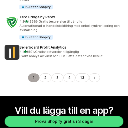
Built for Shopify
Xero Bridge by Parex
av 5 stjärnor
4,9
(288)
•
Gratis testversion tillgänglig
288 recensioner totalt
Automatiserad e-handelsbokföring med enkel synkronisering och
avstämning
Built for Shopify
Sellerboard Profit Analytics
av 5 stjärnor
4,1
(59)
•
Gratis testversion tillgänglig
59 recensioner totalt
Exakt analys av vinst och LTV. Fatta datadrivna beslut.
1
2
3
4
13
Vill du lägga till en app?
Prova Shopify gratis i 3 dagar