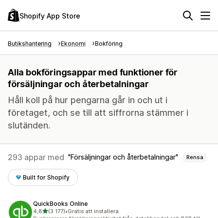
Shopify App Store
Butikshantering
Ekonomi
Bokföring
Alla bokföringsappar med funktioner för
försäljningar och återbetalningar
Håll koll på hur pengarna går in och ut i
företaget, och se till att siffrorna stämmer i
slutänden.
293 appar med
Försäljningar och återbetalningar
Rensa
Built for Shopify
QuickBooks Online
av 5 stjärnor
4,8
(3 177)
•
Gratis att installera
3177 recensioner totalt