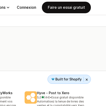
ions
Connexion
Faire un essai gratuit
Built for Shopify
MyWorks
Hyve ‑ Post to Xero
étoile(s) sur 5
isponible
5,0
(44)
•
Essai gratuit disponible
44 avis au total
ement vos
Automatisez la tenue de livres des
 plus encore
ventes et la comptabilité vers Xero