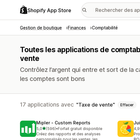
Shopify App Store
Gestion de boutique
Finances
Comptabilité
Toutes les applications de comptabi
vente
Contrôlez l’argent qui entre et sort de la
les comptes sont bons
17 applications avec
Taxe de vente
Effacer
Mipler ‑ Custom Reports
Jui
étoile(s) sur 5
5,0
(596)
•
Forfait gratuit disponible
4,9
596 avis au total
56 
Créez des rapports et des analyses
Pro
personnalisés pour les ventes, les
RO