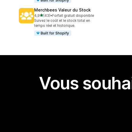
Built for Shopify
Merchbees Valeur du Stock
étoile(s) sur 5
4,9
(43)
•
Forfait gratuit disponible
43 avis au total
Suivez le coût et le stock total en
temps réel et historique.
Built for Shopify
Vous souhai