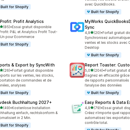
avec QuickBooks.
Built for Shopify
Built for Shopify
rofit: Profit Analytics
MyWorks QuickBooks
étoile(s) sur 5
(85)
•
Essai gratuit disponible
Sync
avis au total
rofit: P&L et Analytics Profit Tout-
étoile(s) sur 5
4,9
(20)
•
Forfait gratuit d
20 avis au total
-Un pour Ecommerce
Synchronisez automatique
ventes et les stocks avec
Built for Shopify
Desktop
Built for Shopify
ports & Export by SyncWith
Report Toaster: Cust
étoile(s) sur 5
étoile(s) sur 5
(26)
•
Forfait gratuit disponible
5,0
(204)
•
Forfait gratuit
avis au total
204 avis au total
ports sur les ventes, les stocks,
Gagnez en efficacité grâce 
xportation de commandes et de
de rapports personnalisés 
nées, analyses
l’analyse des données
Built for Shopify
Built for Shopify
vdesk Buchhaltung 2027+
Easy Reports & Data E
étoile(s) sur 5
étoile(s) sur 5
(49)
•
Kostenlose Installation
4,9
(79)
•
Essai gratuit di
avis au total
79 avis au total
hhaltung einfach, rechtskonform &
Créez n’importe quel rappor
omatisiert in 2 Min.
automatisez les exportati
contrôle total.
Built for Shopify