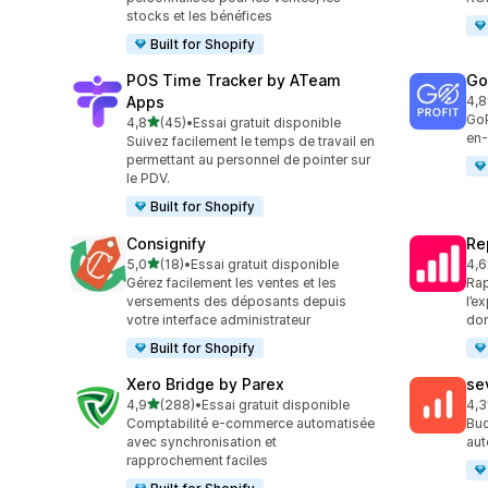
stocks et les bénéfices
Built for Shopify
POS Time Tracker by ATeam
GoP
Apps
4,8
85 
GoP
étoile(s) sur 5
4,8
(45)
•
Essai gratuit disponible
45 avis au total
en
Suivez facilement le temps de travail en
permettant au personnel de pointer sur
le PDV.
Built for Shopify
Consignify
Re
étoile(s) sur 5
5,0
(18)
•
Essai gratuit disponible
4,6
18 avis au total
26 
Gérez facilement les ventes et les
Rap
versements des déposants depuis
l’e
votre interface administrateur
don
Built for Shopify
Xero Bridge by Parex
se
étoile(s) sur 5
4,9
(288)
•
Essai gratuit disponible
4,3
288 avis au total
49 
Comptabilité e-commerce automatisée
Buc
avec synchronisation et
aut
rapprochement faciles