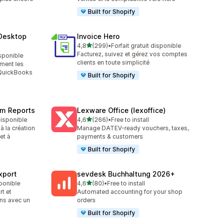
Built for Shopify
Desktop
Invoice Hero
étoile(s) sur 5
4,8
(299)
•
Forfait gratuit disponible
299 avis au total
Facturez, suivez et gérez vos comptes
isponible
clients en toute simplicité
ment les
 QuickBooks
Built for Shopify
om Reports
Lexware Office (lexoffice)
étoile(s) sur 5
 disponible
4,6
(266)
•
Free to install
266 avis au total
à la création
Manage DATEV-ready vouchers, taxes,
et à
payments & customers
Built for Shopify
xport
sevdesk Buchhaltung 2026+
étoile(s) sur 5
sponible
4,6
(80)
•
Free to install
80 avis au total
t et
Automated accounting for your shop
ons avec un
orders
Built for Shopify