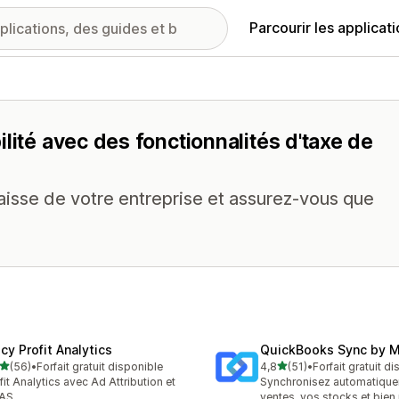
Parcourir les applicat
lité avec des fonctionnalités d'taxe de
 caisse de votre entreprise et assurez-vous que
cy Profit Analytics
QuickBooks Sync by 
étoile(s) sur 5
étoile(s) sur 5
(56)
•
Forfait gratuit disponible
4,8
(51)
•
Forfait gratuit d
avis au total
51 avis au total
fit Analytics avec Ad Attribution et
Synchronisez automatiqu
AS
ventes, vos stocks et bien