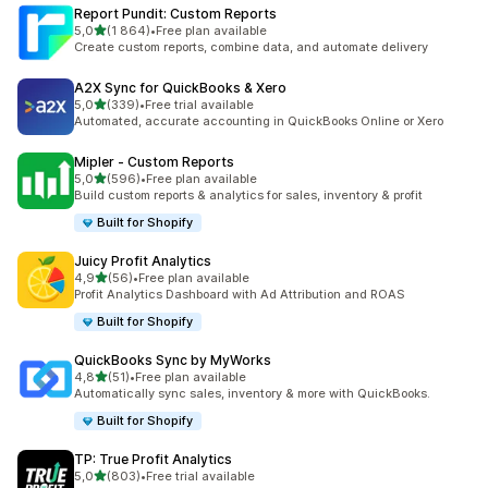
Report Pundit: Custom Reports
na 5 gwiazdek
5,0
(1 864)
•
Free plan available
Łączna liczba recenzji: 1864
Create custom reports, combine data, and automate delivery
A2X Sync for QuickBooks & Xero
na 5 gwiazdek
5,0
(339)
•
Free trial available
Łączna liczba recenzji: 339
Automated, accurate accounting in QuickBooks Online or Xero
Mipler ‑ Custom Reports
na 5 gwiazdek
5,0
(596)
•
Free plan available
Łączna liczba recenzji: 596
Build custom reports & analytics for sales, inventory & profit
Built for Shopify
Juicy Profit Analytics
na 5 gwiazdek
4,9
(56)
•
Free plan available
Łączna liczba recenzji: 56
Profit Analytics Dashboard with Ad Attribution and ROAS
Built for Shopify
QuickBooks Sync by MyWorks
na 5 gwiazdek
4,8
(51)
•
Free plan available
Łączna liczba recenzji: 51
Automatically sync sales, inventory & more with QuickBooks.
Built for Shopify
TP: True Profit Analytics
na 5 gwiazdek
5,0
(803)
•
Free trial available
Łączna liczba recenzji: 803