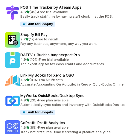
POS Time Tracker by ATeam Apps
na 5 gwiazdek
4,8
(45)
•
Free trial available
Łączna liczba recenzji: 45
Easily track staff time by having staff clock in at the POS.
Built for Shopify
Shopify Bill Pay
na 5 gwiazdek
2,7
(17)
•
Free to install
Łączna liczba recenzji: 17
Pay any business, anywhere, any way you want
DATEV > Buchhaltungsexport Pro
na 5 gwiazdek
4,9
(101)
•
Free trial available
Łączna liczba recenzji: 101
The export app for tax consultants and accountants
Link My Books for Xero & QBO
na 5 gwiazdek
4,8
(41)
•
From $21/month
Łączna liczba recenzji: 41
Accurate Accounting On Autopilot in Xero or QuickBooks Online
MyWorks QuickBooksDesktop Sync
na 5 gwiazdek
4,9
(20)
•
Free plan available
Łączna liczba recenzji: 20
Automatically sync sales and inventory with QuickBooks Desktop
Built for Shopify
GoProfit: Profit Analytics
na 5 gwiazdek
4,8
(85)
•
Free plan available
Łączna liczba recenzji: 85
Track net profit, real-time marketing & product analytics.