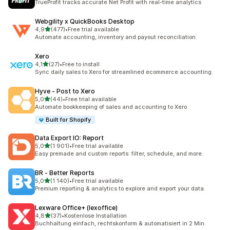
TrueProfit tracks accurate Net Profit with real-time analytics
Webgility x QuickBooks Desktop
na 5 gwiazdek
4,9
(477)
•
Free trial available
Łączna liczba recenzji: 477
Automate accounting, inventory and payout reconciliation
Xero
na 5 gwiazdek
4,1
(27)
•
Free to install
Łączna liczba recenzji: 27
Sync daily sales to Xero for streamlined ecommerce accounting.
Hyve ‑ Post to Xero
na 5 gwiazdek
5,0
(44)
•
Free trial available
Łączna liczba recenzji: 44
Automate bookkeeping of sales and accounting to Xero
Built for Shopify
Data Export IO: Report
na 5 gwiazdek
5,0
(1 901)
•
Free trial available
Łączna liczba recenzji: 1901
Easy premade and custom reports: filter, schedule, and more.
BR ‑ Better Reports
na 5 gwiazdek
5,0
(1 140)
•
Free trial available
Łączna liczba recenzji: 1140
Premium reporting & analytics to explore and export your data.
Lexware Office+ (lexoffice)
na 5 gwiazdek
4,8
(37)
•
Kostenlose Installation
Łączna liczba recenzji: 37
Buchhaltung einfach, rechtskonform & automatisiert in 2 Min.