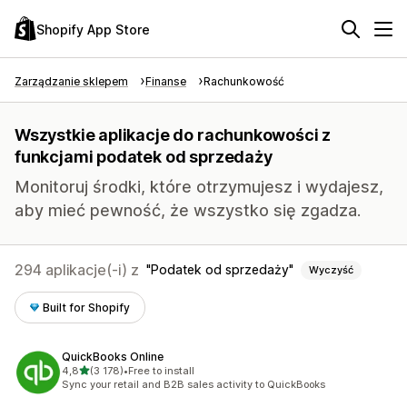
Shopify App Store
Zarządzanie sklepem
Finanse
Rachunkowość
Wszystkie aplikacje do rachunkowości z
funkcjami podatek od sprzedaży
Monitoruj środki, które otrzymujesz i wydajesz,
aby mieć pewność, że wszystko się zgadza.
294 aplikacje(-i) z
Podatek od sprzedaży
Wyczyść
Built for Shopify
QuickBooks Online
na 5 gwiazdek
4,8
(3 178)
•
Free to install
Łączna liczba recenzji: 3178
Sync your retail and B2B sales activity to QuickBooks