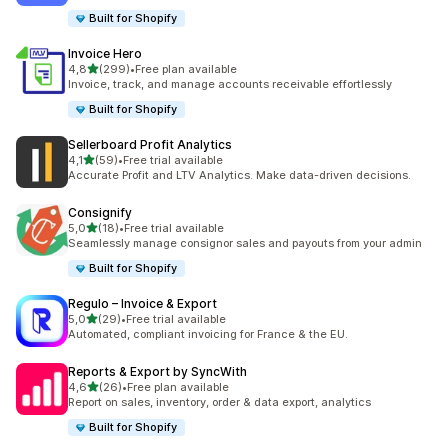
Built for Shopify
Invoice Hero
na 5 gwiazdek
4,8
(299)
•
Free plan available
Łączna liczba recenzji: 299
Invoice, track, and manage accounts receivable effortlessly
Built for Shopify
Sellerboard Profit Analytics
na 5 gwiazdek
4,1
(59)
•
Free trial available
Łączna liczba recenzji: 59
Accurate Profit and LTV Analytics. Make data-driven decisions.
Consignify
na 5 gwiazdek
5,0
(18)
•
Free trial available
Łączna liczba recenzji: 18
Seamlessly manage consignor sales and payouts from your admin
Built for Shopify
Regulo – Invoice & Export
na 5 gwiazdek
5,0
(29)
•
Free trial available
Łączna liczba recenzji: 29
Automated, compliant invoicing for France & the EU.
Reports & Export by SyncWith
na 5 gwiazdek
4,6
(26)
•
Free plan available
Łączna liczba recenzji: 26
Report on sales, inventory, order & data export, analytics
Built for Shopify