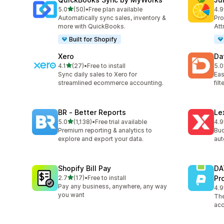
เต็ม 5 ดาว
5.0
(50)
•
Free plan available
4.9
ทั้งหมด 50 รีวิว
ทั้ง
Automatically sync sales, inventory &
Pro
more with QuickBooks.
Att
Built for Shopify
Xero
Da
เต็ม 5 ดาว
4.1
(27)
•
Free to install
5.0
ทั้งหมด 27 รีวิว
ทั้ง
Sync daily sales to Xero for
Eas
streamlined ecommerce accounting.
fil
BR ‑ Better Reports
Le
เต็ม 5 ดาว
5.0
(1,138)
•
Free trial available
4.9
ทั้งหมด 1138 รีวิว
ทั้ง
Premium reporting & analytics to
Buc
explore and export your data.
aut
Shopify Bill Pay
DA
เต็ม 5 ดาว
2.7
(17)
•
Free to install
Pr
ทั้งหมด 17 รีวิว
Pay any business, anywhere, any way
4.9
ทั้ง
you want
The
acc