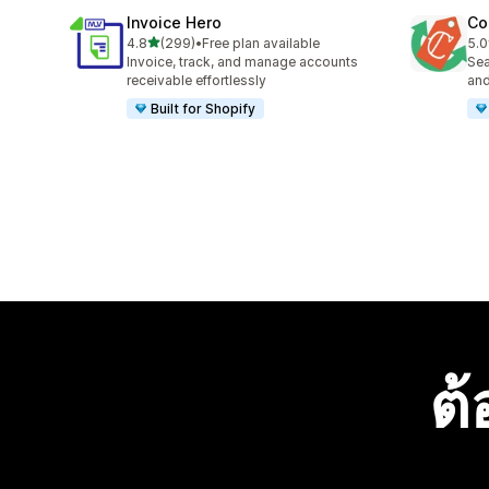
Invoice Hero
Co
เต็ม 5 ดาว
4.8
(299)
•
Free plan available
5.0
ทั้งหมด 299 รีวิว
ทั้ง
Invoice, track, and manage accounts
Sea
receivable effortlessly
and
Built for Shopify
ต้