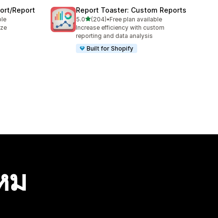
ort/Report
Report Toaster: Custom Reports
เต็ม 5 ดาว
ble
5.0
(204)
•
Free plan available
ทั้งหมด 204 รีวิว
ize
Increase efficiency with custom
reporting and data analysis
Built for Shopify
ไหม