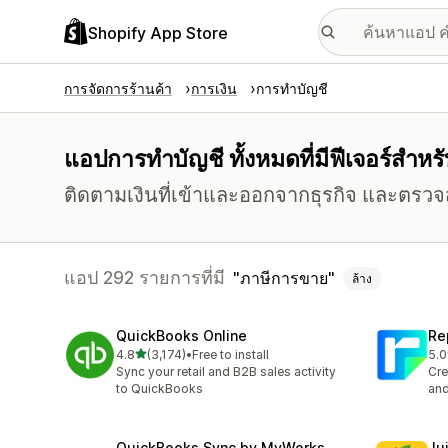
Shopify App Store
การจัดการร้านค้า
การเงิน
การทำบัญชี
แอปการทำบัญชี ทั้งหมดที่มีฟีเจอร์สำห
ติดตามเงินที่เข้าและออกจากธุรกิจ และตรวจ
แอป 292 รายการที่มี
ภาษีการขาย
ล้าง
QuickBooks Online
Re
เต็ม 5 ดาว
4.8
(3,174)
•
Free to install
5.0
ทั้งหมด 3174 รีวิว
ทั้ง
Sync your retail and B2B sales activity
Cre
to QuickBooks
and
QuickBooks Sync by MyWorks
Jui