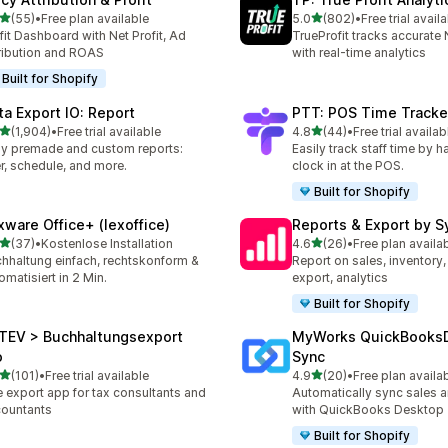
เต็ม 5 ดาว
เต็ม 5 ดาว
(55)
•
Free plan available
5.0
(802)
•
Free trial avail
หมด 55 รีวิว
ทั้งหมด 802 รีวิว
fit Dashboard with Net Profit, Ad
TrueProfit tracks accurate N
ribution and ROAS
with real-time analytics
Built for Shopify
ta Export IO: Report
PTT: POS Time Tracke
เต็ม 5 ดาว
เต็ม 5 ดาว
(1,904)
•
Free trial available
4.8
(44)
•
Free trial availab
หมด 1904 รีวิว
ทั้งหมด 44 รีวิว
y premade and custom reports:
Easily track staff time by h
ter, schedule, and more.
clock in at the POS.
Built for Shopify
xware Office+ (lexoffice)
Reports & Export by S
เต็ม 5 ดาว
เต็ม 5 ดาว
(37)
•
Kostenlose Installation
4.6
(26)
•
Free plan availa
หมด 37 รีวิว
ทั้งหมด 26 รีวิว
hhaltung einfach, rechtskonform &
Report on sales, inventory,
omatisiert in 2 Min.
export, analytics
Built for Shopify
TEV > Buchhaltungsexport
MyWorks QuickBooks
o
Sync
เต็ม 5 ดาว
เต็ม 5 ดาว
(101)
•
Free trial available
4.9
(20)
•
Free plan availa
หมด 101 รีวิว
ทั้งหมด 20 รีวิว
 export app for tax consultants and
Automatically sync sales a
ountants
with QuickBooks Desktop
Built for Shopify