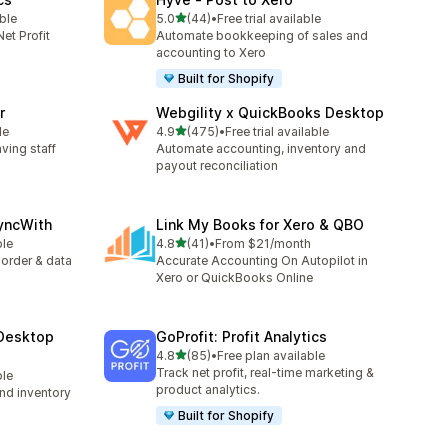
เต็ม 5 ดาว
able
5.0
(44)
•
Free trial available
ทั้งหมด 44 รีวิว
et Profit
Automate bookkeeping of sales and
accounting to Xero
Built for Shopify
r
Webgility x QuickBooks Desktop
เต็ม 5 ดาว
le
4.9
(475)
•
Free trial available
ทั้งหมด 475 รีวิว
aving staff
Automate accounting, inventory and
payout reconciliation
yncWith
Link My Books for Xero & QBO
เต็ม 5 ดาว
ble
4.8
(41)
•
From $21/month
ทั้งหมด 41 รีวิว
 order & data
Accurate Accounting On Autopilot in
Xero or QuickBooks Online
Desktop
GoProfit: Profit Analytics
เต็ม 5 ดาว
4.8
(85)
•
Free plan available
ทั้งหมด 85 รีวิว
Track net profit, real-time marketing &
ble
product analytics.
nd inventory
Built for Shopify