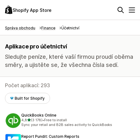
Shopify App Store
Správa obchodu
Finance
Účetnictví
Aplikace pro účetnictví
Sledujte peníze, které vaší firmou proudí oběma
směry, a ujistěte se, že všechna čísla sedí.
Počet aplikací: 293
Built for Shopify
QuickBooks Online
z 5 hvězd
4,8
(3 178)
•
Free to install
Celkový počet recenzí: 3178
Sync your retail and B2B sales activity to QuickBooks
Report Pundit: Custom Reports