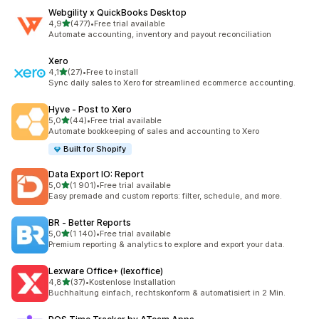
Webgility x QuickBooks Desktop
z 5 hvězd
4,9
(477)
•
Free trial available
Celkový počet recenzí: 477
Automate accounting, inventory and payout reconciliation
Xero
z 5 hvězd
4,1
(27)
•
Free to install
Celkový počet recenzí: 27
Sync daily sales to Xero for streamlined ecommerce accounting.
Hyve ‑ Post to Xero
z 5 hvězd
5,0
(44)
•
Free trial available
Celkový počet recenzí: 44
Automate bookkeeping of sales and accounting to Xero
Built for Shopify
Data Export IO: Report
z 5 hvězd
5,0
(1 901)
•
Free trial available
Celkový počet recenzí: 1901
Easy premade and custom reports: filter, schedule, and more.
BR ‑ Better Reports
z 5 hvězd
5,0
(1 140)
•
Free trial available
Celkový počet recenzí: 1140
Premium reporting & analytics to explore and export your data.
Lexware Office+ (lexoffice)
z 5 hvězd
4,8
(37)
•
Kostenlose Installation
Celkový počet recenzí: 37
Buchhaltung einfach, rechtskonform & automatisiert in 2 Min.