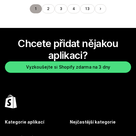
1
2
3
4
13
Chcete přidat nějakou
aplikaci?
Vyzkoušejte si Shopify zdarma na 3 dny
Kategorie aplikací
Nejčastější kategorie