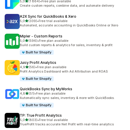
z 5 hvězd
5,0
(1 864)
•
Free plan available
Celkový počet recenzí: 1864
Create custom reports, combine data, and automate delivery
A2X Sync for QuickBooks & Xero
z 5 hvězd
5,0
(339)
•
Free trial available
Celkový počet recenzí: 339
Automated, accurate accounting in QuickBooks Online or Xero
Mipler ‑ Custom Reports
z 5 hvězd
5,0
(596)
•
Free plan available
Celkový počet recenzí: 596
Build custom reports & analytics for sales, inventory & profit
Built for Shopify
Juicy Profit Analytics
z 5 hvězd
4,9
(56)
•
Free plan available
Celkový počet recenzí: 56
Profit Analytics Dashboard with Ad Attribution and ROAS
Built for Shopify
QuickBooks Sync by MyWorks
z 5 hvězd
4,8
(51)
•
Free plan available
Celkový počet recenzí: 51
Automatically sync sales, inventory & more with QuickBooks.
Built for Shopify
TP: True Profit Analytics
z 5 hvězd
5,0
(803)
•
Free trial available
Celkový počet recenzí: 803
TrueProfit tracks accurate Net Profit with real-time analytics