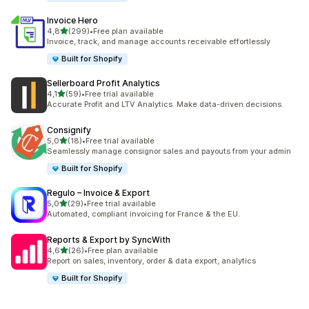
Invoice Hero
z 5 hvězd
4,8
(299)
•
Free plan available
Celkový počet recenzí: 299
Invoice, track, and manage accounts receivable effortlessly
Built for Shopify
Sellerboard Profit Analytics
z 5 hvězd
4,1
(59)
•
Free trial available
Celkový počet recenzí: 59
Accurate Profit and LTV Analytics. Make data-driven decisions.
Consignify
z 5 hvězd
5,0
(18)
•
Free trial available
Celkový počet recenzí: 18
Seamlessly manage consignor sales and payouts from your admin
Built for Shopify
Regulo – Invoice & Export
z 5 hvězd
5,0
(29)
•
Free trial available
Celkový počet recenzí: 29
Automated, compliant invoicing for France & the EU.
Reports & Export by SyncWith
z 5 hvězd
4,6
(26)
•
Free plan available
Celkový počet recenzí: 26
Report on sales, inventory, order & data export, analytics
Built for Shopify