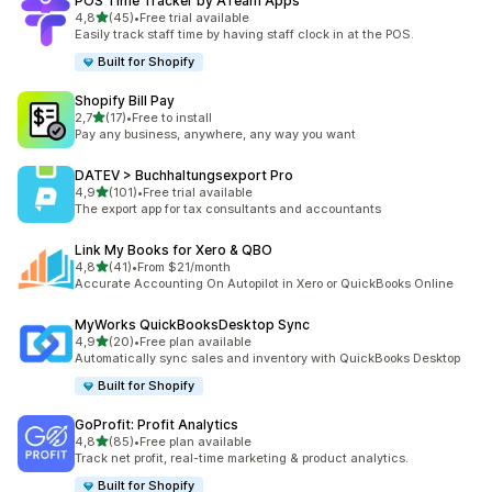
POS Time Tracker by ATeam Apps
z 5 hvězd
4,8
(45)
•
Free trial available
Celkový počet recenzí: 45
Easily track staff time by having staff clock in at the POS.
Built for Shopify
Shopify Bill Pay
z 5 hvězd
2,7
(17)
•
Free to install
Celkový počet recenzí: 17
Pay any business, anywhere, any way you want
DATEV > Buchhaltungsexport Pro
z 5 hvězd
4,9
(101)
•
Free trial available
Celkový počet recenzí: 101
The export app for tax consultants and accountants
Link My Books for Xero & QBO
z 5 hvězd
4,8
(41)
•
From $21/month
Celkový počet recenzí: 41
Accurate Accounting On Autopilot in Xero or QuickBooks Online
MyWorks QuickBooksDesktop Sync
z 5 hvězd
4,9
(20)
•
Free plan available
Celkový počet recenzí: 20
Automatically sync sales and inventory with QuickBooks Desktop
Built for Shopify
GoProfit: Profit Analytics
z 5 hvězd
4,8
(85)
•
Free plan available
Celkový počet recenzí: 85
Track net profit, real-time marketing & product analytics.
Built for Shopify