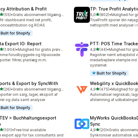
cy Attribution & Profit
TP: True Profit Analyti
ud af 5 stjerner
ud af 5 stjerner
(55)
•
Gratis abonnement tilgængeligt
5,0
(802)
•
anmeldelser i alt
802 anmeldelser i alt
fit-dashboard med net profit,
TrueProfit sporer din nøjag
onceattribution og ROAS
nettoprofit med analyser i r
Built for Shopify
ta Export IO: Report
PTT: POS Time Tracke
ud af 5 stjerner
ud af 5 stjerner
(1.904)
•
Mulighed for gratis prøveperiode
4,8
(44)
•
4 anmeldelser i alt
44 anmeldelser i alt
mme forudbyggede og tilpassede
Registrer nemt arbejdstid v
porter: filtrer, planlæg m.m.
medarbejdere stemple ind 
systemet.
Built for Shopify
ports & Export by SyncWith
Webgility x QuickBoo
ud af 5 stjerner
ud af 5 stjerner
(26)
•
Gratis abonnement tilgængeligt
4,9
(475)
•
anmeldelser i alt
475 anmeldelser i alt
porter om salg, lager, eksport af
Automatiser regnskab, lag
rer og data samt analyser
afstemning af udbetalinger
Built for Shopify
TEV > Buchhaltungsexport
MyWorks QuickBooks
o
Sync
ud af 5 stjerner
ud af 5 stjerner
(101)
•
Free trial available
4,9
(20)
•
 anmeldelser i alt
20 anmeldelser i alt
 export app for tax consultants and
Synkroniser automatisk sal