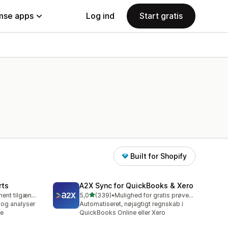
se apps
Log ind
Start gratis
Built for Shopify
rts
A2X Sync for QuickBooks & Xero
ud af 5 stjerner
Gratis abonnement tilgængeligt
5,0
(339)
•
Mulighed for gratis prøveperiode
339 anmeldelser i alt
 og analyser
Automatiseret, nøjagtigt regnskab i
te
QuickBooks Online eller Xero