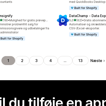
ountants
med QuickBooks Desktop
Built for Shopify
nsignify
DataChamp ‑ Data Exp
ud af 5 stjerner
ud af 5 stjerner
(18)
•
Mulighed for gratis prøveperiode
5,0
(62)
•
anmeldelser i alt
62 anmeldelser i alt
inistrer problemfrit salg for
Automatiser og skrædder
missionsgivere og udbetalinger fra
CSV-/Excel-eksporter.
 administrator
Built for Shopify
Built for Shopify
Næste
1
2
3
4
…
13
il du tilføje en ap