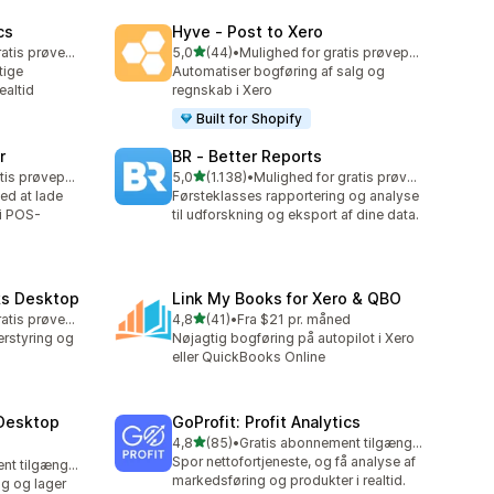
cs
Hyve ‑ Post to Xero
ud af 5 stjerner
Mulighed for gratis prøveperiode
5,0
(44)
•
Mulighed for gratis prøveperiode
44 anmeldelser i alt
tige
Automatiser bogføring af salg og
ealtid
regnskab i Xero
Built for Shopify
r
BR ‑ Better Reports
ud af 5 stjerner
Mulighed for gratis prøveperiode
5,0
(1.138)
•
Mulighed for gratis prøveperiode
1138 anmeldelser i alt
ed at lade
Førsteklasses rapportering og analyse
i POS-
til udforskning og eksport af dine data.
ks Desktop
Link My Books for Xero & QBO
ud af 5 stjerner
Mulighed for gratis prøveperiode
4,8
(41)
•
Fra $21 pr. måned
41 anmeldelser i alt
erstyring og
Nøjagtig bogføring på autopilot i Xero
eller QuickBooks Online
Desktop
GoProfit: Profit Analytics
ud af 5 stjerner
4,8
(85)
•
Gratis abonnement tilgængeligt
85 anmeldelser i alt
Spor nettofortjeneste, og få analyse af
Gratis abonnement tilgængeligt
markedsføring og produkter i realtid.
g og lager