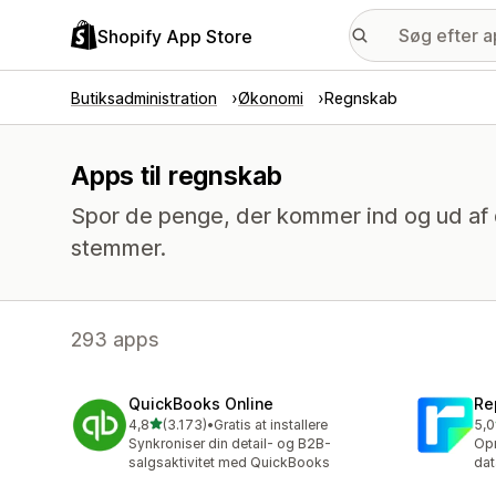
Shopify App Store
Butiksadministration
Økonomi
Regnskab
Apps til regnskab
Spor de penge, der kommer ind og ud af d
stemmer.
293 apps
QuickBooks Online
Re
ud af 5 stjerner
4,8
(3.173)
•
Gratis at installere
5,0
3173 anmeldelser i alt
186
Synkroniser din detail- og B2B-
Opr
salgsaktivitet med QuickBooks
dat