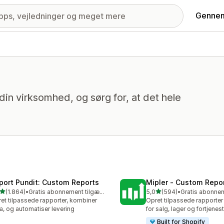
Gennem
in virksomhed, og sørg for, at det hele
port Pundit: Custom Reports
Mipler ‑ Custom Repo
ud af 5 stjerner
ud af 5 stjerner
(1.864)
•
Gratis abonnement tilgængeligt
5,0
(594)
•
4 anmeldelser i alt
594 anmeldelser i alt
et tilpassede rapporter, kombiner
Opret tilpassede rapporter
a, og automatiser levering
for salg, lager og fortjenes
Built for Shopify