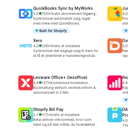
QuickBooks Sync by MyWorks
Jui
ud af 5 stjerner
5,0
(50)
•
Gratis abonnement tilgængeligt
4,9
50 anmeldelser i alt
55 
Synkroniser automatisk salg, lager
Pro
med mere med QuickBooks.
ann
Built for Shopify
Xero
Da
ud af 5 stjerner
4,2
(28)
•
Gratis at installere
5,0
28 anmeldelser i alt
190
Synkroniser det daglige salg til Xero for
Ne
at få et strømlinet e-handelsregnskab.
rap
Lexware Office+ (lexoffice)
Re
ud af 5 stjerner
4,9
(37)
•
Kostenlose Installation
4,6
37 anmeldelser i alt
26 
Buchhaltung einfach, rechtskonform &
Rap
automatisiert in 2 Min.
ord
Shopify Bill Pay
DA
ud af 5 stjerner
2,7
(17)
•
Gratis at installere
Pr
17 anmeldelser i alt
Betal enhver virksomhed, hvor som
4,9
101
helst og på den måde, du foretrækker
The