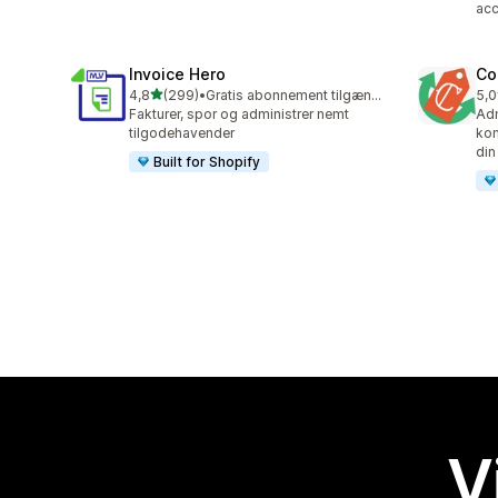
acc
Invoice Hero
Co
ud af 5 stjerner
4,8
(299)
•
Gratis abonnement tilgængeligt
5,0
299 anmeldelser i alt
18 
Fakturer, spor og administrer nemt
Adm
tilgodehavender
kom
din
Built for Shopify
V