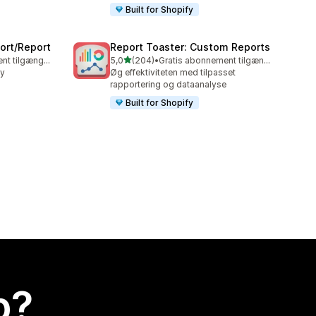
Built for Shopify
ort/Report
Report Toaster: Custom Reports
ud af 5 stjerner
Gratis abonnement tilgængeligt
5,0
(204)
•
Gratis abonnement tilgængeligt
204 anmeldelser i alt
sy
Øg effektiviteten med tilpasset
rapportering og dataanalyse
Built for Shopify
p?