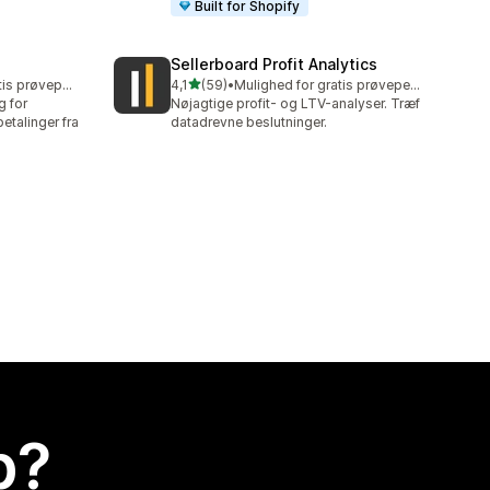
Built for Shopify
Sellerboard Profit Analytics
ud af 5 stjerner
Mulighed for gratis prøveperiode
4,1
(59)
•
Mulighed for gratis prøveperiode
59 anmeldelser i alt
g for
Nøjagtige profit- og LTV-analyser. Træf
talinger fra
datadrevne beslutninger.
p?