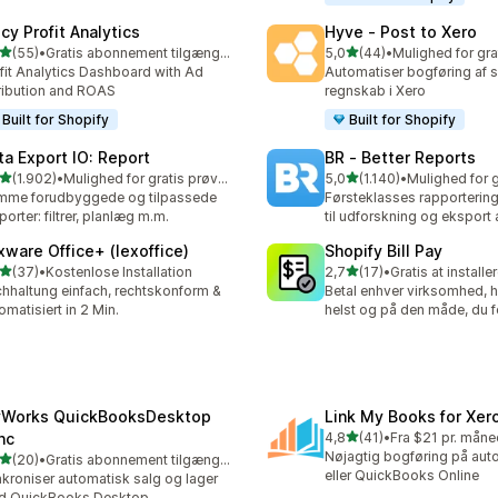
cy Profit Analytics
Hyve ‑ Post to Xero
ud af 5 stjerner
ud af 5 stjerner
(55)
•
Gratis abonnement tilgængeligt
5,0
(44)
•
anmeldelser i alt
44 anmeldelser i alt
fit Analytics Dashboard with Ad
Automatiser bogføring af 
ribution and ROAS
regnskab i Xero
Built for Shopify
Built for Shopify
ta Export IO: Report
BR ‑ Better Reports
ud af 5 stjerner
ud af 5 stjerner
(1.902)
•
Mulighed for gratis prøveperiode
5,0
(1.140)
•
2 anmeldelser i alt
1140 anmeldelser i alt
mme forudbyggede og tilpassede
Førsteklasses rapporterin
porter: filtrer, planlæg m.m.
til udforskning og eksport 
xware Office+ (lexoffice)
Shopify Bill Pay
ud af 5 stjerner
ud af 5 stjerner
(37)
•
Kostenlose Installation
2,7
(17)
•
Gratis at installe
anmeldelser i alt
17 anmeldelser i alt
hhaltung einfach, rechtskonform &
Betal enhver virksomhed, 
omatisiert in 2 Min.
helst og på den måde, du 
Works QuickBooksDesktop
Link My Books for Xer
ud af 5 stjerner
nc
4,8
(41)
•
Fra $21 pr. måne
41 anmeldelser i alt
Nøjagtig bogføring på auto
ud af 5 stjerner
(20)
•
Gratis abonnement tilgængeligt
anmeldelser i alt
eller QuickBooks Online
kroniser automatisk salg og lager
d QuickBooks Desktop