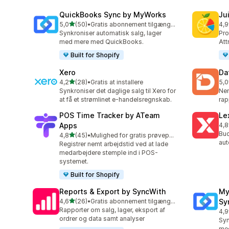
QuickBooks Sync by MyWorks
Jui
ud af 5 stjerner
5,0
(50)
•
Gratis abonnement tilgængeligt
4,9
50 anmeldelser i alt
55 
Synkroniser automatisk salg, lager
Pro
med mere med QuickBooks.
Att
Built for Shopify
Xero
Da
ud af 5 stjerner
4,2
(28)
•
Gratis at installere
5,0
28 anmeldelser i alt
190
Synkroniser det daglige salg til Xero for
Ne
at få et strømlinet e-handelsregnskab.
rap
POS Time Tracker by ATeam
Le
Apps
4,8
37 
Buc
ud af 5 stjerner
4,8
(45)
•
Mulighed for gratis prøveperiode
45 anmeldelser i alt
aut
Registrer nemt arbejdstid ved at lade
medarbejdere stemple ind i POS-
systemet.
Built for Shopify
Reports & Export by SyncWith
My
ud af 5 stjerner
4,6
(26)
•
Gratis abonnement tilgængeligt
Sy
26 anmeldelser i alt
Rapporter om salg, lager, eksport af
4,9
20 
ordrer og data samt analyser
Syn
me