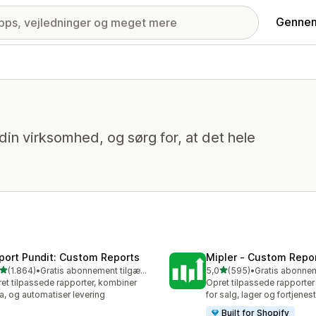
Gennem
in virksomhed, og sørg for, at det hele
port Pundit: Custom Reports
Mipler ‑ Custom Repo
ud af 5 stjerner
ud af 5 stjerner
(1.864)
•
Gratis abonnement tilgængeligt
5,0
(595)
•
4 anmeldelser i alt
595 anmeldelser i alt
et tilpassede rapporter, kombiner
Opret tilpassede rapporter
a, og automatiser levering
for salg, lager og fortjenes
Built for Shopify