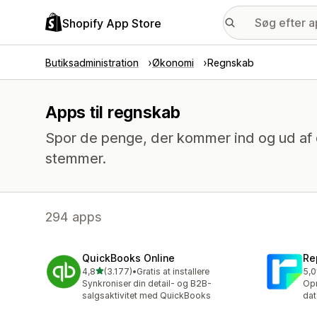
Shopify App Store
Butiksadministration
Økonomi
Regnskab
Apps til regnskab
Spor de penge, der kommer ind og ud af d
stemmer.
294 apps
QuickBooks Online
Re
ud af 5 stjerner
4,8
(3.177)
•
Gratis at installere
5,0
3177 anmeldelser i alt
186
Synkroniser din detail- og B2B-
Opr
salgsaktivitet med QuickBooks
dat