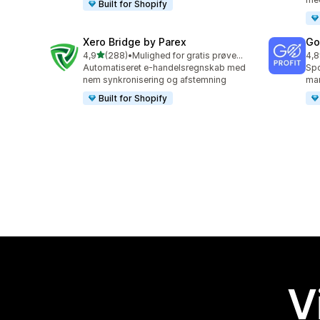
Built for Shopify
Xero Bridge by Parex
GoP
ud af 5 stjerner
4,9
(288)
•
Mulighed for gratis prøveperiode
4,8
288 anmeldelser i alt
85 
Automatiseret e-handelsregnskab med
Spo
nem synkronisering og afstemning
mar
Built for Shopify
V