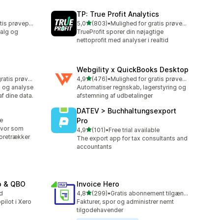
TP: True Profit Analytics
ud af 5 stjerner
Mulighed for gratis prøveperiode
5,0
(803)
•
Mulighed for gratis prøveperiode
803 anmeldelser i alt
salg og
TrueProfit sporer din nøjagtige
nettoprofit med analyser i realtid
Webgility x QuickBooks Desktop
ud af 5 stjerner
Mulighed for gratis prøveperiode
4,9
(476)
•
Mulighed for gratis prøveperiode
476 anmeldelser i alt
g og analyse
Automatiser regnskab, lagerstyring og
af dine data.
afstemning af udbetalinger
DATEV > Buchhaltungsexport
re
Pro
hvor som
ud af 5 stjerner
4,9
(101)
•
Free trial available
101 anmeldelser i alt
foretrækker
The export app for tax consultants and
accountants
o & QBO
Invoice Hero
ud af 5 stjerner
d
4,8
(299)
•
Gratis abonnement tilgængeligt
299 anmeldelser i alt
pilot i Xero
Fakturer, spor og administrer nemt
tilgodehavender