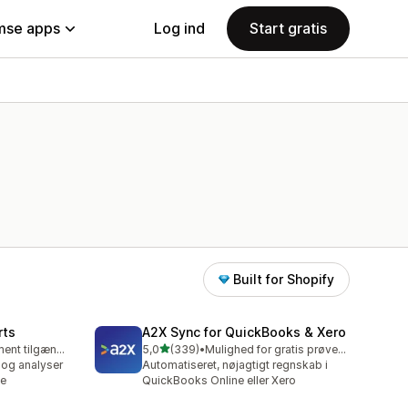
se apps
Log ind
Start gratis
Built for Shopify
rts
A2X Sync for QuickBooks & Xero
ud af 5 stjerner
Gratis abonnement tilgængeligt
5,0
(339)
•
Mulighed for gratis prøveperiode
339 anmeldelser i alt
 og analyser
Automatiseret, nøjagtigt regnskab i
te
QuickBooks Online eller Xero