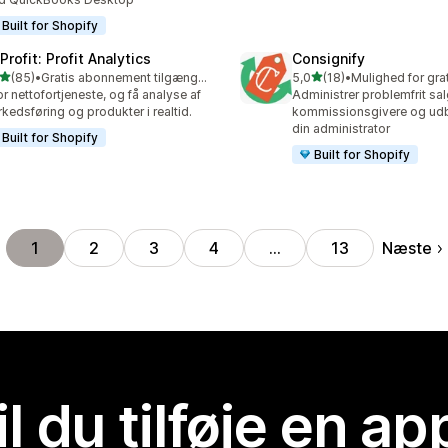
Built for Shopify
rofit: Profit Analytics
Consignify
ud af 5 stjerner
ud af 5 stjerner
(85)
•
Gratis abonnement tilgængeligt
5,0
(18)
•
anmeldelser i alt
18 anmeldelser i alt
r nettofortjeneste, og få analyse af
Administrer problemfrit sal
kedsføring og produkter i realtid.
kommissionsgivere og udbe
din administrator
Built for Shopify
Built for Shopify
Næste
1
2
3
4
…
13
il du tilføje en ap