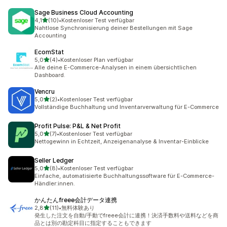
Sage Business Cloud Accounting
von 5 Sternen
4,1
(10)
•
Kostenloser Test verfügbar
10 Rezensionen insgesamt
Nahtlose Synchronisierung deiner Bestellungen mit Sage
Accounting
EcomStat
von 5 Sternen
5,0
(4)
•
Kostenloser Plan verfügbar
4 Rezensionen insgesamt
Alle deine E-Commerce-Analysen in einem übersichtlichen
Dashboard.
Vencru
von 5 Sternen
5,0
(2)
•
Kostenloser Test verfügbar
2 Rezensionen insgesamt
Vollständige Buchhaltung und Inventarverwaltung für E-Commerce
Profit Pulse: P&L & Net Profit
von 5 Sternen
5,0
(7)
•
Kostenloser Test verfügbar
7 Rezensionen insgesamt
Nettogewinn in Echtzeit, Anzeigenanalyse & Inventar-Einblicke
Seller Ledger
von 5 Sternen
5,0
(8)
•
Kostenloser Test verfügbar
8 Rezensionen insgesamt
Einfache, automatisierte Buchhaltungssoftware für E-Commerce-
Händler:innen.
かんたんfreee会計データ連携
von 5 Sternen
2,8
(11)
•
無料体験あり
11 Rezensionen insgesamt
発生した注文を自動/手動でfreee会計に連携！決済手数料や送料などを商
品とは別の勘定科目に指定することもできます