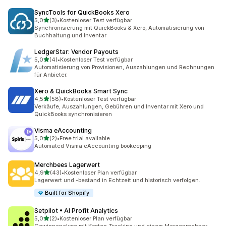
SyncTools for QuickBooks Xero
von 5 Sternen
5,0
(3)
•
Kostenloser Test verfügbar
3 Rezensionen insgesamt
Synchronisierung mit QuickBooks & Xero, Automatisierung von
Buchhaltung und Inventar
LedgerStar: Vendor Payouts
von 5 Sternen
5,0
(4)
•
Kostenloser Test verfügbar
4 Rezensionen insgesamt
Automatisierung von Provisionen, Auszahlungen und Rechnungen
für Anbieter.
Xero & QuickBooks Smart Sync
von 5 Sternen
4,5
(58)
•
Kostenloser Test verfügbar
58 Rezensionen insgesamt
Verkäufe, Auszahlungen, Gebühren und Inventar mit Xero und
QuickBooks synchronisieren
Visma eAccounting
von 5 Sternen
5,0
(2)
•
Free trial available
2 Rezensionen insgesamt
Automated Visma eAccounting bookeeping
Merchbees Lagerwert
von 5 Sternen
4,9
(43)
•
Kostenloser Plan verfügbar
43 Rezensionen insgesamt
Lagerwert und -bestand in Echtzeit und historisch verfolgen.
Built for Shopify
Setpilot • AI Profit Analytics
von 5 Sternen
5,0
(2)
•
Kostenloser Plan verfügbar
2 Rezensionen insgesamt