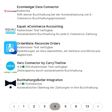
Ecomledger Data Connector
Kostenlos
Hilft deiner Buchhaltung bei der Automatisierung von E-
Commerce-Buchhaltungsprozessen.
Equali: eCommerce Accounting
Kostenloser Test verfügbar
Automatisierte Buchhaltung für jede E-Commerce-Zahlung
OrderMate: Reconcile Orders
Kostenloser Test verfügbar
Bestellungen an Xero übermitteln, mit Verifone und Windcave
abgleichen
Xero Connector by CarryTheOne
von 5 Sternen
4,6
(25)
•
Kostenloser Test verfügbar
25 Rezensionen insgesamt
Zeitersparnis durch automatisierte Buchhaltung
BuchhaltungsButler Integration
von 5 Sternen
3,0
(1)
•
Kostenlos
1 Rezensionen insgesamt
Automatischer Übertrag der Zahlungen in Ihre Buchhaltung
1
2
3
4
5
6
13