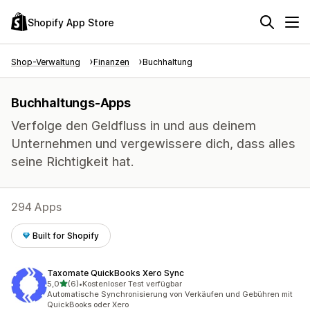
Shopify App Store
Shop-Verwaltung
Finanzen
Buchhaltung
Buchhaltungs-Apps
Verfolge den Geldfluss in und aus deinem
Unternehmen und vergewissere dich, dass alles
seine Richtigkeit hat.
294 Apps
Built for Shopify
Taxomate QuickBooks Xero Sync
von 5 Sternen
5,0
(6)
•
Kostenloser Test verfügbar
6 Rezensionen insgesamt
Automatische Synchronisierung von Verkäufen und Gebühren mit
QuickBooks oder Xero