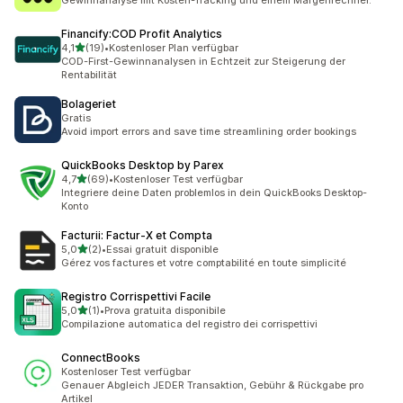
Gewinnanalyse mit Kosten-Tracking und einem Margenrechner.
Financify:COD Profit Analytics
von 5 Sternen
4,1
(19)
•
Kostenloser Plan verfügbar
19 Rezensionen insgesamt
COD-First-Gewinnanalysen in Echtzeit zur Steigerung der
Rentabilität
Bolageriet
Gratis
Avoid import errors and save time streamlining order bookings
QuickBooks Desktop by Parex
von 5 Sternen
4,7
(69)
•
Kostenloser Test verfügbar
69 Rezensionen insgesamt
Integriere deine Daten problemlos in dein QuickBooks Desktop-
Konto
Facturii: Factur‑X et Compta
von 5 Sternen
5,0
(2)
•
Essai gratuit disponible
2 Rezensionen insgesamt
Gérez vos factures et votre comptabilité en toute simplicité
Registro Corrispettivi Facile
von 5 Sternen
5,0
(1)
•
Prova gratuita disponibile
1 Rezensionen insgesamt
Compilazione automatica del registro dei corrispettivi
ConnectBooks
Kostenloser Test verfügbar
Genauer Abgleich JEDER Transaktion, Gebühr & Rückgabe pro
Artikel