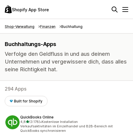
Shopify App Store
Shop-Verwaltung
Finanzen
Buchhaltung
Buchhaltungs-Apps
Verfolge den Geldfluss in und aus deinem
Unternehmen und vergewissere dich, dass alles
seine Richtigkeit hat.
294 Apps
Built for Shopify
QuickBooks Online
von 5 Sternen
4,8
(3.178)
•
Kostenlose Installation
3178 Rezensionen insgesamt
Verkaufsaktivitäten im Einzelhandel und B2B-Bereich mit
QuickBooks synchronisieren