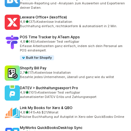
1140 Rezensionen insgesamt
Premium-Reporting und -Analysen zum Auswerten und Exportieren
deiner Daten.
Lexware Office+ (lexoffice)
von 5 Sternen
4,8
(37)
•
Kostenlose Installation
37 Rezensionen insgesamt
Buchhaltung einfach, rechtskonform & automatisiert in 2 Min.
POS Time Tracker by ATeam Apps
von 5 Sternen
4,8
(45)
•
Kostenloser Test verfügbar
45 Rezensionen insgesamt
Erfasse Arbeitszeiten ganz einfach, indem sich dein Personal am
POS einstempelt.
Built for Shopify
Shopify Bill Pay
von 5 Sternen
2,7
(17)
•
Kostenlose Installation
17 Rezensionen insgesamt
Bezahle jedes Unternehmen, überall und ganz wie du willst
DATEV > Buchhaltungsexport Pro
von 5 Sternen
4,9
(101)
•
Kostenloser Test verfügbar
101 Rezensionen insgesamt
automatisierter DATEV Erlös und Zahlungsexport
Link My Books for Xero & QBO
von 5 Sternen
4,8
(41)
•
Ab $21/Monat
41 Rezensionen insgesamt
Präzise Buchhaltung auf Autopilot in Xero oder QuickBooks Online
MyWorks QuickBooksDesktop Sync