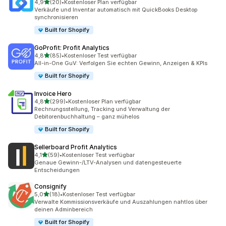
von 5 Sternen
4,9
(20)
•
Kostenloser Plan verfügbar
20 Rezensionen insgesamt
Verkäufe und Inventar automatisch mit QuickBooks Desktop
synchronisieren
Built for Shopify
GoProfit: Profit Analytics
von 5 Sternen
4,8
(85)
•
Kostenloser Test verfügbar
85 Rezensionen insgesamt
All-in-One GuV: Verfolgen Sie echten Gewinn, Anzeigen & KPIs
Built for Shopify
Invoice Hero
von 5 Sternen
4,8
(299)
•
Kostenloser Plan verfügbar
299 Rezensionen insgesamt
Rechnungsstellung, Tracking und Verwaltung der
Debitorenbuchhaltung – ganz mühelos
Built for Shopify
Sellerboard Profit Analytics
von 5 Sternen
4,1
(59)
•
Kostenloser Test verfügbar
59 Rezensionen insgesamt
Genaue Gewinn-/LTV-Analysen und datengesteuerte
Entscheidungen
Consignify
von 5 Sternen
5,0
(18)
•
Kostenloser Test verfügbar
18 Rezensionen insgesamt
Verwalte Kommissionsverkäufe und Auszahlungen nahtlos über
deinen Adminbereich
Built for Shopify