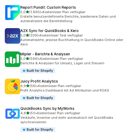
Report Pundit: Custom Reports
von 5 Sternen
5,0
(1.865)
•
Kostenloser Plan verfügbar
1865 Rezensionen insgesamt
Erstelle benutzerdefinierte Berichte, kombiniere Daten und
automatisiere die Bereitstellung
A2X Sync for QuickBooks & Xero
von 5 Sternen
5,0
(339)
•
Kostenloser Test verfügbar
339 Rezensionen insgesamt
Automatisierte, präzise Buchhaltung in QuickBooks Online oder
Xero
Mipler ‑ Berichte & Analysen
von 5 Sternen
5,0
(596)
•
Kostenloser Plan verfügbar
596 Rezensionen insgesamt
Berichte & Analysen für Umsatz, Lager und Steuern
Built for Shopify
Juicy Profit Analytics
von 5 Sternen
4,9
(56)
•
Kostenloser Plan verfügbar
56 Rezensionen insgesamt
Profit Analytics Dashboard mit Ad Attribution und ROAS
Built for Shopify
QuickBooks Sync by MyWorks
von 5 Sternen
4,8
(51)
•
Kostenloser Plan verfügbar
51 Rezensionen insgesamt
Verkäufe, Inventar und mehr automatisch mit QuickBooks
synchronisieren.
Built for Shopify