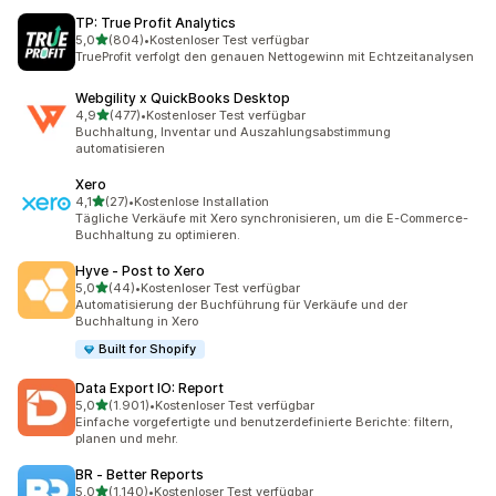
TP: True Profit Analytics
von 5 Sternen
5,0
(804)
•
Kostenloser Test verfügbar
804 Rezensionen insgesamt
TrueProfit verfolgt den genauen Nettogewinn mit Echtzeitanalysen
Webgility x QuickBooks Desktop
von 5 Sternen
4,9
(477)
•
Kostenloser Test verfügbar
477 Rezensionen insgesamt
Buchhaltung, Inventar und Auszahlungsabstimmung
automatisieren
Xero
von 5 Sternen
4,1
(27)
•
Kostenlose Installation
27 Rezensionen insgesamt
Tägliche Verkäufe mit Xero synchronisieren, um die E-Commerce-
Buchhaltung zu optimieren.
Hyve ‑ Post to Xero
von 5 Sternen
5,0
(44)
•
Kostenloser Test verfügbar
44 Rezensionen insgesamt
Automatisierung der Buchführung für Verkäufe und der
Buchhaltung in Xero
Built for Shopify
Data Export IO: Report
von 5 Sternen
5,0
(1.901)
•
Kostenloser Test verfügbar
1901 Rezensionen insgesamt
Einfache vorgefertigte und benutzerdefinierte Berichte: filtern,
planen und mehr.
BR ‑ Better Reports
von 5 Sternen
5,0
(1.140)
•
Kostenloser Test verfügbar