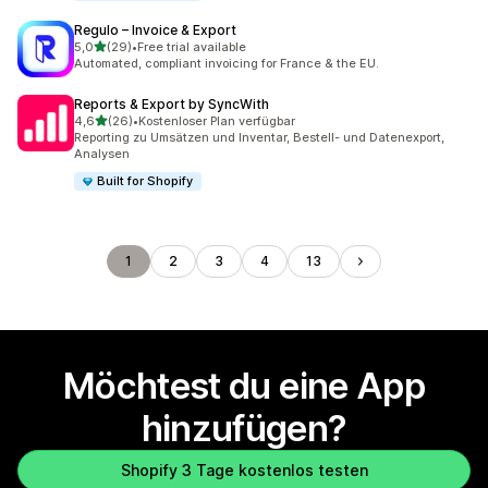
Regulo – Invoice & Export
von 5 Sternen
5,0
(29)
•
Free trial available
29 Rezensionen insgesamt
Automated, compliant invoicing for France & the EU.
Reports & Export by SyncWith
von 5 Sternen
4,6
(26)
•
Kostenloser Plan verfügbar
26 Rezensionen insgesamt
Reporting zu Umsätzen und Inventar, Bestell- und Datenexport,
Analysen
Built for Shopify
1
2
3
4
13
Möchtest du eine App
hinzufügen?
Shopify 3 Tage kostenlos testen