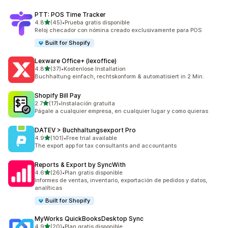
PTT: POS Time Tracker
de 5 estrellas
4.8
(45)
•
Prueba gratis disponible
45 reseñas en total
Reloj checador con nómina creado exclusivamente para POS
Built for Shopify
Lexware Office+ (lexoffice)
de 5 estrellas
4.8
(37)
•
Kostenlose Installation
37 reseñas en total
Buchhaltung einfach, rechtskonform & automatisiert in 2 Min.
Shopify Bill Pay
de 5 estrellas
2.7
(17)
•
Instalación gratuita
17 reseñas en total
Págale a cualquier empresa, en cualquier lugar y como quieras
DATEV > Buchhaltungsexport Pro
de 5 estrellas
4.9
(101)
•
Free trial available
101 reseñas en total
The export app for tax consultants and accountants
Reports & Export by SyncWith
de 5 estrellas
4.6
(26)
•
Plan gratis disponible
26 reseñas en total
Informes de ventas, inventario, exportación de pedidos y datos,
analíticas
Built for Shopify
MyWorks QuickBooksDesktop Sync
de 5 estrellas
4.9
(20)
•
Plan gratis disponible