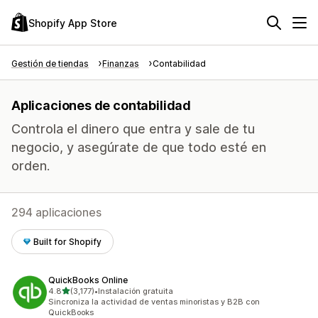
Shopify App Store
Gestión de tiendas
Finanzas
Contabilidad
Aplicaciones de contabilidad
Controla el dinero que entra y sale de tu
negocio, y asegúrate de que todo esté en
orden.
294 aplicaciones
Built for Shopify
QuickBooks Online
de 5 estrellas
4.8
(3,177)
•
Instalación gratuita
3177 reseñas en total
Sincroniza la actividad de ventas minoristas y B2B con
QuickBooks