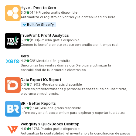
Hyve ‑ Post to Xero
de 5 estrellas
5.0
(44)
•
Prueba gratis disponible
44 reseñas en total
Automatiza el registro de ventas y la contabilidad en Xero
Built for Shopify
TrueProfit: Profit Analytics
de 5 estrellas
5.0
(803)
•
Prueba gratis disponible
803 reseñas en total
Conoce tu beneficio neto exacto con análisis en tiempo real.
Xero
de 5 estrellas
4.2
(28)
•
Instalación gratuita
28 reseñas en total
Sincroniza las ventas diarias con Xero para optimizar la
contabilidad de tu comercio electrónico.
Data Export IO: Report
de 5 estrellas
5.0
(1,902)
•
Prueba gratis disponible
1902 reseñas en total
Informes predeterminados y personalizados fáciles de usar: filtra,
programa y mucho más.
BR ‑ Better Reports
de 5 estrellas
5.0
(1,140)
•
Prueba gratis disponible
1140 reseñas en total
Informes y analíticas premium para explorar y exportar tus datos.
Webgility x QuickBooks Desktop
de 5 estrellas
4.9
(476)
•
Prueba gratis disponible
476 reseñas en total
Automatiza la contabilidad, el inventario y la conciliación de pagos