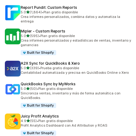
Report Pundit: Custom Reports
de 5 estrellas
5.0
(1,864)
•
Plan gratis disponible
1864 reseñas en total
Crea informes personalizados, combina datos y automatiza la
entrega
Mipler ‑ Custom Reports
de 5 estrellas
5.0
(595)
•
Plan gratis disponible
595 reseñas en total
Crea informes personalizados y estadísticas de ventas, inventario y
ganancias
Built for Shopify
A2X Sync for QuickBooks & Xero
de 5 estrellas
5.0
(339)
•
Prueba gratis disponible
339 reseñas en total
Contabilidad automatizada y precisa en QuickBooks Online o Xero
QuickBooks Sync by MyWorks
de 5 estrellas
5.0
(50)
•
Plan gratis disponible
50 reseñas en total
Sincroniza ventas, inventario y más de forma automática con
QuickBooks.
Built for Shopify
Juicy Profit Analytics
de 5 estrellas
4.9
(55)
•
Plan gratis disponible
55 reseñas en total
Profit Analytics Dashboard con Ad Attribution y ROAS
Built for Shopify