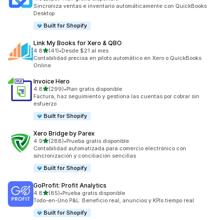
20 reseñas en total
Sincroniza ventas e inventario automáticamente con QuickBooks
Desktop
Built for Shopify
Link My Books for Xero & QBO
de 5 estrellas
4.8
(41)
•
Desde $21 al mes
41 reseñas en total
Contabilidad precisa en piloto automático en Xero o QuickBooks
Online
Invoice Hero
de 5 estrellas
4.8
(299)
•
Plan gratis disponible
299 reseñas en total
Factura, haz seguimiento y gestiona las cuentas por cobrar sin
esfuerzo
Built for Shopify
Xero Bridge by Parex
de 5 estrellas
4.9
(288)
•
Prueba gratis disponible
288 reseñas en total
Contabilidad automatizada para comercio electrónico con
sincronización y conciliación sencillas
Built for Shopify
GoProfit: Profit Analytics
de 5 estrellas
4.8
(85)
•
Prueba gratis disponible
85 reseñas en total
Todo-en-Uno P&L: Beneficio real, anuncios y KPIs tiempo real
Built for Shopify