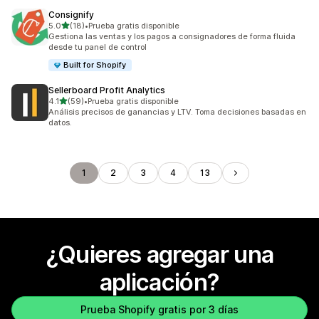
Consignify
de 5 estrellas
5.0
(18)
•
Prueba gratis disponible
18 reseñas en total
Gestiona las ventas y los pagos a consignadores de forma fluida
desde tu panel de control
Built for Shopify
Sellerboard Profit Analytics
de 5 estrellas
4.1
(59)
•
Prueba gratis disponible
59 reseñas en total
Análisis precisos de ganancias y LTV. Toma decisiones basadas en
datos.
1
2
3
4
13
¿Quieres agregar una
aplicación?
Prueba Shopify gratis por 3 días