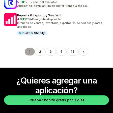
de 5 estrellas
5.0
(29)
•
Free trial available
29 reseñas en total
Automated, compliant invoicing for France & the EU.
Reports & Export by SyncWith
de 5 estrellas
4.6
(26)
•
Plan gratis disponible
26 reseñas en total
Informes de ventas, inventario, exportación de pedidos y datos,
analíticas
Built for Shopify
1
2
3
4
13
¿Quieres agregar una
aplicación?
Prueba Shopify gratis por 3 días