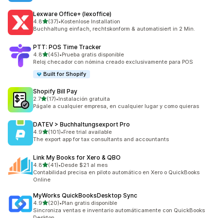
Lexware Office+ (lexoffice)
de 5 estrellas
4.8
(37)
•
Kostenlose Installation
37 reseñas en total
Buchhaltung einfach, rechtskonform & automatisiert in 2 Min.
PTT: POS Time Tracker
de 5 estrellas
4.8
(45)
•
Prueba gratis disponible
45 reseñas en total
Reloj checador con nómina creado exclusivamente para POS
Built for Shopify
Shopify Bill Pay
de 5 estrellas
2.7
(17)
•
Instalación gratuita
17 reseñas en total
Págale a cualquier empresa, en cualquier lugar y como quieras
DATEV > Buchhaltungsexport Pro
de 5 estrellas
4.9
(101)
•
Free trial available
101 reseñas en total
The export app for tax consultants and accountants
Link My Books for Xero & QBO
de 5 estrellas
4.8
(41)
•
Desde $21 al mes
41 reseñas en total
Contabilidad precisa en piloto automático en Xero o QuickBooks
Online
MyWorks QuickBooksDesktop Sync
de 5 estrellas
4.9
(20)
•
Plan gratis disponible
20 reseñas en total
Sincroniza ventas e inventario automáticamente con QuickBooks
Desktop