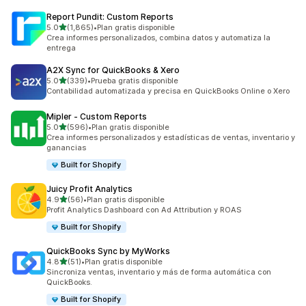
Report Pundit: Custom Reports
de 5 estrellas
5.0
(1,865)
•
Plan gratis disponible
1865 reseñas en total
Crea informes personalizados, combina datos y automatiza la
entrega
A2X Sync for QuickBooks & Xero
de 5 estrellas
5.0
(339)
•
Prueba gratis disponible
339 reseñas en total
Contabilidad automatizada y precisa en QuickBooks Online o Xero
Mipler ‑ Custom Reports
de 5 estrellas
5.0
(596)
•
Plan gratis disponible
596 reseñas en total
Crea informes personalizados y estadísticas de ventas, inventario y
ganancias
Built for Shopify
Juicy Profit Analytics
de 5 estrellas
4.9
(56)
•
Plan gratis disponible
56 reseñas en total
Profit Analytics Dashboard con Ad Attribution y ROAS
Built for Shopify
QuickBooks Sync by MyWorks
de 5 estrellas
4.8
(51)
•
Plan gratis disponible
51 reseñas en total
Sincroniza ventas, inventario y más de forma automática con
QuickBooks.
Built for Shopify