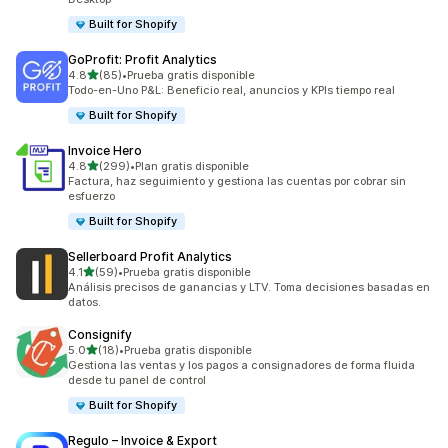
Built for Shopify
GoProfit: Profit Analytics
de 5 estrellas
4.8
(85)
•
Prueba gratis disponible
85 reseñas en total
Todo-en-Uno P&L: Beneficio real, anuncios y KPIs tiempo real
Built for Shopify
Invoice Hero
de 5 estrellas
4.8
(299)
•
Plan gratis disponible
299 reseñas en total
Factura, haz seguimiento y gestiona las cuentas por cobrar sin
esfuerzo
Built for Shopify
Sellerboard Profit Analytics
de 5 estrellas
4.1
(59)
•
Prueba gratis disponible
59 reseñas en total
Análisis precisos de ganancias y LTV. Toma decisiones basadas en
datos.
Consignify
de 5 estrellas
5.0
(18)
•
Prueba gratis disponible
18 reseñas en total
Gestiona las ventas y los pagos a consignadores de forma fluida
desde tu panel de control
Built for Shopify
Regulo – Invoice & Export