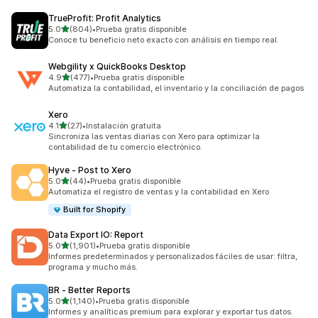
TrueProfit: Profit Analytics
de 5 estrellas
5.0
(804)
•
Prueba gratis disponible
804 reseñas en total
Conoce tu beneficio neto exacto con análisis en tiempo real.
Webgility x QuickBooks Desktop
de 5 estrellas
4.9
(477)
•
Prueba gratis disponible
477 reseñas en total
Automatiza la contabilidad, el inventario y la conciliación de pagos
Xero
de 5 estrellas
4.1
(27)
•
Instalación gratuita
27 reseñas en total
Sincroniza las ventas diarias con Xero para optimizar la
contabilidad de tu comercio electrónico.
Hyve ‑ Post to Xero
de 5 estrellas
5.0
(44)
•
Prueba gratis disponible
44 reseñas en total
Automatiza el registro de ventas y la contabilidad en Xero
Built for Shopify
Data Export IO: Report
de 5 estrellas
5.0
(1,901)
•
Prueba gratis disponible
1901 reseñas en total
Informes predeterminados y personalizados fáciles de usar: filtra,
programa y mucho más.
BR ‑ Better Reports
de 5 estrellas
5.0
(1,140)
•
Prueba gratis disponible
1140 reseñas en total
Informes y analíticas premium para explorar y exportar tus datos.