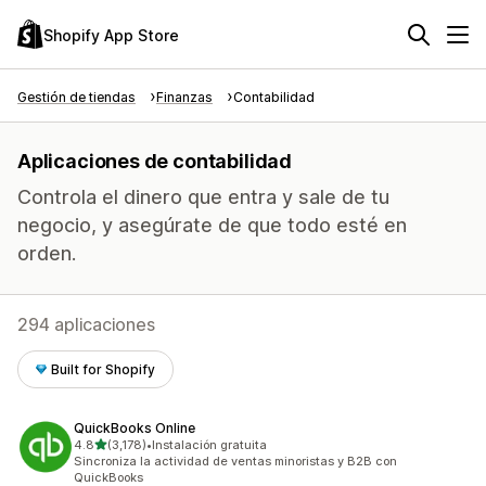
Shopify App Store
Gestión de tiendas
Finanzas
Contabilidad
Aplicaciones de contabilidad
Controla el dinero que entra y sale de tu
negocio, y asegúrate de que todo esté en
orden.
294 aplicaciones
Built for Shopify
QuickBooks Online
de 5 estrellas
4.8
(3,178)
•
Instalación gratuita
3178 reseñas en total
Sincroniza la actividad de ventas minoristas y B2B con
QuickBooks