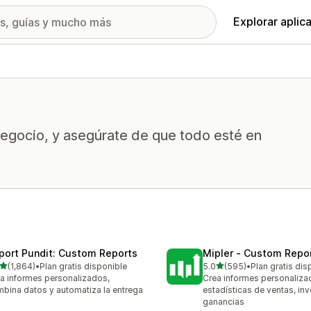
Explorar aplic
 negocio, y asegúrate de que todo esté en
port Pundit: Custom Reports
Mipler ‑ Custom Repo
de 5 estrellas
de 5 estrellas
(1,864)
•
Plan gratis disponible
5.0
(595)
•
Plan gratis dis
4 reseñas en total
595 reseñas en total
a informes personalizados,
Crea informes personaliza
bina datos y automatiza la entrega
estadísticas de ventas, inv
ganancias