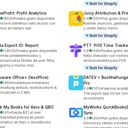
Built for Shopify
eProfit: Profit Analytics
Juicy Attribution & Pro
de 5 estrellas
de 5 estrellas
(803)
•
Prueba gratis disponible
4.9
(55)
•
Plan gratis disp
 reseñas en total
55 reseñas en total
oce tu beneficio neto exacto con
Rastrea anuncios, gestiona
lisis en tiempo real.
y obtén datos claros.
Built for Shopify
ta Export IO: Report
PTT: POS Time Tracke
de 5 estrellas
de 5 estrellas
(1,903)
•
Prueba gratis disponible
4.8
(44)
•
Prueba gratis di
3 reseñas en total
44 reseñas en total
ormes predeterminados y
Reloj checador con nómin
sonalizados fáciles de usar: filtra,
exclusivamente para POS
ograma y mucho más.
Built for Shopify
xware Office+ (lexoffice)
DATEV > Buchhaltung
de 5 estrellas
(36)
•
Kostenlose Installation
Pro
reseñas en total
hhaltung einfach, rechtskonform &
de 5 estrellas
4.9
(101)
•
Free trial availa
101 reseñas en total
omatisiert in 2 Min.
The export app for tax con
accountants
nk My Books for Xero & QBO
MyWorks QuickBooks
de 5 estrellas
(41)
•
Desde $21 al mes
Sync
reseñas en total
tabilidad precisa en piloto
de 5 estrellas
4.9
(20)
•
Plan gratis disp
20 reseñas en total
omático en Xero o QuickBooks
Sincroniza ventas e inventa
ine
automáticamente con Qui