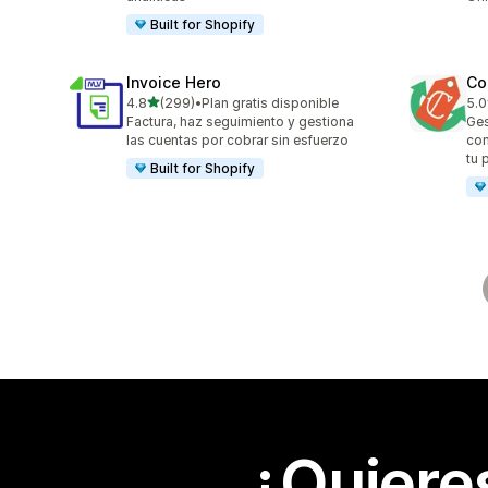
Built for Shopify
Invoice Hero
Co
de 5 estrellas
4.8
(299)
•
Plan gratis disponible
5.0
299 reseñas en total
18 
Factura, haz seguimiento y gestiona
Ges
las cuentas por cobrar sin esfuerzo
con
tu 
Built for Shopify
¿Quiere