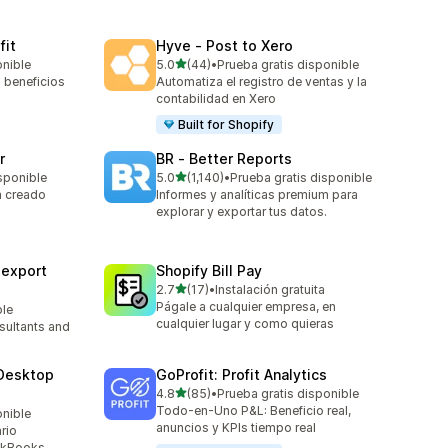
fit
Hyve ‑ Post to Xero
de 5 estrellas
onible
5.0
(44)
•
Prueba gratis disponible
44 reseñas en total
 beneficios
Automatiza el registro de ventas y la
contabilidad en Xero
Built for Shopify
r
BR ‑ Better Reports
de 5 estrellas
sponible
5.0
(1,140)
•
Prueba gratis disponible
1140 reseñas en total
a creado
Informes y analíticas premium para
explorar y exportar tus datos.
sexport
Shopify Bill Pay
de 5 estrellas
2.7
(17)
•
Instalación gratuita
17 reseñas en total
Págale a cualquier empresa, en
ble
cualquier lugar y como quieras
sultants and
Desktop
GoProfit: Profit Analytics
de 5 estrellas
4.8
(85)
•
Prueba gratis disponible
85 reseñas en total
Todo-en-Uno P&L: Beneficio real,
onible
anuncios y KPIs tiempo real
rio
ckBooks