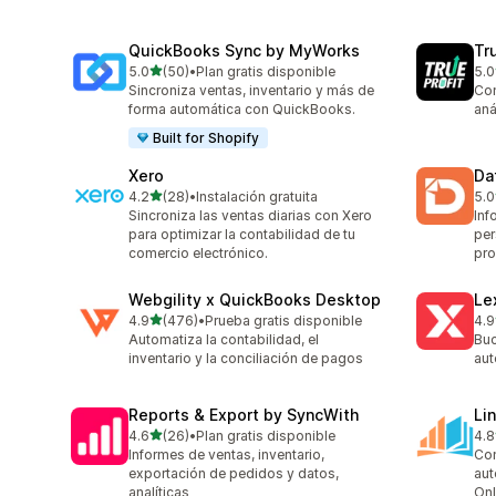
QuickBooks Sync by MyWorks
Tru
de 5 estrellas
5.0
(50)
•
Plan gratis disponible
5.0
50 reseñas en total
803
Sincroniza ventas, inventario y más de
Con
forma automática con QuickBooks.
aná
Built for Shopify
Xero
Da
de 5 estrellas
4.2
(28)
•
Instalación gratuita
5.0
28 reseñas en total
190
Sincroniza las ventas diarias con Xero
Inf
para optimizar la contabilidad de tu
per
comercio electrónico.
pr
Webgility x QuickBooks Desktop
Le
de 5 estrellas
4.9
(476)
•
Prueba gratis disponible
4.9
476 reseñas en total
36 
Automatiza la contabilidad, el
Buc
inventario y la conciliación de pagos
aut
Reports & Export by SyncWith
Li
de 5 estrellas
4.6
(26)
•
Plan gratis disponible
4.8
26 reseñas en total
41 
Informes de ventas, inventario,
Con
exportación de pedidos y datos,
aut
analíticas
Onl