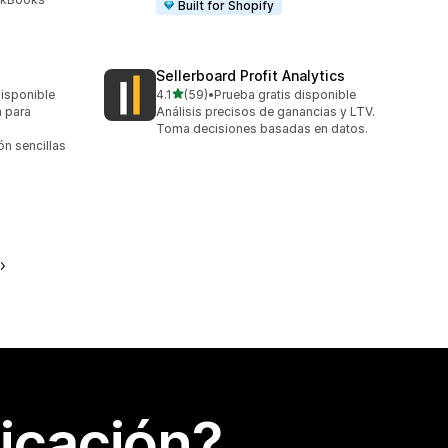
Built for Shopify
Sellerboard Profit Analytics
de 5 estrellas
disponible
4.1
(59)
•
Prueba gratis disponible
59 reseñas en total
 para
Análisis precisos de ganancias y LTV.
Toma decisiones basadas en datos.
ón sencillas
icación?