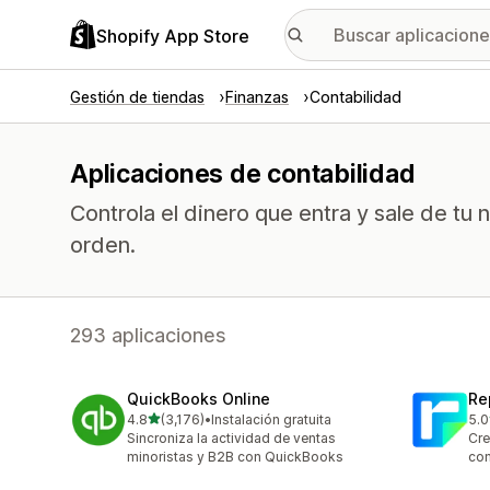
Shopify App Store
Gestión de tiendas
Finanzas
Contabilidad
Aplicaciones de contabilidad
Controla el dinero que entra y sale de tu
orden.
293 aplicaciones
QuickBooks Online
Re
de 5 estrellas
4.8
(3,176)
•
Instalación gratuita
5.0
3176 reseñas en total
186
Sincroniza la actividad de ventas
Cre
minoristas y B2B con QuickBooks
com