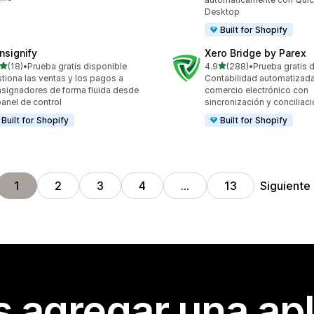
Desktop
Built for Shopify
nsignify
Xero Bridge by Parex
de 5 estrellas
de 5 estrellas
(18)
•
Prueba gratis disponible
4.9
(288)
•
Prueba gratis 
reseñas en total
288 reseñas en total
tiona las ventas y los pagos a
Contabilidad automatizada
signadores de forma fluida desde
comercio electrónico con
panel de control
sincronización y conciliaci
Built for Shopify
Built for Shopify
Siguiente
1
2
3
4
…
13
s agregar una apl