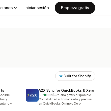
aciones
Iniciar sesión
Empieza gratis
Built for Shopify
rts
A2X Sync for QuickBooks & Xero
de 5 estrellas
ponible
5.0
(339)
•
Prueba gratis disponible
339 reseñas en total
dos y
Contabilidad automatizada y precisa
entario y
en QuickBooks Online o Xero