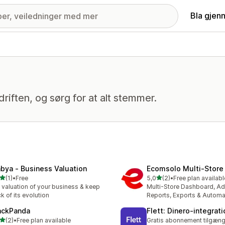
Bla gjen
iften, og sørg for at alt stemmer.
bya ‑ Business Valuation
Ecomsolo Multi‑Store
av 5 stjerner
av 5 stjerner
(1)
•
Free
5,0
(2)
•
Free plan availabl
alt 1 omtaler
Totalt 2 omtaler
 valuation of your business & keep
Multi-Store Dashboard, A
ck of its evolution
Reports, Exports & Automa
ackPanda
Flett: Dinero‑integrati
av 5 stjerner
(2)
•
Free plan available
Gratis abonnement tilgæng
alt 2 omtaler