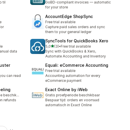
 til
GoBD-compliant invoices — automatic
for your store
AccountEdge ShopSync
e
Free trial available
for
Capture paid sales orders and sync
them to your general ledger
SyncTools for QuickBooks Xero
av 5 stjerner
le
5,0
(3)
•
Free trial available
Totalt 3 omtaler
anual data
Sync with QuickBooks & Xero,
Automate Accounting and Inventory
uster
Equali: eCommerce Accounting
Free trial available
you can read
Accounting automation for every
eCommerce payment
eling
Exact Online by iWeb
Gratis proefperiode beschikbaar
Gratis proefperiode beschikbaar
en refunds
Bespaar tijd: orders en voorraad
automatisch in Exact Online