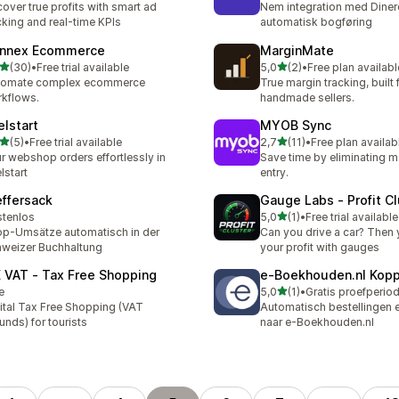
over true profits with smart ad
Nem integration med Dinero
cking and real-time KPIs
automatisk bogføring
nnex Ecommerce
MarginMate
av 5 stjerner
av 5 stjerner
(30)
•
Free trial available
5,0
(2)
•
Free plan availabl
alt 30 omtaler
Totalt 2 omtaler
tomate complex ecommerce
True margin tracking, built 
kflows.
handmade sellers.
elstart
MYOB Sync
av 5 stjerner
av 5 stjerner
(5)
•
Free trial available
2,7
(11)
•
Free plan availab
alt 5 omtaler
Totalt 11 omtaler
r webshop orders effortlessly in
Save time by eliminating m
lstart
entry.
effersack
Gauge Labs ‑ Profit Cl
av 5 stjerner
tenlos
5,0
(1)
•
Free trial available
Totalt 1 omtaler
p-Umsätze automatisch in der
Can you drive a car? Then 
weizer Buchhaltung
your profit with gauges
E VAT ‑ Tax Free Shopping
e‑Boekhouden.nl Kopp
av 5 stjerner
e
5,0
(1)
•
Totalt 1 omtaler
ital Tax Free Shopping (VAT
Automatisch bestellingen 
unds) for tourists
naar e-Boekhouden.nl