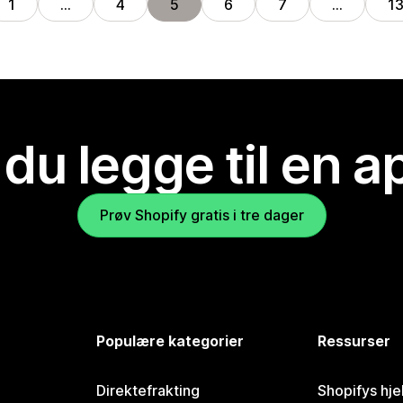
1
…
4
5
6
7
…
1
 du legge til en 
Prøv Shopify gratis i tre dager
Populære kategorier
Ressurser
Direktefrakting
Shopifys hje