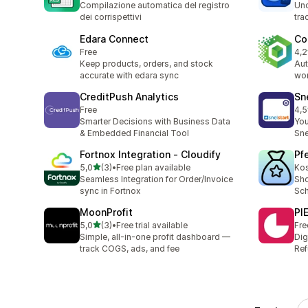
Compilazione automatica del registro
Unc
dei corrispettivi
tra
Edara Connect
Co
Free
4,2
Tot
Keep products, orders, and stock
Au
accurate with edara sync
wor
CreditPush Analytics
Sn
Free
4,5
Tot
Smarter Decisions with Business Data
You
& Embedded Financial Tool
Sne
Fortnox Integration ‑ Cloudify
Pf
av 5 stjerner
5,0
(3)
•
Free plan available
Kos
Totalt 3 omtaler
Seamless Integration for Order/Invoice
Sho
sync in Fortnox
Sch
MoonProfit
PI
av 5 stjerner
5,0
(3)
•
Free trial available
Fre
Totalt 3 omtaler
Simple, all-in-one profit dashboard —
Dig
track COGS, ads, and fee
Ref