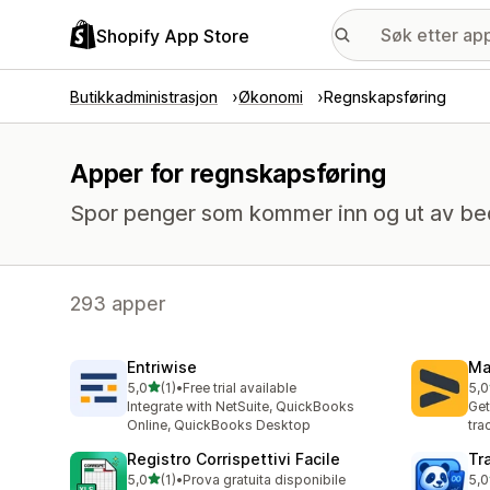
Shopify App Store
Butikkadministrasjon
Økonomi
Regnskapsføring
Apper for regnskapsføring
Spor penger som kommer inn og ut av bedr
293 apper
Entriwise
Ma
av 5 stjerner
5,0
(1)
•
Free trial available
5,0
Totalt 1 omtaler
Tot
Integrate with NetSuite, QuickBooks
Get
Online, QuickBooks Desktop
tra
Registro Corrispettivi Facile
Tr
av 5 stjerner
5,0
(1)
•
Prova gratuita disponibile
5,0
Totalt 1 omtaler
Tot