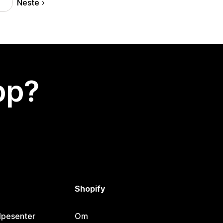
Neste
3
app?
Shopify
lpesenter
Om