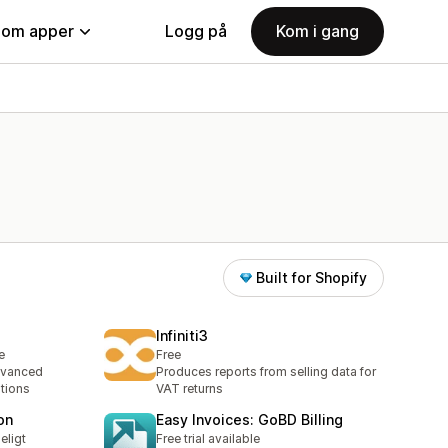
nom apper
Logg på
Kom i gang
Built for Shopify
Infiniti3
e
Free
dvanced
Produces reports from selling data for
tions
VAT returns
on
Easy Invoices: GoBD Billing
eligt
Free trial available