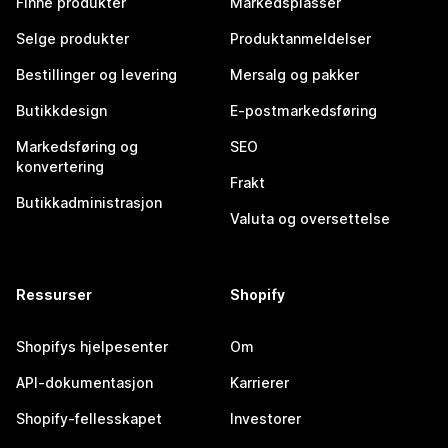
Finne produkter
Markedsplasser
Selge produkter
Produktanmeldelser
Bestillinger og levering
Mersalg og pakker
Butikkdesign
E-postmarkedsføring
Markedsføring og
SEO
konvertering
Frakt
Butikkadministrasjon
Valuta og oversettelse
Ressurser
Shopify
Shopifys hjelpesenter
Om
API-dokumentasjon
Karrierer
Shopify-fellesskapet
Investorer