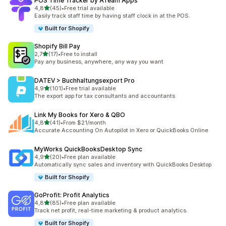
POS Time Tracker by ATeam Apps
av 5 stjerner
4,8
(45)
•
Free trial available
Totalt 45 omtaler
Easily track staff time by having staff clock in at the POS.
Built for Shopify
Shopify Bill Pay
av 5 stjerner
2,7
(17)
•
Free to install
Totalt 17 omtaler
Pay any business, anywhere, any way you want
DATEV > Buchhaltungsexport Pro
av 5 stjerner
4,9
(101)
•
Free trial available
Totalt 101 omtaler
The export app for tax consultants and accountants
Link My Books for Xero & QBO
av 5 stjerner
4,8
(41)
•
From $21/month
Totalt 41 omtaler
Accurate Accounting On Autopilot in Xero or QuickBooks Online
MyWorks QuickBooksDesktop Sync
av 5 stjerner
4,9
(20)
•
Free plan available
Totalt 20 omtaler
Automatically sync sales and inventory with QuickBooks Desktop
Built for Shopify
GoProfit: Profit Analytics
av 5 stjerner
4,8
(85)
•
Free plan available
Totalt 85 omtaler
Track net profit, real-time marketing & product analytics.
Built for Shopify