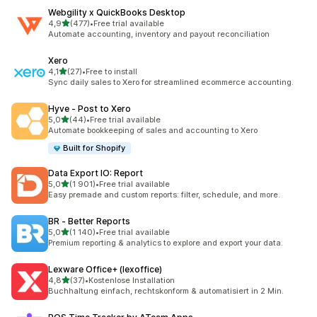
Webgility x QuickBooks Desktop
av 5 stjerner
4,9
(477)
•
Free trial available
Totalt 477 omtaler
Automate accounting, inventory and payout reconciliation
Xero
av 5 stjerner
4,1
(27)
•
Free to install
Totalt 27 omtaler
Sync daily sales to Xero for streamlined ecommerce accounting.
Hyve ‑ Post to Xero
av 5 stjerner
5,0
(44)
•
Free trial available
Totalt 44 omtaler
Automate bookkeeping of sales and accounting to Xero
Built for Shopify
Data Export IO: Report
av 5 stjerner
5,0
(1 901)
•
Free trial available
Totalt 1901 omtaler
Easy premade and custom reports: filter, schedule, and more.
BR ‑ Better Reports
av 5 stjerner
5,0
(1 140)
•
Free trial available
Totalt 1140 omtaler
Premium reporting & analytics to explore and export your data.
Lexware Office+ (lexoffice)
av 5 stjerner
4,8
(37)
•
Kostenlose Installation
Totalt 37 omtaler
Buchhaltung einfach, rechtskonform & automatisiert in 2 Min.