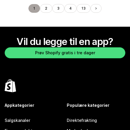
1
2
3
4
13
Vil du legge til en app?
Prøv Shopify gratis i tre dager
Appkategorier
Populære kategorier
Salgskanaler
Direktefrakting