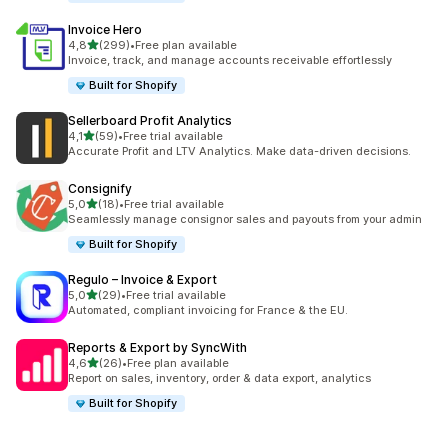
Invoice Hero
av 5 stjerner
4,8
(299)
•
Free plan available
Totalt 299 omtaler
Invoice, track, and manage accounts receivable effortlessly
Built for Shopify
Sellerboard Profit Analytics
av 5 stjerner
4,1
(59)
•
Free trial available
Totalt 59 omtaler
Accurate Profit and LTV Analytics. Make data-driven decisions.
Consignify
av 5 stjerner
5,0
(18)
•
Free trial available
Totalt 18 omtaler
Seamlessly manage consignor sales and payouts from your admin
Built for Shopify
Regulo – Invoice & Export
av 5 stjerner
5,0
(29)
•
Free trial available
Totalt 29 omtaler
Automated, compliant invoicing for France & the EU.
Reports & Export by SyncWith
av 5 stjerner
4,6
(26)
•
Free plan available
Totalt 26 omtaler
Report on sales, inventory, order & data export, analytics
Built for Shopify