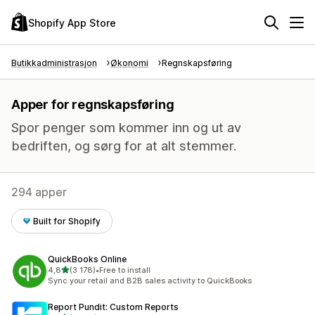
Shopify App Store
Butikkadministrasjon
Økonomi
Regnskapsføring
Apper for regnskapsføring
Spor penger som kommer inn og ut av
bedriften, og sørg for at alt stemmer.
294 apper
Built for Shopify
QuickBooks Online
av 5 stjerner
4,8
(3 178)
•
Free to install
Totalt 3178 omtaler
Sync your retail and B2B sales activity to QuickBooks
Report Pundit: Custom Reports