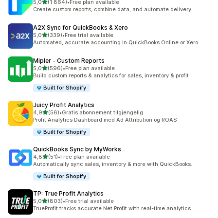
av 5 stjerner
5,0
(1 864)
•
Free plan available
Totalt 1864 omtaler
Create custom reports, combine data, and automate delivery
A2X Sync for QuickBooks & Xero
av 5 stjerner
5,0
(339)
•
Free trial available
Totalt 339 omtaler
Automated, accurate accounting in QuickBooks Online or Xero
Mipler ‑ Custom Reports
av 5 stjerner
5,0
(596)
•
Free plan available
Totalt 596 omtaler
Build custom reports & analytics for sales, inventory & profit
Built for Shopify
Juicy Profit Analytics
av 5 stjerner
4,9
(56)
•
Gratis abonnement tilgjengelig
Totalt 56 omtaler
Profit Analytics Dashboard med Ad Attribution og ROAS
Built for Shopify
QuickBooks Sync by MyWorks
av 5 stjerner
4,8
(51)
•
Free plan available
Totalt 51 omtaler
Automatically sync sales, inventory & more with QuickBooks.
Built for Shopify
TP: True Profit Analytics
av 5 stjerner
5,0
(803)
•
Free trial available
Totalt 803 omtaler
TrueProfit tracks accurate Net Profit with real-time analytics