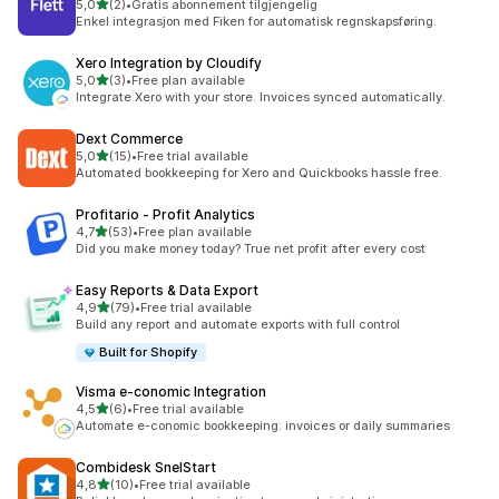
av 5 stjerner
5,0
(2)
•
Gratis abonnement tilgjengelig
Totalt 2 omtaler
Enkel integrasjon med Fiken for automatisk regnskapsføring.
Xero Integration by Cloudify
av 5 stjerner
5,0
(3)
•
Free plan available
Totalt 3 omtaler
Integrate Xero with your store. Invoices synced automatically.
Dext Commerce
av 5 stjerner
5,0
(15)
•
Free trial available
Totalt 15 omtaler
Automated bookkeeping for Xero and Quickbooks hassle free.
Profitario ‑ Profit Analytics
av 5 stjerner
4,7
(53)
•
Free plan available
Totalt 53 omtaler
Did you make money today? True net profit after every cost
Easy Reports & Data Export
av 5 stjerner
4,9
(79)
•
Free trial available
Totalt 79 omtaler
Build any report and automate exports with full control
Built for Shopify
Visma e‑conomic Integration
av 5 stjerner
4,5
(6)
•
Free trial available
Totalt 6 omtaler
Automate e-conomic bookkeeping: invoices or daily summaries
Combidesk SnelStart
av 5 stjerner
4,8
(10)
•
Free trial available
Totalt 10 omtaler