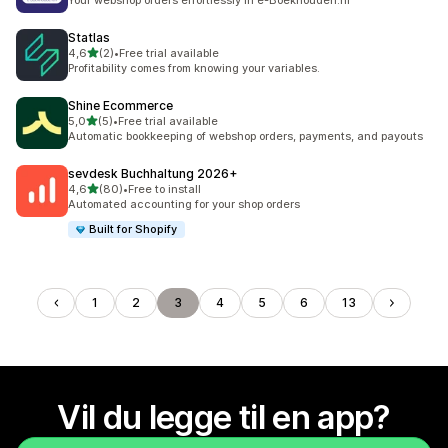
Your webshop orders effortlessly in e-Boekhouden.nl
Statlas
av 5 stjerner
4,6
(2)
•
Free trial available
Totalt 2 omtaler
Profitability comes from knowing your variables.
Shine Ecommerce
av 5 stjerner
5,0
(5)
•
Free trial available
Totalt 5 omtaler
Automatic bookkeeping of webshop orders, payments, and payouts
sevdesk Buchhaltung 2026+
av 5 stjerner
4,6
(80)
•
Free to install
Totalt 80 omtaler
Automated accounting for your shop orders
Built for Shopify
1
2
3
4
5
6
13
Vil du legge til en app?