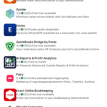
Reliable order synchronization to your administration
Synder
av 5 stjerner
4,8
(206)
•
Free trial available
Totalt 206 omtaler
Effortless sales reconciliation with QuickBooks and Xero
Emitio
av 5 stjerner
5,0
(3)
•
Prueba gratis disponible
Totalt 3 omtaler
Facturas ARCA/AFIP automáticas o manuales con cada pedido
QuickBooks Bridge by Parex
av 5 stjerner
4,9
(160)
•
Free trial available
Totalt 160 omtaler
Sync Individual sales OR Summary journal to QuickBooks Online
Ai Reports & Profit Analytics
av 5 stjerner
5,0
(8)
•
Free to install
Totalt 8 omtaler
AI-Powered Advanced Custom Reports & Profit Analytics
Pairy
av 5 stjerner
5,0
(5)
•
Gratis prøveperiode tilgjengelig
Totalt 5 omtaler
Bokføring til regnskapsprogrammene Fiken, Tripletex, Systima
Exact Online Bookkeeping
av 5 stjerner
4,2
(20)
•
Free trial available
Totalt 20 omtaler
Order synchonization to your bookkeeping administration
Wasabil Connector