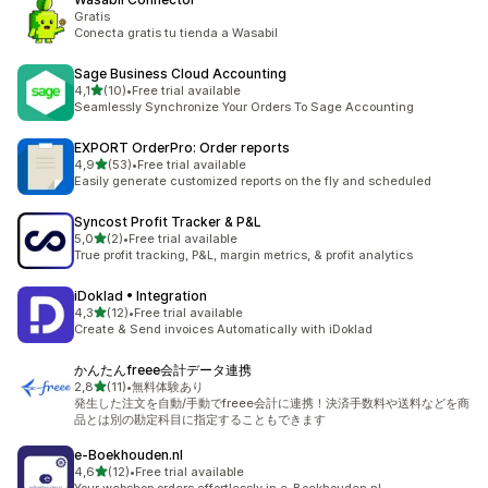
Gratis
Conecta gratis tu tienda a Wasabil
Sage Business Cloud Accounting
av 5 stjerner
4,1
(10)
•
Free trial available
Totalt 10 omtaler
Seamlessly Synchronize Your Orders To Sage Accounting
EXPORT OrderPro: Order reports
av 5 stjerner
4,9
(53)
•
Free trial available
Totalt 53 omtaler
Easily generate customized reports on the fly and scheduled
Syncost Profit Tracker & P&L
av 5 stjerner
5,0
(2)
•
Free trial available
Totalt 2 omtaler
True profit tracking, P&L, margin metrics, & profit analytics
iDoklad • Integration
av 5 stjerner
4,3
(12)
•
Free trial available
Totalt 12 omtaler
Create & Send invoices Automatically with iDoklad
かんたんfreee会計データ連携
av 5 stjerner
2,8
(11)
•
無料体験あり
Totalt 11 omtaler
発生した注文を自動/手動でfreee会計に連携！決済手数料や送料などを商
品とは別の勘定科目に指定することもできます
e‑Boekhouden.nl
av 5 stjerner
4,6
(12)
•
Free trial available
Totalt 12 omtaler