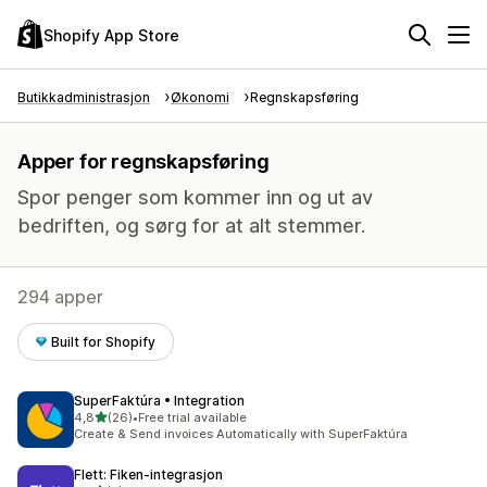
Shopify App Store
Butikkadministrasjon
Økonomi
Regnskapsføring
Apper for regnskapsføring
Spor penger som kommer inn og ut av
bedriften, og sørg for at alt stemmer.
294 apper
Built for Shopify
SuperFaktúra • Integration
av 5 stjerner
4,8
(26)
•
Free trial available
Totalt 26 omtaler
Create & Send invoices Automatically with SuperFaktúra
Flett: Fiken‑integrasjon