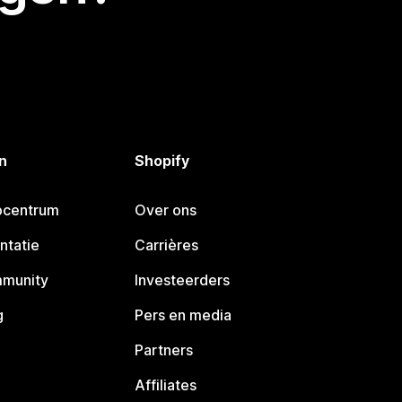
n
Shopify
pcentrum
Over ons
ntatie
Carrières
mmunity
Investeerders
g
Pers en media
Partners
Affiliates