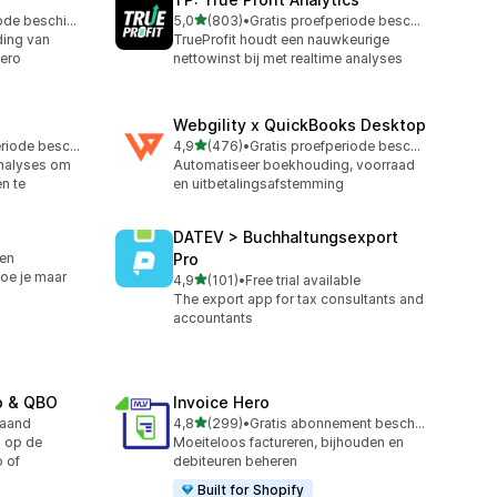
van 5 sterren
Gratis proefperiode beschikbaar
5,0
(803)
•
Gratis proefperiode beschikbaar
803 recensies in totaal
ing van
TrueProfit houdt een nauwkeurige
Xero
nettowinst bij met realtime analyses
Webgility x QuickBooks Desktop
van 5 sterren
Gratis proefperiode beschikbaar
4,9
(476)
•
Gratis proefperiode beschikbaar
476 recensies in totaal
nalyses om
Automatiseer boekhouding, voorraad
n te
en uitbetalingsafstemming
DATEV > Buchhaltungsexport
ren
Pro
hoe je maar
van 5 sterren
4,9
(101)
•
Free trial available
101 recensies in totaal
The export app for tax consultants and
accountants
o & QBO
Invoice Hero
van 5 sterren
maand
4,8
(299)
•
Gratis abonnement beschikbaar
299 recensies in totaal
 op de
Moeiteloos factureren, bijhouden en
o of
debiteuren beheren
Built for Shopify