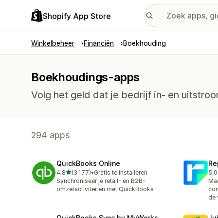
Shopify App Store
Winkelbeheer
Financiën
Boekhouding
Boekhoudings-apps
Volg het geld dat je bedrijf in- en uitstro
294 apps
QuickBooks Online
Re
van 5 sterren
4,8
(3.177)
•
Gratis te installeren
5,0
3177 recensies in totaal
186
Synchroniseer je retail- en B2B-
Maa
omzetactiviteiten met QuickBooks
com
de 
QuickBooks Sync by MyWorks
Jui