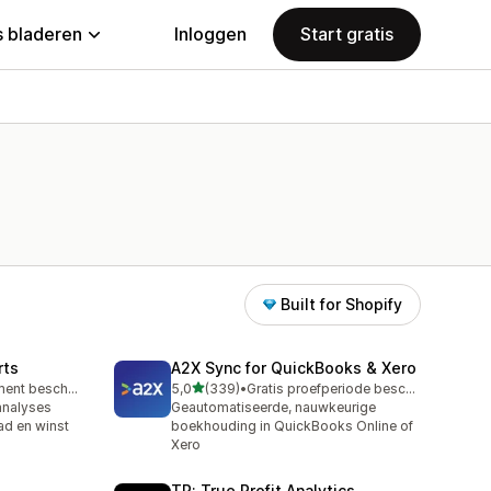
 bladeren
Inloggen
Start gratis
Built for Shopify
rts
A2X Sync for QuickBooks & Xero
van 5 sterren
Gratis abonnement beschikbaar
5,0
(339)
•
Gratis proefperiode beschikbaar
339 recensies in totaal
analyses
Geautomatiseerde, nauwkeurige
ad en winst
boekhouding in QuickBooks Online of
Xero
TP: True Profit Analytics