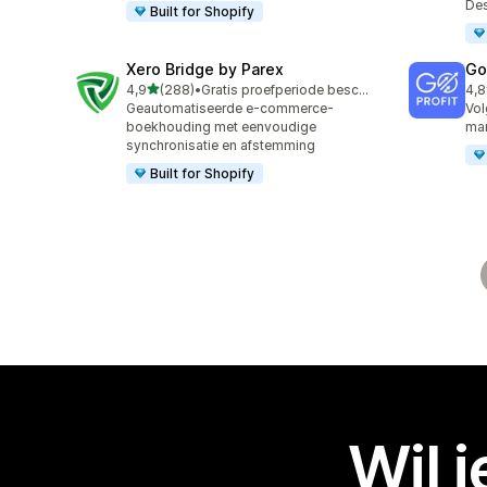
De
Built for Shopify
Xero Bridge by Parex
GoP
van 5 sterren
4,9
(288)
•
Gratis proefperiode beschikbaar
4,8
288 recensies in totaal
85 
Geautomatiseerde e-commerce-
Vol
boekhouding met eenvoudige
mar
synchronisatie en afstemming
Built for Shopify
Wil 