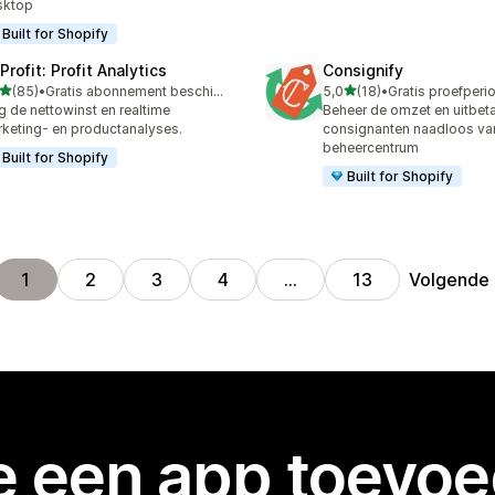
sktop
Built for Shopify
rofit: Profit Analytics
Consignify
van 5 sterren
van 5 sterren
(85)
•
Gratis abonnement beschikbaar
5,0
(18)
•
recensies in totaal
18 recensies in totaal
g de nettowinst en realtime
Beheer de omzet en uitbet
keting- en productanalyses.
consignanten naadloos van
beheercentrum
Built for Shopify
Built for Shopify
Volgende
1
2
3
4
…
13
je een app toevo