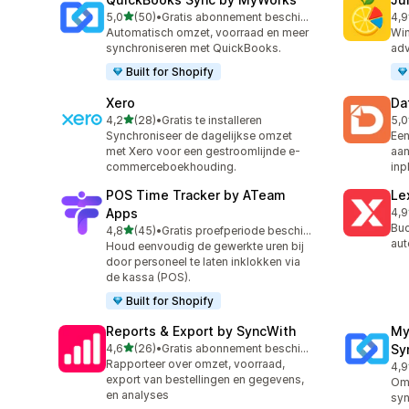
van 5 sterren
5,0
(50)
•
Gratis abonnement beschikbaar
4,9
50 recensies in totaal
55 
Automatisch omzet, voorraad en meer
Win
synchroniseren met QuickBooks.
adv
Built for Shopify
Xero
Da
van 5 sterren
4,2
(28)
•
Gratis te installeren
5,0
28 recensies in totaal
190
Synchroniseer de dagelijkse omzet
Een
met Xero voor een gestroomlijnde e-
aan
commerceboekhouding.
inp
POS Time Tracker by ATeam
Le
Apps
4,9
36 
Buc
van 5 sterren
4,8
(45)
•
Gratis proefperiode beschikbaar
45 recensies in totaal
aut
Houd eenvoudig de gewerkte uren bij
door personeel te laten inklokken via
de kassa (POS).
Built for Shopify
Reports & Export by SyncWith
My
van 5 sterren
4,6
(26)
•
Gratis abonnement beschikbaar
Sy
26 recensies in totaal
Rapporteer over omzet, voorraad,
4,9
20 
export van bestellingen en gegevens,
Omz
en analyses
syn