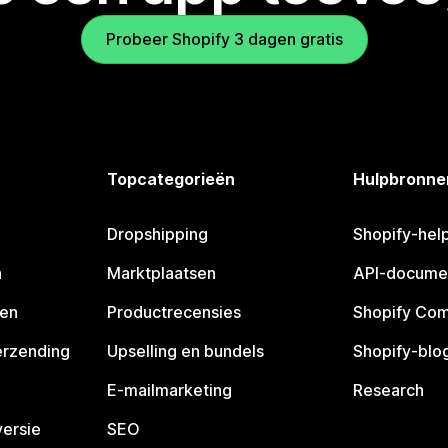
Probeer Shopify 3 dagen gratis
Topcategorieën
Hulpbronne
Dropshipping
Shopify-hel
n
Marktplaatsen
API-docume
pen
Productrecensies
Shopify Co
erzending
Upselling en bundels
Shopify-blo
E-mailmarketing
Research
ersie
SEO