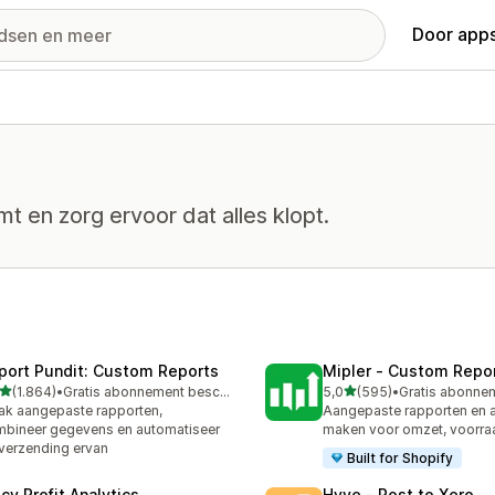
Door apps
omt en zorg ervoor dat alles klopt.
port Pundit: Custom Reports
Mipler ‑ Custom Repo
van 5 sterren
van 5 sterren
(1.864)
•
Gratis abonnement beschikbaar
5,0
(595)
•
4 recensies in totaal
595 recensies in totaal
k aangepaste rapporten,
Aangepaste rapporten en 
bineer gegevens en automatiseer
maken voor omzet, voorra
verzending ervan
Built for Shopify
cy Profit Analytics
Hyve ‑ Post to Xero