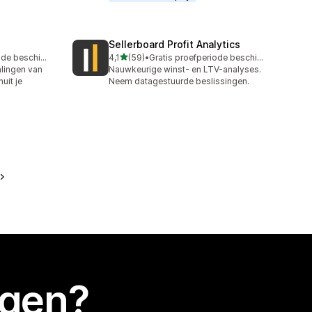
Sellerboard Profit Analytics
van 5 sterren
Gratis proefperiode beschikbaar
4,1
(59)
•
Gratis proefperiode beschikbaar
59 recensies in totaal
alingen van
Nauwkeurige winst- en LTV-analyses.
uit je
Neem datagestuurde beslissingen.
egen?